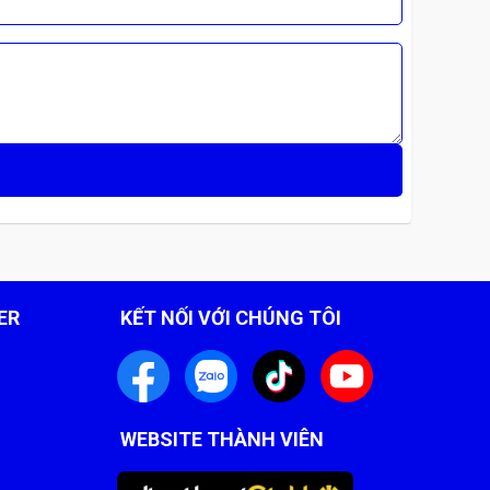
ER
KẾT NỐI VỚI CHÚNG TÔI
WEBSITE THÀNH VIÊN