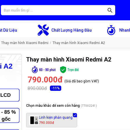
t Dữ Liệu
Chất Lượng Hàng Đầu
Nhanh
Thay màn hình Xiaomi Redmi
Thay màn hình Xiaomi Redmi A2
Thay màn hình Xiaomi Redmi A2
790.000đ
(Giá đã bao gồm VAT)
890.000đ
-
11
%
Chọn màu khác để xem còn hàng
(
TT002241
)
Linh kiện phản quang
790.000đ