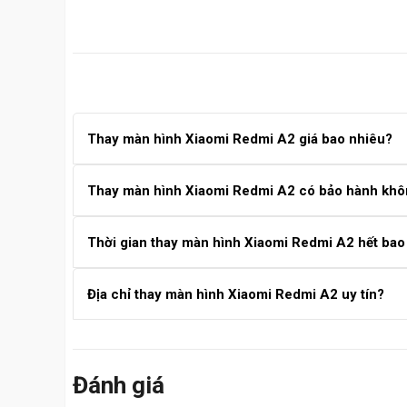
Thay màn hình Xiaomi Redmi A2 giá bao nhiêu?
Giá thay màn hình Xiaomi Redmi A2 có giá 790.000vnđ
Thay màn hình Xiaomi Redmi A2 có bảo hành kh
Bảng Giá Thay Màn Hình Xiaomi
Có, Care Center bảo hành màn hình thay mới từ 3 đến 1
Thời gian thay màn hình Xiaomi Redmi A2 hết bao
Dòng Máy Xiaomi
Thay màn hình Xiaomi Redmi A2 mất khoảng 60–90 phú
Thay màn hình Xiaomi Red
Địa chỉ thay màn hình Xiaomi Redmi A2 uy tín?
*Giá đã bao gồm công thay thế, không phát sinh thêm. Vu
Care Center là địa chỉ uy tín, linh kiện chính hãng, kỹ
Khi Nào Cần Thay Màn Hình Xiaomi?
Đánh giá
Màn hình bị vỡ, nứt kính, liệt cảm ứng hoặc phản 