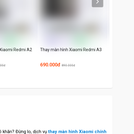
Next
 Xiaomi Redmi A2
Thay màn hình Xiaomi Redmi A3
Ép kính màn
A2
690.000đ
320.000đ
000đ
890.000đ
3
ó khăn? Đừng lo, dịch vụ
thay màn hình Xiaomi chính