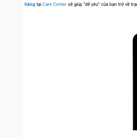
hãng
tại
Care Center
sẽ giúp “dế yêu” của bạn trở về tr