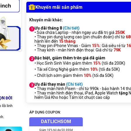
Khuyến mãi sản phẩm
Khuyến mãi khác:
Ưu đãi tháng 8
(Chi tiết)
1
• Sửa chữa Laptop - nhận ngay ưu đãi trị giá
250K
• Thay pin dung lượng cao (pin chuẩn đoán) chỉ từ
68
hành lên đến
15 tháng
• Thay pin iPhone Vmas - Giảm
15%:
Giá siêu rẻ từ
1
• Thay kính - màn hình điện thoại: Giá chỉ từ
7
9K
Đặc biệt, giảm thêm trên giá đã giảm
2
• Học Sinh Sinh Viên giảm thêm
15%
(tối đa 200K)
• Tài xế Công Nghệ giảm thêm
10%
(tối đa 50K)
• Chốt lịch sớm giảm thêm
10%
(tối đa 50K)
Ưu đãi thay màn
(Chi tiết)
3
• Thay màn hình Pisen - chỉ từ 990k - bảo hành 14 th
• Thay màn hình điện thoại, iPad, Apple Watch
tặng
N
hiểm Giá Kho hoặc Tấm lót chuột cao cấp
ỌN ĐỜI
lỗi linh
ÁP DỤNG COUPON:
nh.
DATLICHSOM
Giảm
10% tối đa 50.000đ