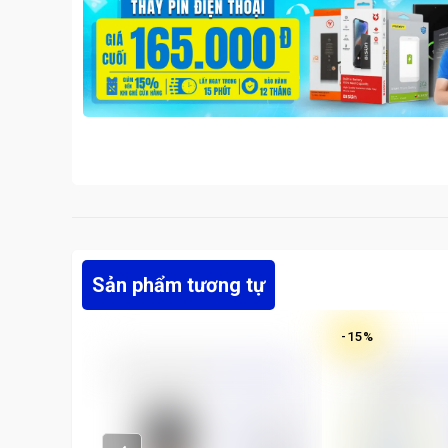
Sản phẩm tương tự
-
15
%