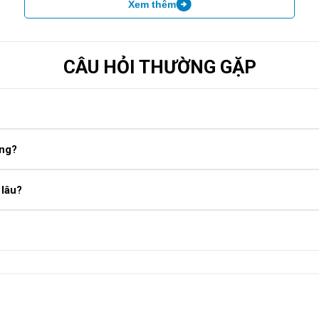
Xem thêm
CÂU HỎI THƯỜNG GẶP
. Nếu cần thông tin chi tiết, đừng ngần ngại gọi cho Care Center qu
ông?
2 tháng tùy loại linh kiện.
 lâu?
t, lấy ngay trong ngày.
mi A2
i lòng liên hệ để nhận báo giá chính xác theo model.
 thuật viên tay nghề cao, hỗ trợ kiểm tra miễn phí.
hồi chậm