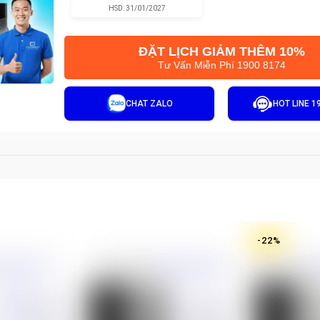
HSD:
31/01/2027
ĐẶT LỊCH GIẢM THÊM 10%
Tư Vấn Miễn Phí 1900 8174
CHAT ZALO
HOT LINE 1
-
22
%