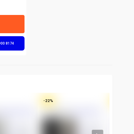
900 8174
-
22
%
-
18
%