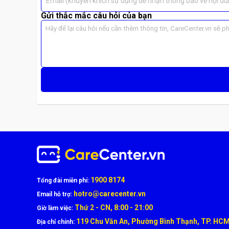
Email (khuyến khích sử dụng để nhận thông báo về nội du
Gửi thắc mắc câu hỏi của bạn
1900 8174
Tổng đài miễn phí:
hotro@carecenter.vn
Email hỗ trợ:
Thứ 2 - CN, 8:00 - 21:00
Giờ làm việc:
119 Chu Văn An, Phường Bình Thạnh, TP. HC
Địa chỉ chính: