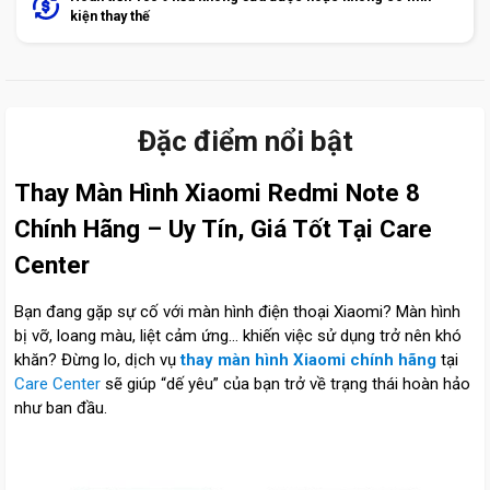
kiện thay thế
Sản phẩm tương tự
-
22
%
-
16
%