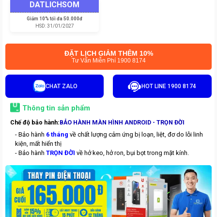
DATLICHSOM
Giảm
10% tối đa 50.000đ
HSD:
31/01/2027
ĐẶT LỊCH GIẢM THÊM 10%
Tư Vấn Miễn Phí 1900 8174
CHAT ZALO
HOT LINE 1900 8174
Thông tin sản phẩm
Chế độ bảo hành:
BẢO HÀNH MÀN HÌNH ANDROID - TRỌN ĐỜI
- Bảo hành
6 tháng
về chất lượng cảm ứng bị loạn, liệt, đơ do lỗi linh
kiện, mất hiển thị
- Bảo hành
TRỌN ĐỜI
về hở keo, hở ron, bụi bọt trong mặt kính.