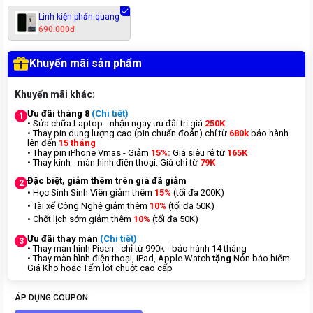
Linh kiện phản quang
690.000đ
Khuyến mãi sản phẩm
Khuyến mãi khác:
Ưu đãi tháng 8
(Chi tiết)
1
• Sửa chữa Laptop - nhận ngay ưu đãi trị giá
250K
• Thay pin dung lượng cao (pin chuẩn đoán) chỉ từ
680k
bảo hành
lên đến
15 tháng
• Thay pin iPhone Vmas - Giảm
15%:
Giá siêu rẻ từ
165K
• Thay kính - màn hình điện thoại: Giá chỉ từ
7
9K
Đặc biệt, giảm thêm trên giá đã giảm
2
• Học Sinh Sinh Viên giảm thêm
15%
(tối đa 200K)
• Tài xế Công Nghệ giảm thêm
10%
(tối đa 50K)
• Chốt lịch sớm giảm thêm
10%
(tối đa 50K)
Ưu đãi thay màn
(Chi tiết)
3
• Thay màn hình Pisen - chỉ từ 990k - bảo hành 14 tháng
• Thay màn hình điện thoại, iPad, Apple Watch
tặng
Nón bảo hiểm
Giá Kho hoặc Tấm lót chuột cao cấp
ÁP DỤNG COUPON: