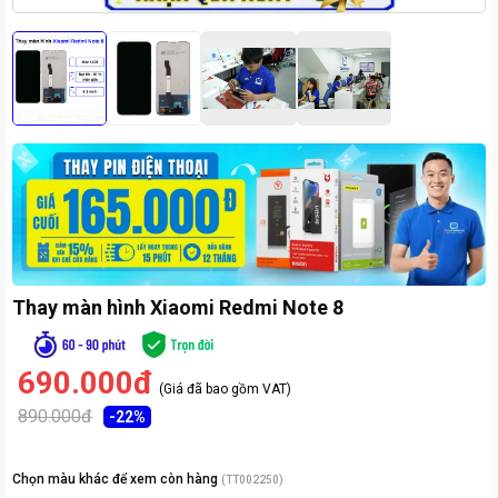
Thay màn hình Xiaomi Redmi Note 8
690.000đ
(Giá đã bao gồm VAT)
890.000đ
-
22
%
Chọn màu khác để xem còn hàng
(
TT002250
)