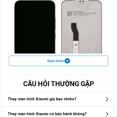
Thay màn hình Xiaomi Redmi
Thay màn hình Xiaomi Redmi
Note 8 Pro
Note 12 Pro 5G
690.000đ
1.090.000đ
890.000đ
1.290.000đ
Đặc điểm nổi bật
Thay Màn Hình Xiaomi Redmi Note 8
Chính Hãng – Uy Tín, Giá Tốt Tại Care
Center
Bạn đang gặp sự cố với màn hình điện thoại Xiaomi? Màn hình
bị vỡ, loang màu, liệt cảm ứng… khiến việc sử dụng trở nên khó
khăn? Đừng lo, dịch vụ
thay màn hình Xiaomi chính hãng
tại
Care Center
sẽ giúp “dế yêu” của bạn trở về trạng thái hoàn hảo
như ban đầu.