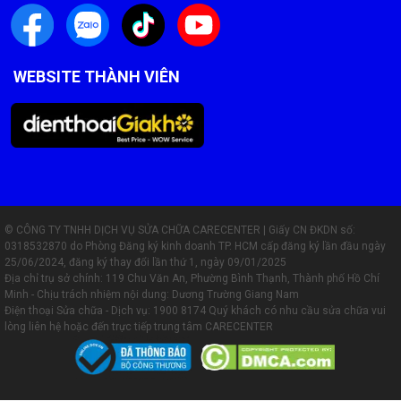
Tiếp nhận máy và kiểm tra lỗi miễn phí
Tư vấn loại màn hình phù hợp, báo giá minh bạch
Thay màn hình chuyên nghiệp, không ảnh hưởng đến các
linh kiện khác
Kiểm tra, test cảm ứng kỹ lưỡng trước khi bàn giao máy
Hướng dẫn bảo quản màn hình, dán kính miễn phí nếu
khách có nhu cầu