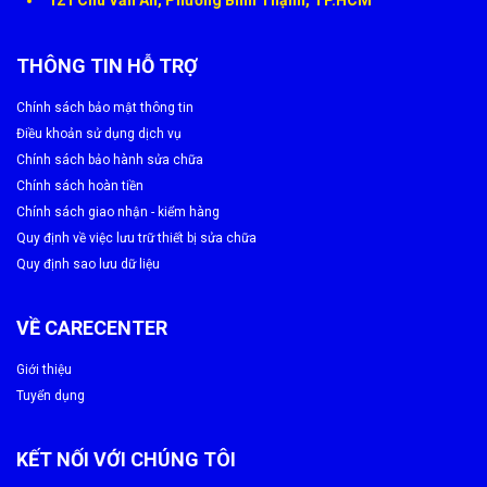
✔
Tăng giá trị bán lại
nếu sau này bạn muốn đổi máy.
WEBSITE THÀNH VIÊN
© CÔNG TY TNHH DỊCH VỤ SỬA CHỮA CARECENTER | Giấy CN ĐKDN số:
0318532870 do Phòng Đăng ký kinh doanh TP. HCM cấp đăng ký lần đầu ngày
25/06/2024, đăng ký thay đổi lần thứ 1, ngày 09/01/2025
Địa chỉ trụ sở chính: 119 Chu Văn An, Phường Bình Thạnh, Thành phố Hồ Chí
Minh - Chịu trách nhiệm nội dung: Dương Trường Giang Nam
Điện thoại Sửa chữa - Dịch vụ:
1900 8174
Quý khách có nhu cầu sửa chữa vui
lòng liên hệ hoặc đến trực tiếp trung tâm CARECENTER
Quy Trình Thay Màn Hình Xiaomi Tại Care Center