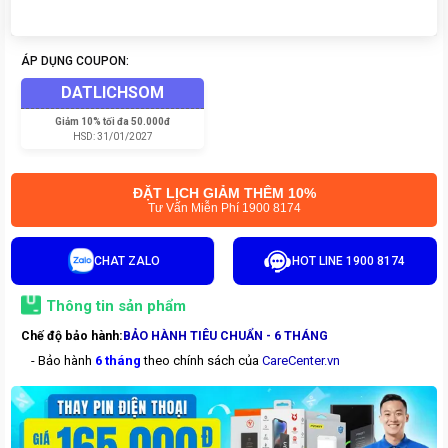
ÁP DỤNG COUPON:
DATLICHSOM
Giảm
10% tối đa 50.000đ
HSD:
31/01/2027
ĐẶT LỊCH GIẢM THÊM 10%
Tư Vấn Miễn Phí 1900 8174
CHAT ZALO
HOT LINE 1900 8174
Thông tin sản phẩm
Chế độ bảo hành:
BẢO HÀNH TIÊU CHUẨN - 6 THÁNG
- Bảo hành
6 tháng
theo chính sách của
CareCenter.vn