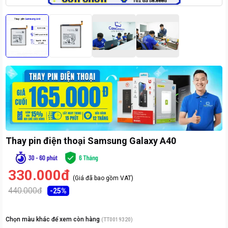
Thay pin điện thoại Samsung Galaxy A40
330.000đ
(Giá đã bao gồm VAT)
440.000đ
-
25
%
Chọn màu khác để xem còn hàng
(
TT0019320
)