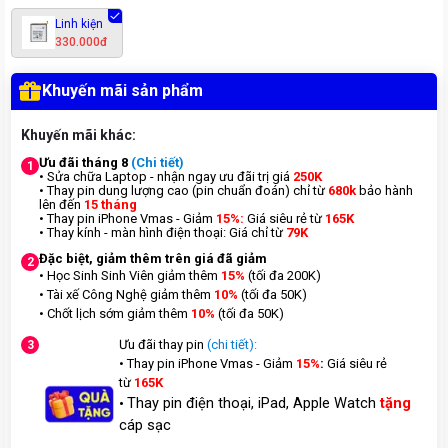
Linh kiện
330.000đ
Khuyến mãi sản phẩm
Khuyến mãi khác:
Ưu đãi tháng 8
(Chi tiết)
1
• Sửa chữa Laptop - nhận ngay ưu đãi trị giá
250K
• Thay pin dung lượng cao (pin chuẩn đoán) chỉ từ
680k
bảo hành
lên đến
15 tháng
• Thay pin iPhone Vmas - Giảm
15%:
Giá siêu rẻ từ
165K
• Thay kính - màn hình điện thoại: Giá chỉ từ
7
9K
Đặc biệt, giảm thêm trên giá đã giảm
2
• Học Sinh Sinh Viên giảm thêm
15%
(tối đa 200K)
• Tài xế Công Nghệ giảm thêm
10%
(tối đa 50K)
• Chốt lịch sớm giảm thêm
10%
(tối đa 50K)
Ưu đãi thay pin
(chi tiết):
3
• Thay pin iPhone Vmas - Giảm
15%
:
Giá siêu rẻ
từ
165K
Thay pin điện thoại, iPad, Apple Watch
tặng
•
cáp sạc