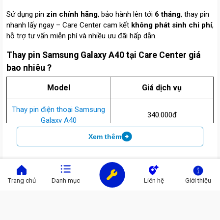
Thay pin điện thoại Samsung
Thay pin điện thoại Samsung
Galaxy A40S
Galaxy A24
290.000đ
300.000đ
410.000đ
390.000đ
Đặc điểm nổi bật
Thay Pin Điện Thoại Samsung Galaxy A40
Chính Hãng, Giá Rẻ – Dịch Vụ Uy Tín Tại
Care Center
Trang chủ
Danh mục
Liên hệ
Giới thiệu
Bạn gặp tình trạng pin Samsung Galaxy A40 tụt nhanh, sạc
không vào hoặc phồng pin gây hở nắp lưng? Đừng để tình trạng
này ảnh hưởng đến trải nghiệm sử dụng của bạn. Dịch vụ
thay