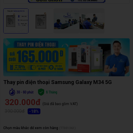
Thay pin điện thoại Samsung Galaxy M34 5G
320.000đ
(Giá đã bao gồm VAT)
390.000đ
-
18
%
Chọn màu khác để xem còn hàng
(
TT001361
)