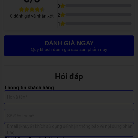
gia hàng đầu. Chúng tôi luôn nỗ lực không ngừng để mang đến
3
cho bạn sự hài lòng và an tâm tuyệt đối.
2
0
đánh giá và nhận xét
1
Dịch vụ thay pin điện thoại
ĐÁNH GIÁ NGAY
Quý khách đánh giá sao sản phẩm này
⏰ Thời gian hoạt động
8h -21h
Hỏi đáp
⏱ Thời gian sửa điện thoại
15 - 60 phút
Thông tin khách hàng
Họ và tên*
🕚 Thời gian bảo hành
Bảo hành 12 - 24 tháng
Số điện thoại*
🔧 Linh kiện sửa chữa
Chính hãng
Email (khuyến khích sử dụng để nhận thông báo về nội dung phản
hồi)