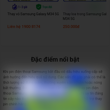
Thay vỏ Samsung Galaxy M34 5G
Thay loa trong Samsung Gala
M34 5G
Liên hệ 1900 8174
250.000đ
Đặc điểm nổi bật
Khi pin điện thoại Samsung bắt đầu có dấu hiệu xuống cấp sẽ
ảnh hưởng đến hiệu quả sử dụng. Các vấn đề gặp phải có thể là
thời lượng sử dụng giảm, thường xuyên sập nguồn hoặc nóng
bất thường. Đây chính là lúc bạn cần cân nhắc thay pin điện
thoại Samsung. Và nếu bạn chưa tìm được địa chỉ uy tín đáng
tin cậy nào thì hãy đến ngay
Care Center
để được hỗ trợ thay
pin chính hãng giá tốt nhất chỉ từ 15 - 60 phút.