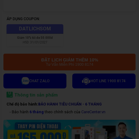
ÁP DỤNG COUPON:
DATLICHSOM
Giảm
10% tối đa 50.000đ
HSD:
31/01/2027
ĐẶT LỊCH GIẢM THÊM 10%
Tư Vấn Miễn Phí 1900 8174
CHAT ZALO
HOT LINE 1900 8174
Thông tin sản phẩm
Chế độ bảo hành:
BẢO HÀNH TIÊU CHUẨN - 6 THÁNG
- Bảo hành
6 tháng
theo chính sách của
CareCenter.vn