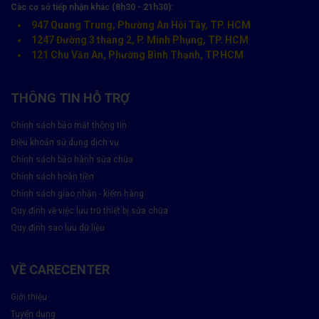
Các cơ sở tiếp nhận khác (8h30 - 21h30):
này đều có ưu điểm là nhẹ, dung lượng cao và ít hiệu ứng nhớ.
947 Quang Trung, Phường An Hội Tây, TP. HCM
Tuy nhiên, chúng cũng có nhược điểm là dễ bị chai pin nếu
1247 Đường 3 tháng 2, P. Minh Phụng, TP. HCM
không được sử dụng và bảo quản đúng cách.
121 Chu Văn An, Phường Bình Thạnh, TP.HCM
Yếu tố ảnh hưởng đến tuổi thọ pin là gì?
THÔNG TIN HỖ TRỢ
Chính sách bảo mật thông tin
Điều khoản sử dụng dịch vụ
Chính sách bảo hành sửa chữa
Chính sách hoàn tiền
Chính sách giao nhận - kiểm hàng
Quy định về việc lưu trữ thiết bị sửa chữa
Quy định sao lưu dữ liệu
VỀ CARECENTER
Những yếu tố nào ảnh hưởng tới tuổi thọ của pin? Cùng Care
Giới thiệu
Center tìm hiểu ngay nhé!
Tuyển dụng