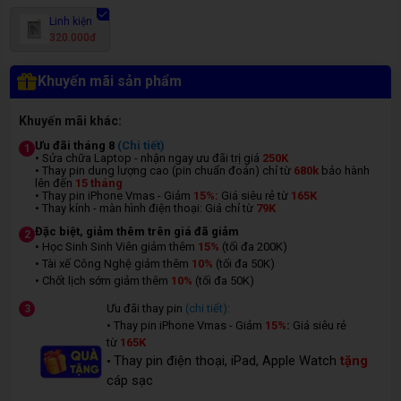
Linh kiện
320.000đ
Khuyến mãi sản phẩm
Khuyến mãi khác:
Ưu đãi tháng 8
(Chi tiết)
1
• Sửa chữa Laptop - nhận ngay ưu đãi trị giá
250K
• Thay pin dung lượng cao (pin chuẩn đoán) chỉ từ
680k
bảo hành
lên đến
15 tháng
• Thay pin iPhone Vmas - Giảm
15%:
Giá siêu rẻ từ
165K
• Thay kính - màn hình điện thoại: Giá chỉ từ
7
9K
Đặc biệt, giảm thêm trên giá đã giảm
2
• Học Sinh Sinh Viên giảm thêm
15%
(tối đa 200K)
• Tài xế Công Nghệ giảm thêm
10%
(tối đa 50K)
• Chốt lịch sớm giảm thêm
10%
(tối đa 50K)
Ưu đãi thay pin
(chi tiết):
3
• Thay pin iPhone Vmas - Giảm
15%
:
Giá siêu rẻ
từ
165K
Thay pin điện thoại, iPad, Apple Watch
tặng
•
cáp sạc