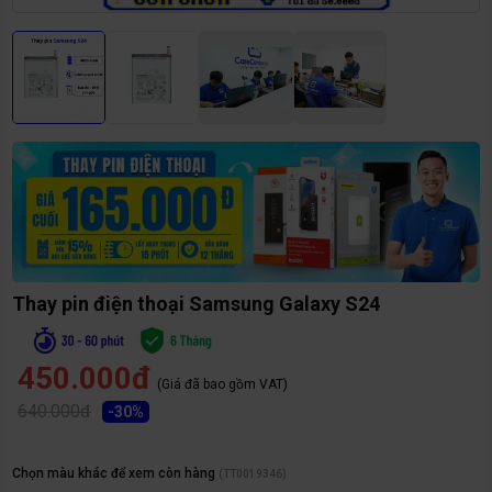
Thay pin điện thoại Samsung Galaxy S24
450.000đ
(Giá đã bao gồm VAT)
640.000đ
-
30
%
Chọn màu khác để xem còn hàng
(
TT0019346
)