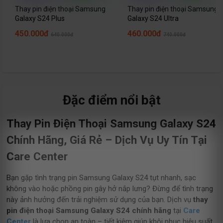
Thay pin điện thoại Samsung
Thay pin điện thoại Samsung
Galaxy S24 Plus
Galaxy S24 Ultra
450.000đ
460.000đ
640.000đ
740.000đ
Đặc điểm nổi bật
Thay Pin Điện Thoại Samsung Galaxy S24
Chính Hãng, Giá Rẻ – Dịch Vụ Uy Tín Tại
Care Center
Bạn gặp tình trạng pin Samsung Galaxy S24 tụt nhanh, sạc
không vào hoặc phồng pin gây hở nắp lưng? Đừng để tình trạng
này ảnh hưởng đến trải nghiệm sử dụng của bạn. Dịch vụ
thay
pin điện thoại Samsung Galaxy S24 chính hãng
tại
Care
Center
là lựa chọn an toàn – tiết kiệm giúp khôi phục hiệu suất