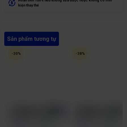
Hoàn tiền 100% nếu không sửa được hoặc không có linh
kiện thay thế
Sản phẩm tương tự
-
30
%
-
38
%