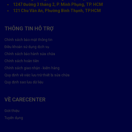
1247 Đường 3 tháng 2, P. Minh Phụng, TP. HCM
121 Chu Văn An, Phường Bình Thạnh, TP.HCM
THÔNG TIN HỖ TRỢ
Chính sách bảo mật thông tin
Điều khoản sử dụng dịch vụ
Chính sách bảo hành sửa chữa
Chính sách hoàn tiền
Chính sách giao nhận - kiểm hàng
Quy định về việc lưu trữ thiết bị sửa chữa
Quy định sao lưu dữ liệu
VỀ CARECENTER
Giới thiệu
Vì sao nên thay pin tại Care Center?
Tuyển dụng
✅ Linh kiện chính hãng 100%, pin chuẩn dung lượng, độ bền cao