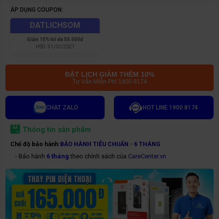
ÁP DỤNG COUPON:
DATLICHSOM
Giảm
10% tối đa 50.000đ
HSD:
31/01/2027
ĐẶT LỊCH GIẢM THÊM 10%
Tư Vấn Miễn Phí 1900 8174
CHAT ZALO
HOT LINE 1900 8174
Thông tin sản phẩm
Chế độ bảo hành:
BẢO HÀNH TIÊU CHUẨN - 6 THÁNG
- Bảo hành
6 tháng
theo chính sách của
CareCenter.vn