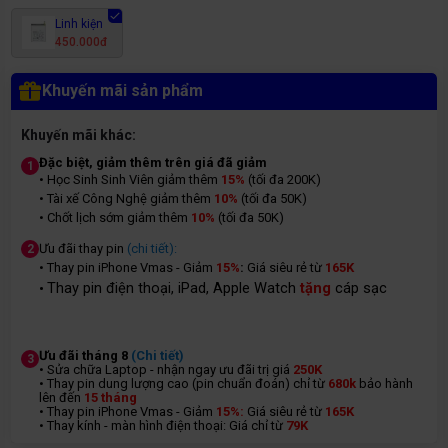
Linh kiện
450.000đ
Khuyến mãi sản phẩm
Khuyến mãi khác:
Đặc biệt, giảm thêm trên giá đã giảm
1
• Học Sinh Sinh Viên giảm thêm
15%
(tối đa 200K)
• Tài xế Công Nghệ giảm thêm
10%
(tối đa 50K)
• Chốt lịch sớm giảm thêm
10%
(tối đa 50K)
Ưu đãi thay pin
(chi tiết):
2
• Thay pin iPhone Vmas - Giảm
15%
:
Giá siêu rẻ từ
165K
Thay pin điện thoại, iPad, Apple Watch
tặng
cáp sạc
•
Ưu đãi tháng 8
(Chi tiết)
3
• Sửa chữa Laptop - nhận ngay ưu đãi trị giá
250K
• Thay pin dung lượng cao (pin chuẩn đoán) chỉ từ
680k
bảo hành
lên đến
15 tháng
• Thay pin iPhone Vmas - Giảm
15%:
Giá siêu rẻ từ
165K
• Thay kính - màn hình điện thoại: Giá chỉ từ
7
9K