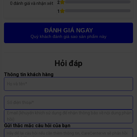
2
0
đánh giá và nhận xét
1
ĐÁNH GIÁ NGAY
Quý khách đánh giá sao sản phẩm này
Hỏi đáp
Thông tin khách hàng
Họ và tên*
Số điện thoại*
Email (khuyến khích sử dụng để nhận thông báo về nội dung phản
hồi)
Gửi thắc mắc câu hỏi của bạn