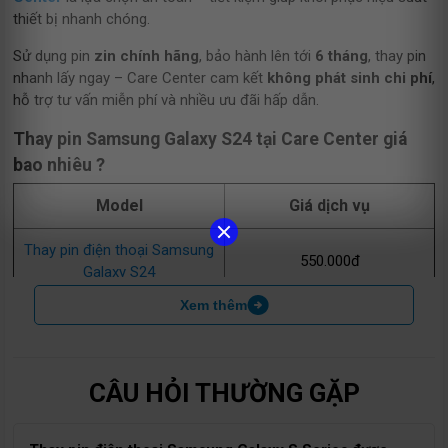
thiết bị nhanh chóng.
Sử dụng pin
zin chính hãng
, bảo hành lên tới
6 tháng
, thay pin
nhanh lấy ngay – Care Center cam kết
không phát sinh chi phí
,
hỗ trợ tư vấn miễn phí và nhiều ưu đãi hấp dẫn.
Thay pin Samsung Galaxy S24 tại Care Center giá
bao nhiêu ?
Model
Giá dịch vụ
Thay pin điện thoại Samsung
550.000đ
Galaxy S24
Xem thêm
Thay pin điện thoại Samsung
550.000đ
Galaxy S24 Plus
Thay pin điện thoại Samsung
CÂU HỎI THƯỜNG GẶP
650.000đ
Galaxy S24 Ultra