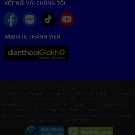
KẾT NỐI VỚI CHÚNG TÔI
✅ Thay lấy ngay trong 15 – 30 phút, không cần để máy lại
✅ Bảo hành 6 tháng – 1 đổi 1 nếu có lỗi từ pin
✅ Giá tốt nhất thị trường, công khai minh bạch
WEBSITE THÀNH VIÊN
✅ Đội ngũ kỹ thuật viên chuyên nghiệp, tay nghề cao
✅ Khách hàng được quan sát trực tiếp quy trình thay pin
© CÔNG TY TNHH DỊCH VỤ SỬA CHỮA CARECENTER | Giấy CN ĐKDN số:
0318532870 do Phòng Đăng ký kinh doanh TP. HCM cấp đăng ký lần đầu ngày
25/06/2024, đăng ký thay đổi lần thứ 1, ngày 09/01/2025
Địa chỉ trụ sở chính: 119 Chu Văn An, Phường Bình Thạnh, Thành phố Hồ Chí
Minh - Chịu trách nhiệm nội dung: Dương Trường Giang Nam
Điện thoại Sửa chữa - Dịch vụ:
1900 8174
Quý khách có nhu cầu sửa chữa vui
lòng liên hệ hoặc đến trực tiếp trung tâm CARECENTER