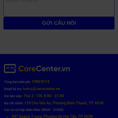
GỬI CÂU HỎI
Quy trrình thay pin Samsung Galaxy S24 tại Care
Center
Tiếp nhận & kiểm tra pin miễn phí
Tư vấn giải pháp – Báo giá minh bạch
Tiến hành thay pin chính hãng – Lấy ngay sau 15-30 phút
Kiểm tra máy và hướng dẫn khách sử dụng, bảo quản pin
1900 8174
Tổng đài miễn phí:
hotro@carecenter.vn
Email hỗ trợ:
Thứ 2 - CN, 8:00 - 21:00
Giờ làm việc:
119 Chu Văn An, Phường Bình Thạnh, TP. HCM
Địa chỉ chính:
Các cơ sở tiếp nhận khác (8h30 - 21h30):
947 Quang Trung, Phường An Hội Tây, TP. HCM