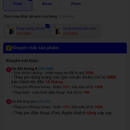
Vmas
Bison
Pisen
Chọn màu khác để xem còn hàng
(
TT004642
)
Dung lượng chuẩn
Dung lượng siêu cao
190.000đ
250.000đ
Khuyến mãi sản phẩm
Khuyến mãi khác:
Ưu đãi tháng 8
(Chi tiết)
1
• Sửa chữa Laptop - nhận ngay ưu đãi trị giá
250K
Thay pin dung lượng cao (pin chuẩn đoán) chỉ từ
680k
•
bảo hành lên đến
15 tháng
• Thay pin iPhone Vmas - Giảm
15%
:
Giá siêu rẻ từ
165K
• Thay kính - màn hình điện thoại: Giá chỉ từ
7
9K
Ưu đãi thay pin
(chi tiết):
2
• Thay pin iPhone Vmas - Giảm
15%
:
Giá siêu rẻ từ
165K
Thay pin điện thoại, iPad, Apple Watch
tặng
cáp sạc
•