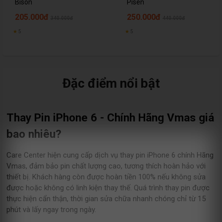
Bison
Pisen
205.000đ
250.000đ
340.000đ
440.000đ
★
5
★
5
Đặc điểm nổi bật
Thay Pin iPhone 6 - Chính Hãng Vmas giá
bao nhiêu?
Care Center hiện cung cấp dịch vụ thay pin iPhone 6 chính Hãng
Vmas, đảm bảo pin chất lượng cao, tương thích hoàn hảo với
thiết bị. Khách hàng còn được hoàn tiền 100% nếu không sửa
được hoặc không có linh kiện thay thế. Quá trình thay pin được
thực hiện cẩn thận, thời gian sửa chữa nhanh chóng chỉ từ 15
phút và lấy ngay trong ngày.