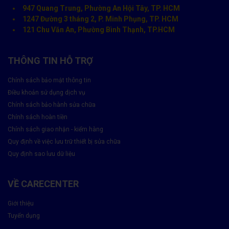
947 Quang Trung, Phường An Hội Tây, TP. HCM
1247 Đường 3 tháng 2, P. Minh Phụng, TP. HCM
121 Chu Văn An, Phường Bình Thạnh, TP.HCM
THÔNG TIN HỖ TRỢ
Chính sách bảo mật thông tin
Điều khoản sử dụng dịch vụ
Chính sách bảo hành sửa chữa
Chính sách hoàn tiền
Chính sách giao nhận - kiểm hàng
Quy định về việc lưu trữ thiết bị sửa chữa
Quy định sao lưu dữ liệu
Pin Vmas được đánh giá là rất tốt nhờ vào khả năng duy trì hiệu
suất lâu dài và an toàn khi sử dụng. Với công nghệ hiện đại, pin
VỀ CARECENTER
Vmas giúp iPhone hoạt động mượt mà, kéo dài thời gian sử
dụng và bảo vệ thiết bị khỏi những sự cố do pin kém chất lượng.
Giới thiệu
Tuyển dụng
Lợi ích khi thay Pin iPhone 6 chính hãng