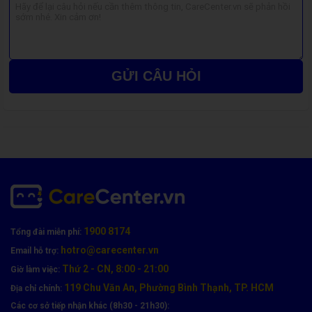
iPhone bị tắt nguồn đột ngột mặc dù pin vẫn còn, cho
thấy pin không còn ổn định và cần được thay thế.
Hệ thống iOS xuất hiện cảnh báo yêu cầu kiểm tra hoặc
bảo trì pin, cho thấy đã đến lúc nên thay pin mới chính
hãng.
GỬI CÂU HỎI
Pin Vmas là gì, thay pin iPhone 6 có tốt
không?
Pin Vmas là dòng pin chính hãng được thiết kế dành riêng cho
các dòng iPhone. Đây là sản phẩm của thương hiệu uy tín, cam
kết chất lượng cao và độ bền lâu dài. Pin Vmas được sản xuất
theo tiêu chuẩn quốc tế, đảm bảo tương thích hoàn hảo với
thiết bị và mang lại hiệu suất sử dụng ổn định.
1900 8174
Tổng đài miễn phí:
hotro@carecenter.vn
Email hỗ trợ:
Thứ 2 - CN, 8:00 - 21:00
Giờ làm việc:
119 Chu Văn An, Phường Bình Thạnh, TP. HCM
Địa chỉ chính:
Các cơ sở tiếp nhận khác (8h30 - 21h30):