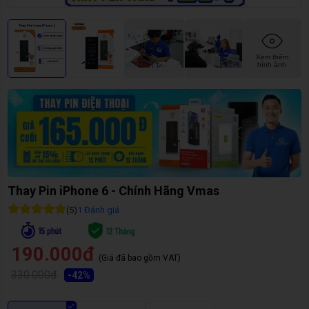
Xem thêm
hình ảnh
Thay Pin iPhone 6 - Chính Hãng Vmas
(
5
)
1
Đánh giá
190.000đ
(Giá đã bao gồm VAT)
330.000đ
-
42
%