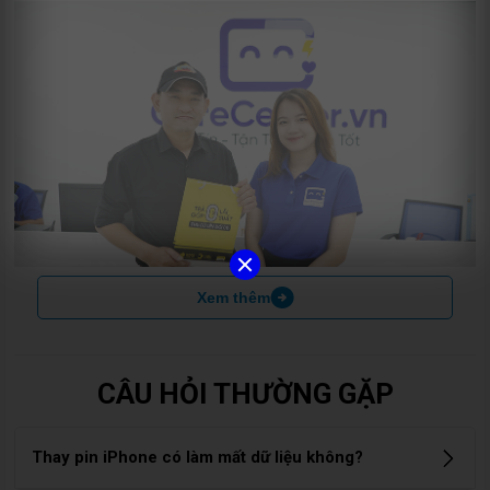
Xem thêm
Chi phí Thay Pin iPhone 6 chính hãng Vmas tại Care Center
được niêm yết công khai, minh bạch, không lo phát sinh thêm
chi phí ngoài dự kiến, cụ thể:
CÂU HỎI THƯỜNG GẶP
Model
Giá dịch vụ
Thay pin iPhone có làm mất dữ liệu không?