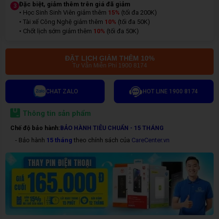
Đặc biệt, giảm thêm trên giá đã giảm
3
• Học Sinh Sinh Viên giảm thêm
15%
(tối đa 200K)
• Tài xế Công Nghệ giảm thêm
10%
(tối đa 50K)
• Chốt lịch sớm giảm thêm
10%
(tối đa 50K)
ĐẶT LỊCH GIẢM THÊM 10%
Tư Vấn Miễn Phí 1900 8174
CHAT ZALO
HOT LINE 1900 8174
Thông tin sản phẩm
Chế độ bảo hành:
BẢO HÀNH TIÊU CHUẨN - 15 THÁNG
- Bảo hành
15 tháng
theo chính sách của
CareCenter.vn