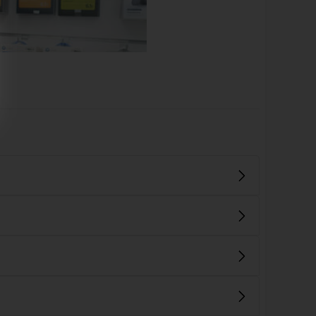
n nên sao lưu dữ liệu trước khi mang máy đến.
thiện trong thời gian ngắn nhất có thể mà vẫn đảm bảo
 hiệu quả và an toàn cho người dùng. Với đội ngũ kỹ
 chóng, chính xác và đảm bảo hiệu suất tối ưu cho thiết
á đơn VAT cho khách hàng. Ngoài ra, khách hàng còn
và hài lòng tuyệt đối. Vì thế, nếu đang tìm kiếm một