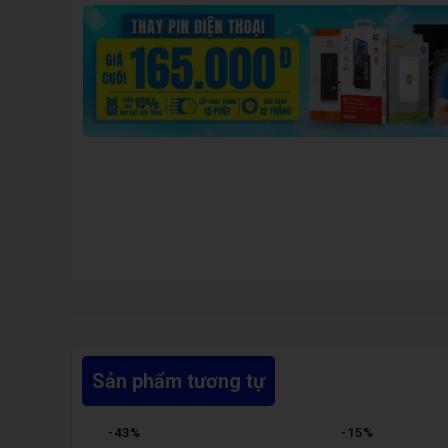
Sản phẩm tương tự
-
43
%
-
15
%