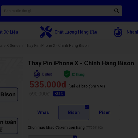
t Dữ Liệu
Chất Lượng Hàng Đầu
Nhanh
one X Series
Thay Pin iPhone X - Chính Hãng Bison
Thay Pin iPhone X - Chính Hãng Bison
535.000đ
(Giá đã bao gồm VAT)
690.000đ
-
22
%
Vmas
Bison
Pisen
Chọn màu khác để xem còn hàng
(
TT000102
)