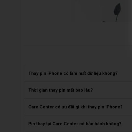
Thay pin iPhone có làm mất dữ liệu không?
Không. Quá trình thay pin không ảnh hưởng đến dữ li
Thời gian thay pin mất bao lâu?
Thay pin iPhone thường mất khoảng 30–60 phút, tùy v
Care Center có ưu đãi gì khi thay pin iPhone?
Care Center tự hào cung cấp dịch vụ
thay pin iPhone X 
chất lượng.
thuật viên chuyên nghiệp và trang thiết bị hiện đại, chú
bị của bạn.
Thay pin iPhone chính hãng tại Care Center sẽ được
Pin thay tại Care Center có bảo hành không?
được giảm giá tùy theo ưu đãi tháng.
Bên cạnh đó, khách hàng khi sử dụng dịch vụ tại Care Ce