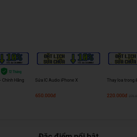
 - Chính Hãng
Sửa IC Audio iPhone X
Thay loa trong 
650.000đ
220.000đ
270.
Đặc điểm nổi bật