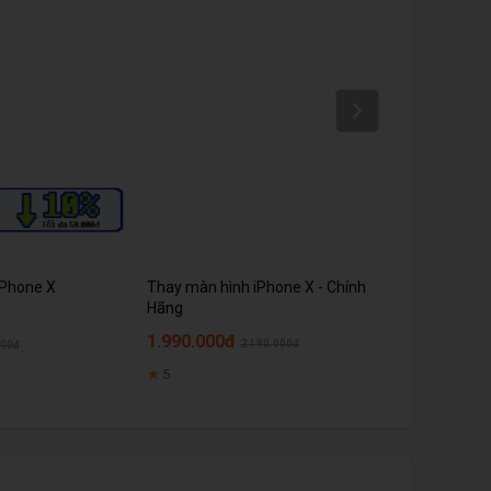
Next
iPhone X
Thay màn hình iPhone X - Chính
Sửa Camera 
Hãng
1.990.000đ
300.000đ
2.190.000đ
000đ
4
★
5