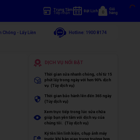
Giỏ
Trung Tâm
Đặt Lịch
0
Tiếp nhận
hàng
 Chóng - Lấy Liền
Hotline:
1900 8174
DỊCH VỤ NỔI BẬT
Thời gian sửa nhanh chóng, chỉ từ 15
phút lấy trong ngày với hơn 90% dịch
vụ (Tùy dịch vụ)
Thời gian bảo hành lên đến 365 ngày
(Tùy dịch vụ)
Xem trực tiếp trong lúc sửa chữa
giúp bạn yên tâm với dịch vụ của
chúng tôi. (Tùy dịch vụ)
Ký tên lên linh kiện, chụp ảnh máy
trước khi bàn giao trong trường hợp