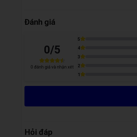
địa chỉ uy tín thay thế pin Bison chính hãng cho chiếc
Có. Tất cả dòng pin đều được bảo hành chính hãng đến 
Thay pin iPhone X chính hãng Bison 
Đánh giá
Tại Care Center, giá dịch vụ thay pin iPhone X chính hãn
5
0
/5
4
3
2
0
đánh giá và nhận xét
Thay Pin iPhone
1
Lưu ý: Giá trên đã bao gồm cả phí dịch vụ sửa chữa như cô
Tại sao nên sử dụng pin chính hãng
Hỏi đáp