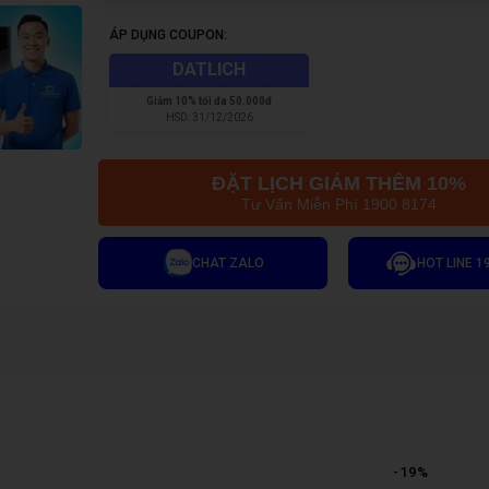
ÁP DỤNG COUPON:
DATLICH
Giảm
10% tối đa 50.000đ
HSD:
31/12/2026
ĐẶT LỊCH GIẢM THÊM 10%
Tư Vấn Miễn Phí 1900 8174
CHAT ZALO
HOT LINE 1
-
19
%