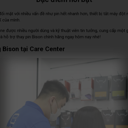
ối mặt với nhiều vấn đề như pin hết nhanh hơn, thiết bị tắt máy đột
X của mình.
ne được nhiều người dùng và kỹ thuật viên tin tưởng, cung cấp một g
à hỗ trợ thay pin Bison chính hãng ngay hôm nay nhé!
g Bison tại Care Center