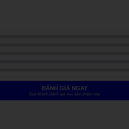
 “dế yêu” của mình hãy đến ngay cửa hàng Care Center hôm nay để đượ
12 tháng, hỗ trợ 1 đổi 1 nếu phát sinh lỗi từ linh kiện trong thời gi
giá bao nhiêu?
g Bison cụ thể như sau:
Model
Giá dịch vụ thay pin
 X - Chính Hãng Bison
517.000đ
ng thay pin và vệ sinh lại thiết bị.
ĐÁNH GIÁ NGAY
Quý khách đánh giá sao sản phẩm này
 Bison cho iPhone X?