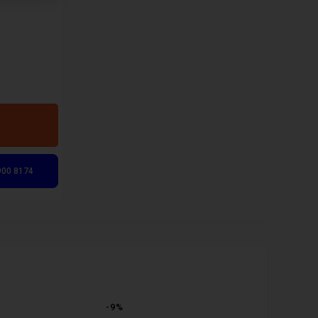
900 8174
-
9
%
-
25
%