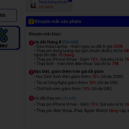
Dung lượng chuẩn
535.000đ
Khuyến mãi sản phẩm
Khuyến mãi khác:
Ưu đãi tháng 8
(Chi tiết)
1
• Sửa chữa Laptop - nhận ngay ưu đãi trị giá
250K
• Thay pin dung lượng cao (pin chuẩn đoán) chỉ từ
68
hành lên đến
15 tháng
• Thay pin iPhone Vmas - Giảm
15%:
Giá siêu rẻ từ
1
• Thay kính - màn hình điện thoại: Giá chỉ từ
7
9K
Đặc biệt, giảm thêm trên giá đã giảm
2
• Học Sinh Sinh Viên giảm thêm
15%
(tối đa 200K)
• Tài xế Công Nghệ giảm thêm
10%
(tối đa 50K)
• Chốt lịch sớm giảm thêm
10%
(tối đa 50K)
Ưu đãi thay pin
(chi tiết):
3
• Thay pin iPhone Vmas - Giảm
15%
:
Giá siêu rẻ từ
1
Thay pin điện thoại, iPad, Apple Watch
tặng
cáp 
•