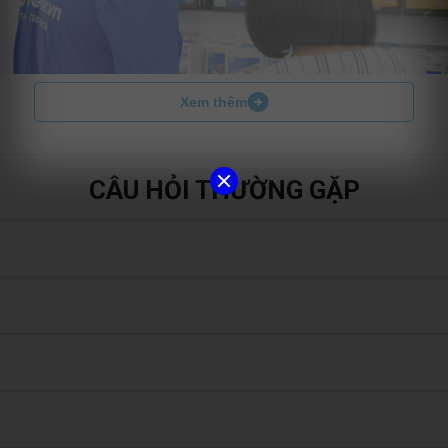
Xem thêm
CÂU HỎI THƯỜNG GẶP
ệu trên máy. Tuy nhiên, để đảm bảo an toàn tuyệt đối, khách hàng vẫ
ào dòng máy và tình trạng thực tế. Care Center luôn cố gắng hoàn 
chính hãng Bison
với chất lượng dịch vụ tốt nhất, mang đến giải pháp
ng tôi cam kết sử dụng pin Bison chính hãng, thời gian thay pin nhanh
 đảm bảo hàng thật 100%. Cam kết đầy đủ giấy tờ chứng từ, xuất ho
nter sẽ được hưởng chính sách bảo hành uy tín, mang lại sự yên tâm 