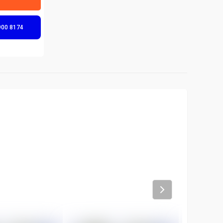
900 8174
Next