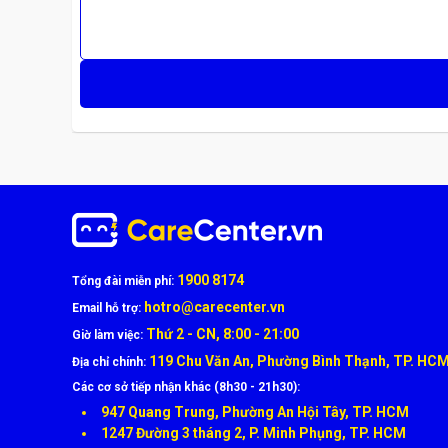
Bảng Giá Tham Khảo
Tên dịch vụ
Thay pin Laptop Asus N
Lưu ý:
Giá đã có VAT, chưa bao gồm ưu đã
Quy Trình Thay Pin Laptop Asus
Kiểm tra miễn phí tình trạng pin và máy
Báo giá chi tiết – Xác nhận linh kiện
1900 8174
Tổng đài miễn phí:
Thay pin nhanh chóng dưới sự giám sát
hotro@carecenter.vn
Email hỗ trợ:
Kiểm tra lại – Bàn giao – Bảo hành minh bạch
Thứ 2 - CN, 8:00 - 21:00
Giờ làm việc:
119 Chu Văn An, Phường Bình Thạnh, TP. HC
Địa chỉ chính:
Các cơ sở tiếp nhận khác (8h30 - 21h30):
947 Quang Trung, Phường An Hội Tây, TP. HCM
1247 Đường 3 tháng 2, P. Minh Phụng, TP. HCM