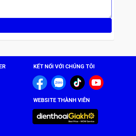
Giá thay pin (VNĐ)
1.990.000
enter để nhận báo giá chính xác mới nhất.
ER
KẾT NỐI VỚI CHÚNG TÔI
WEBSITE THÀNH VIÊN