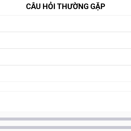
CÂU HỎI THƯỜNG GẶP
đ – 3.000.000đ, tùy theo dòng máy và loại pin (zin chính hãng hoặc 
g, tùy theo loại pin. Cam kết 1 đổi 1 nếu lỗi do nhà sản xuất trong t
– 90 phút. Một số dòng pin liền bên trong máy có thể mất thêm thời 
a, bạn cũng có thể chọn pin linh kiện chất lượng cao với giá tốt hơn
ọc tập
nh hơn