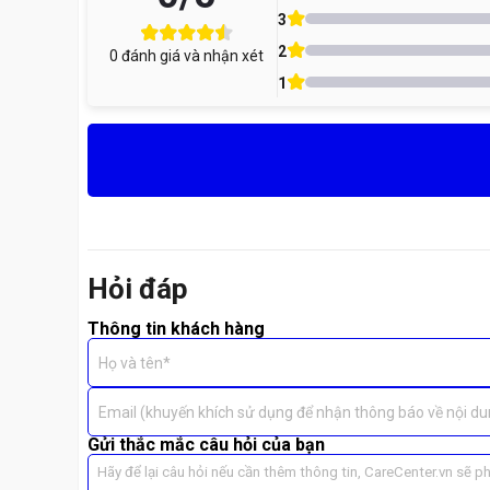
🛠 Đừng chờ đến khi máy hỏng nặng! Hãy thay pin kịp thời
3
2
0
đánh giá và nhận xét
1
Hỏi đáp
Thông tin khách hàng
Họ và tên*
Email (khuyến khích sử dụng để nhận thông báo về nội du
Gửi thắc mắc câu hỏi của bạn