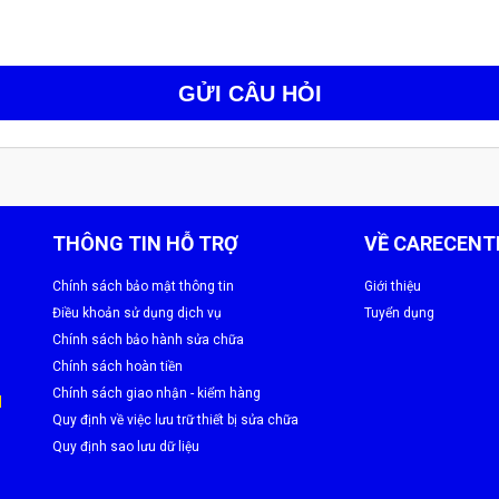
GỬI CÂU HỎI
750
i combo hoặc các khuyến mãi đặc biệt khác. Vui lòng liên hệ Care C
THÔNG TIN HỖ TRỢ
VỀ CARECENT
Chính sách bảo mật thông tin
Giới thiệu
Điều khoản sử dụng dịch vụ
Tuyển dụng
Chính sách bảo hành sửa chữa
Chính sách hoàn tiền
Chính sách giao nhận - kiểm hàng
M
Quy định về việc lưu trữ thiết bị sửa chữa
Quy định sao lưu dữ liệu