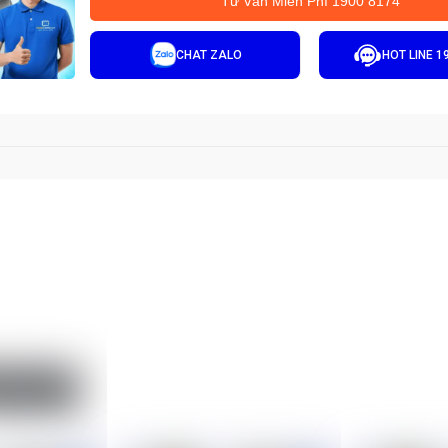
Tư Vấn Miễn Phí 1900 8174
CHAT ZALO
HOT LINE 1