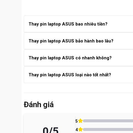
Thay pin laptop ASUS bao nhiêu tiền?
Giá thay pin laptop ASUS thường dao động từ 450.000
Thay pin laptop ASUS bảo hành bao lâu?
giá chính xác theo model.
Pin thay tại Care Center được bảo hành từ 6 – 12 thán
Thay pin laptop ASUS có nhanh không?
Quy trình thay pin laptop ASUS thường mất khoảng 30 
Thay pin laptop ASUS loại nào tốt nhất?
Loại pin tốt nhất là pin zin chính hãng ASUS. Ngoài r
Vì Sao Nên Thay Pin Asus Ngay?
dụng.
Đánh giá
💥 Pin phồng – Nguy cơ cháy nổ, vỡ máy
⏳ Dùng chưa đến 1 giờ – Ảnh hưởng công việc, h
5
⚡ Sạc không ổn định – Hư bo mạch, chai pin nha
0
/5
4