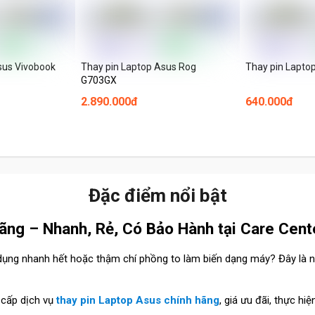
sus Vivobook
Thay pin Laptop Asus Rog
Thay pin Lapto
G703GX
2.890.000đ
640.000đ
Đặc điểm nổi bật
ng – Nhanh, Rẻ, Có Bảo Hành tại Care Cent
 dụng nhanh hết hoặc thậm chí phồng to làm biến dạng máy? Đây là n
 cấp dịch vụ
thay pin Laptop Asus chính hãng
, giá ưu đãi, thực hi