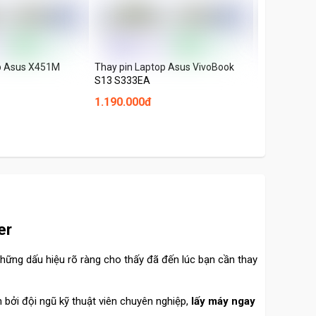
p Asus X451M
Thay pin Laptop Asus VivoBook
Thay pin La
S13 S333EA
UX360
1.190.000đ
1.790.000đ
er
hững dấu hiệu rõ ràng cho thấy đã đến lúc bạn cần thay
ện bởi đội ngũ kỹ thuật viên chuyên nghiệp,
lấy máy ngay