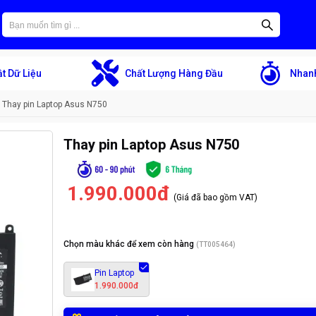
t Dữ Liệu
Chất Lượng Hàng Đầu
Nhanh
Thay pin Laptop Asus N750
Thay pin Laptop Asus N750
1.990.000đ
(Giá đã bao gồm VAT)
Chọn màu khác để xem còn hàng
(
TT005464
)
Pin Laptop
1.990.000đ