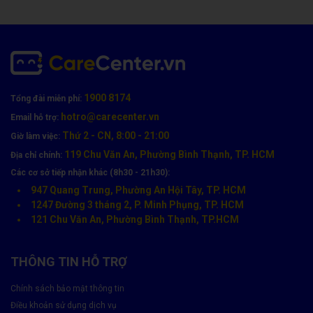
1900 8174
Tổng đài miễn phí:
hotro@carecenter.vn
Email hỗ trợ:
Thứ 2 - CN, 8:00 - 21:00
Giờ làm việc:
119 Chu Văn An, Phường Bình Thạnh, TP. HCM
Địa chỉ chính:
Nguyên nhân gây hỏng pin Laptop Dell?
Các cơ sở tiếp nhận khác (8h30 - 21h30):
947 Quang Trung, Phường An Hội Tây, TP. HCM
Sử dụng
sạc không chính hãng
, nguồn điện chập chờn
1247 Đường 3 tháng 2, P. Minh Phụng, TP. HCM
121 Chu Văn An, Phường Bình Thạnh, TP.HCM
Thói quen cắm sạc liên tục
, không rút pin đúng cách
Lão hóa pin theo thời gian
, chu kỳ sạc đầy – xả cạn liên
THÔNG TIN HỖ TRỢ
tục
Chính sách bảo mật thông tin
Máy bị
rơi rớt, va đập hoặc đặt ở nơi nhiệt độ cao, ẩm
Điều khoản sử dụng dịch vụ
ướt