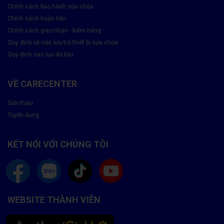
Chính sách bảo hành sửa chữa
Những dấu hiệu cần thay pin Laptop Dell?
Chính sách hoàn tiền
Chính sách giao nhận - kiểm hàng
Máy
báo pin ảo, pin hỏng
, tự tắt nguồn dù còn dung
Quy định về việc lưu trữ thiết bị sửa chữa
lượng
Quy định sao lưu dữ liệu
Máy
nóng bất thường
, pin sạc không vào
Pin phồng, vỏ máy biến dạng
, phát ra mùi lạ
VỀ CARECENTER
Thời lượng pin sụt giảm mạnh, dưới 1 giờ sử dụng
Giới thiệu
Tuyển dụng
Bạn có thể xem cách khắc phục tình trạng sạc không vào pin
của Laptop Dell :
Tại đây
Nếu bạn gặp bất kỳ dấu hiệu nào trên, liên hệ
Care Center
ngay
KẾT NỐI VỚI CHÚNG TÔI
để được kiểm tra miễn phí và nhận tư vấn chuyên sâu!
WEBSITE THÀNH VIÊN