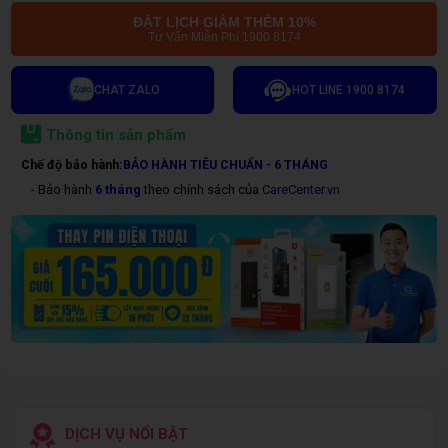
ĐẶT LỊCH GIẢM THÊM 10%
Tư Vấn Miễn Phí 1900 8174
CHAT ZALO
HOT LINE 1900 8174
Thông tin sản phẩm
Chế độ bảo hành:
BẢO HÀNH TIÊU CHUẨN - 6 THÁNG
- Bảo hành
6 tháng
theo chính sách của
CareCenter.vn
DỊCH VỤ NỔI BẬT