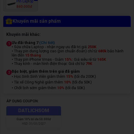
Pin Laptop
840.000đ
Khuyến mãi sản phẩm
Khuyến mãi khác:
Ưu đãi tháng 7
(Chi tiết)
1
• Sửa chữa Laptop - nhận ngay ưu đãi trị giá
250K
• Thay pin dung lượng cao (pin chuẩn đoán) chỉ từ
680k
bảo hành
lên đến
15 tháng
• Thay pin iPhone Vmas - Giảm
15%:
Giá siêu rẻ từ
165K
• Thay kính - màn hình điện thoại: Giá chỉ từ
7
9K
Đặc biệt, giảm thêm trên giá đã giảm
2
• Học Sinh Sinh Viên giảm thêm
15%
(tối đa 200K)
• Tài xế Công Nghệ giảm thêm
10%
(tối đa 50K)
• Chốt lịch sớm giảm thêm
10%
(tối đa 50K)
ÁP DỤNG COUPON:
DATLICHSOM
Giảm
10% tối đa 50.000đ
HSD:
31/01/2027