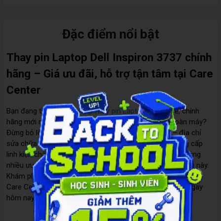
Đặc điểm nổi bật
Thay pin Laptop Dell Inspiron 3737 chính
hãng – Giá ưu đãi, hỗ trợ tận tâm tại Care
Center
Bạn đang tìm kiếm dịch vụ
Thay pin Laptop Dell
giá rẻ, chính
hãng mới nhất 2025, vừa tiết kiệm vừa đảm bảo an toàn máy?
Đừng bỏ lỡ giải pháp chuyên nghiệp từ
Care Center
– địa chỉ
sửa chữa laptop, MacBook uy tín hàng đầu, chuyên cung cấp
linh kiện chất lượng cao, chính sách bảo hành vượt trội cùng
nhiều ưu đãi hấp dẫn chỉ dành riêng cho khách hàng tháng này.
Khám phá ngay dịch vụ thay pin Laptop Dell Inspiron 3737 tại
Care Center để nhận giá ưu đãi và nhận tư vấn miễn phí ngay
hôm nay!