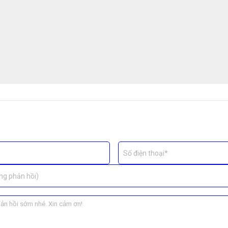
Số điện thoại*
ter Có Gì Khác Biệt?
ng phản hồi)
n Lenovo nhanh chóng, chuẩn kỹ thuật, an toàn và minh bạch
:
n