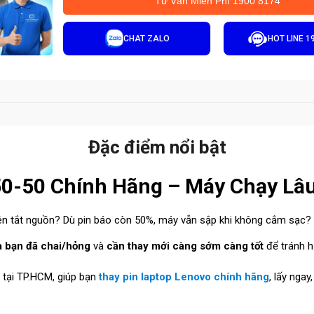
Tư Vấn Miễn Phí 1900 8174
CHAT ZALO
HOT LINE 1
Đặc điểm nổi bật
50-50 Chính Hãng – Máy Chạy Lâ
iên tắt nguồn? Dù pin báo còn 50%, máy vẫn sập khi không cắm sạc?
a bạn đã chai/hỏng
và
cần thay mới càng sớm càng tốt
để tránh h
 tại TP.HCM, giúp bạn
thay pin laptop Lenovo chính hãng
, lấy ngay