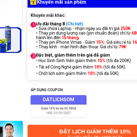
Khuyến mãi sản phẩm
Khuyến mãi khác:
Ưu đãi tháng 8
(Chi tiết)
1
• Sửa chữa Laptop - nhận ngay ưu đãi trị giá
250K
• Thay pin dung lượng cao (pin chuẩn đoán) chỉ từ
68
hành lên đến
15 tháng
• Thay pin iPhone Vmas - Giảm
15%:
Giá siêu rẻ từ
1
• Thay kính - màn hình điện thoại: Giá chỉ từ
7
9K
Đặc biệt, giảm thêm trên giá đã giảm
2
• Học Sinh Sinh Viên giảm thêm
15%
(tối đa 200K)
• Tài xế Công Nghệ giảm thêm
10%
(tối đa 50K)
• Chốt lịch sớm giảm thêm
10%
(tối đa 50K)
ÁP DỤNG COUPON:
DATLICHSOM
Giảm
10% tối đa 50.000đ
HSD:
31/01/2027
ĐẶT LỊCH GIẢM THÊM 10%