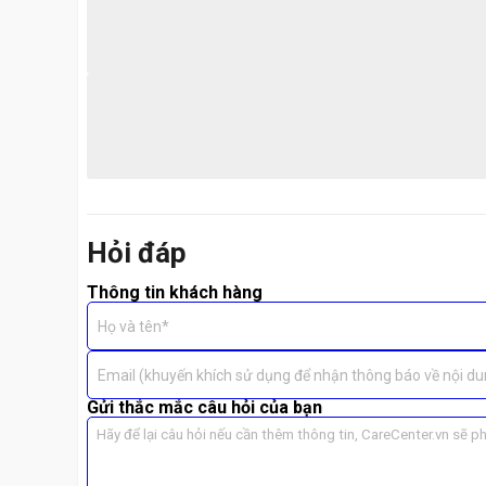
Hỏi đáp
Thông tin khách hàng
Họ và tên*
Dịch Vụ Thay Pin Laptop Lenovo Tại Care Cen
Email (khuyến khích sử dụng để nhận thông báo về nội du
Tại
Care Center
, chúng tôi mang đến
dịch vụ thay pi
Gửi thắc mắc câu hỏi của bạn
🔧 Quy trình thực hiệ