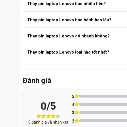
Thay pin laptop Lenovo bao nhiêu tiền?
Giá thay pin laptop Lenovo thường dao động từ 450.00
Thay pin laptop Lenovo bảo hành bao lâu?
báo giá chính xác theo model.
Pin thay tại Care Center được bảo hành từ 6 – 12 thán
Thay pin laptop Lenovo có nhanh không?
Quy trình thay pin laptop Lenovo thường mất khoảng 3
Thay pin laptop Lenovo loại nào tốt nhất?
Tên dịch vụ
Loại pin tốt nhất là pin zin chính hãng Lenovo. Ngoài
Thay pin Laptop Lenovo 
dụng.
Đánh giá
Lưu ý: Giá đã có VAT, chưa bao gồm ưu đãi combo hoặc c
Vì Sao Pin Laptop Lenovo Bị Hỏng Nhanh?
5
0
/5
4
Pin laptop có tuổi thọ giới hạn, thường chỉ khoảng
400 –
3
Báo sai dung lượng, sụt nguồn nhanh
2
0
đánh giá và nhận xét
Không thể sạc đầy hoặc không nhận sạc