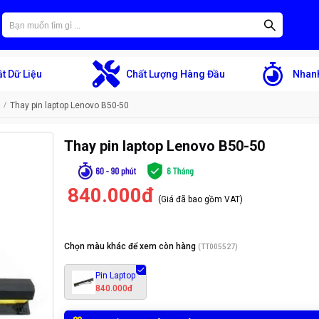
t Dữ Liệu
Chất Lượng Hàng Đầu
Nhanh
Thay pin laptop Lenovo B50-50
Thay pin laptop Lenovo B50-50
840.000đ
(Giá đã bao gồm VAT)
Chọn màu khác để xem còn hàng
(
TT005527
)
Pin Laptop
840.000đ