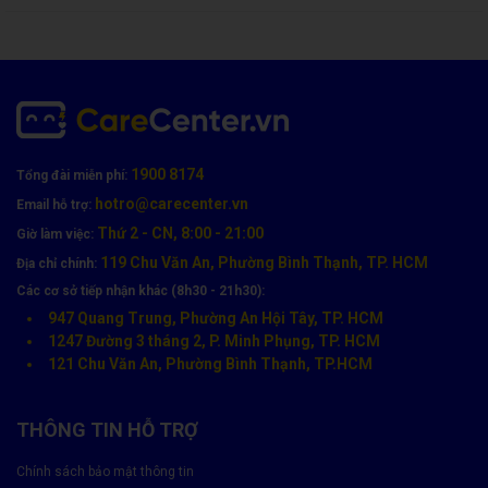
1900 8174
Tổng đài miễn phí:
hotro@carecenter.vn
Email hỗ trợ:
Dịch Vụ Thay Pin Laptop Lenovo Tại Care Center Có
Thứ 2 - CN, 8:00 - 21:00
Giờ làm việc:
Gì Khác Biệt?
119 Chu Văn An, Phường Bình Thạnh, TP. HCM
Địa chỉ chính:
Tại
Care Center
, chúng tôi mang đến
dịch vụ thay pin Lenovo
Các cơ sở tiếp nhận khác (8h30 - 21h30):
nhanh chóng, chuẩn kỹ thuật, an toàn và minh bạch
:
947 Quang Trung, Phường An Hội Tây, TP. HCM
1247 Đường 3 tháng 2, P. Minh Phụng, TP. HCM
121 Chu Văn An, Phường Bình Thạnh, TP.HCM
🔧 Quy trình thực hiện
💯 Cam kết chất lượng
THÔNG TIN HỖ TRỢ
✅ Kiểm tra pin – báo lỗi
Pin mới 100% chính hãng /
miễn phí
OEM loại 1
Chính sách bảo mật thông tin