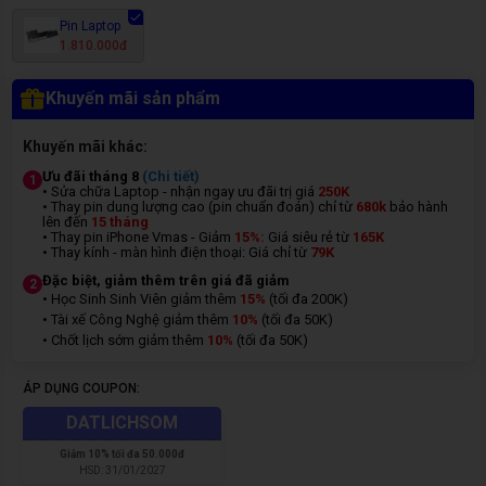
Pin Laptop
1.810.000đ
Khuyến mãi sản phẩm
Khuyến mãi khác:
Ưu đãi tháng 8
(Chi tiết)
1
• Sửa chữa Laptop - nhận ngay ưu đãi trị giá
250K
• Thay pin dung lượng cao (pin chuẩn đoán) chỉ từ
680k
bảo hành
lên đến
15 tháng
• Thay pin iPhone Vmas - Giảm
15%:
Giá siêu rẻ từ
165K
• Thay kính - màn hình điện thoại: Giá chỉ từ
7
9K
Đặc biệt, giảm thêm trên giá đã giảm
2
• Học Sinh Sinh Viên giảm thêm
15%
(tối đa 200K)
• Tài xế Công Nghệ giảm thêm
10%
(tối đa 50K)
• Chốt lịch sớm giảm thêm
10%
(tối đa 50K)
ÁP DỤNG COUPON:
DATLICHSOM
Giảm
10% tối đa 50.000đ
HSD:
31/01/2027