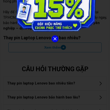
hỏng phần cứng và mất dữ liệu đột ngột.
Hãy để
Care Center
– trung tâm sửa chữa laptop uy tín tại
TP.HCM, giúp bạn
thay pin laptop Lenovo chính hãng
, lấy ngay,
bảo hành dài hạn, với
giá cả minh bạch – kỹ thuật chuyên
nghiệp – dịch vụ tận tâm
.
Thay pin Laptop Lenovo giá bao nhiêu?
Xem thêm
CÂU HỎI THƯỜNG GẶP
Thay pin laptop Lenovo bao nhiêu tiền?
Giá thay pin laptop Lenovo thường dao động từ 450.000đ –
Thay pin laptop Lenovo bảo hành bao lâu?
3.000.000đ, tùy theo dòng máy và loại pin (zin chính hãng
hoặc pin linh kiện cao cấp). Liên hệ 1900 8174 để được báo
Pin thay tại Care Center được bảo hành từ 6 – 12 tháng, tùy