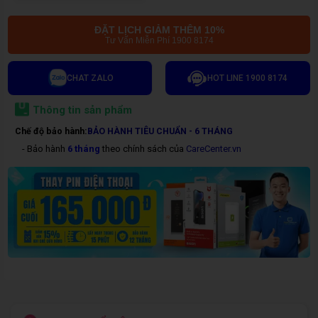
ĐẶT LỊCH GIẢM THÊM 10%
Tư Vấn Miễn Phí 1900 8174
CHAT ZALO
HOT LINE 1900 8174
Thông tin sản phẩm
Chế độ bảo hành:
BẢO HÀNH TIÊU CHUẨN - 6 THÁNG
- Bảo hành
6 tháng
theo chính sách của
CareCenter.vn