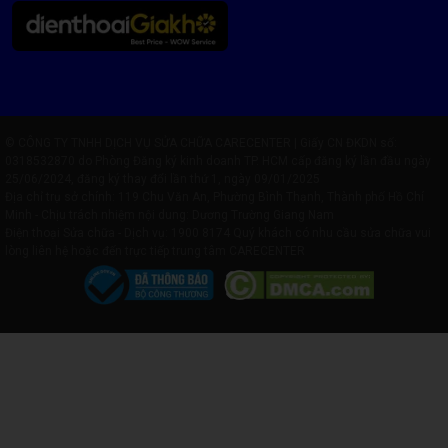
© CÔNG TY TNHH DỊCH VỤ SỬA CHỮA CARECENTER | Giấy CN ĐKDN số:
0318532870 do Phòng Đăng ký kinh doanh TP. HCM cấp đăng ký lần đầu ngày
25/06/2024, đăng ký thay đổi lần thứ 1, ngày 09/01/2025
Địa chỉ trụ sở chính: 119 Chu Văn An, Phường Bình Thạnh, Thành phố Hồ Chí
Minh - Chịu trách nhiệm nội dung: Dương Trường Giang Nam
Điện thoại Sửa chữa - Dịch vụ:
1900 8174
Quý khách có nhu cầu sửa chữa vui
lòng liên hệ hoặc đến trực tiếp trung tâm CARECENTER
Đặt Lịch Thay Pin Laptop Lenovo Ngay – Không Cần
Chờ Đợi!
Đừng để tình trạng pin hỏng ảnh hưởng công việc. Đặt lịch ngay
để:
✅ Được ưu tiên kiểm tra – tư vấn – thay pin