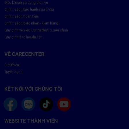
Điều khoản sử dụng dịch vụ
✅ Tư vấn loại pin đúng theo
Bảo hành 6 tháng – lỗi 1 đổi
model
1
Chính sách bảo hành sửa chữa
Chính sách hoàn tiền
✅ Thay pin chỉ trong 30–60
Không phát sinh phí, báo giá
Chính sách giao nhận - kiểm hàng
phút
trước rõ ràng
Quy định về việc lưu trữ thiết bị sửa chữa
Quy định sao lưu dữ liệu
✅ Vệ sinh khu vực pin miễn
Hỗ trợ kỹ thuật tận tình, bảo
phí
mật dữ liệu
VỀ CARECENTER
Quy Trình Thay Pin Laptop Lenovo
Giới thiệu
Kiểm tra miễn phí tình trạng pin và máy
Tuyển dụng
Báo giá chi tiết – Xác nhận linh kiện
KẾT NỐI VỚI CHÚNG TÔI
Thay pin nhanh chóng dưới sự giám sát
Kiểm tra lại – Bàn giao – Bảo hành minh bạch
WEBSITE THÀNH VIÊN