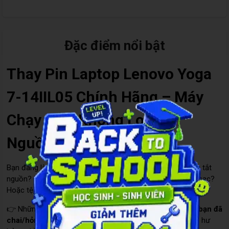
Đặc điểm nổi bật
Thay Pin Laptop Lenovo Yoga
7-14IIL05 Chính Hãng – Máy
Chạy Lâu, Không Lo Sập
Nguồn
Bạn đang làm việc quan trọng thì laptop Lenovo đột nhiên tắt
nguồn? Dù pin báo còn 50%, máy vẫn sập khi không cắm sạc?
Hoặc tệ hơn: pin phồng làm bật cả bàn phím?
👉 Những dấu hiệu này cho thấy
pin laptop Lenovo của bạn đã
chai/hỏng
và
cần thay mới càng sớm càng tốt
để tránh hư