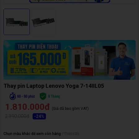
Thay pin Laptop Lenovo Yoga 7-14IIL05
1.810.000đ
(Giá đã bao gồm VAT)
2.390.000đ
-
24
%
Chọn màu khác để xem còn hàng
(
TT005523
)