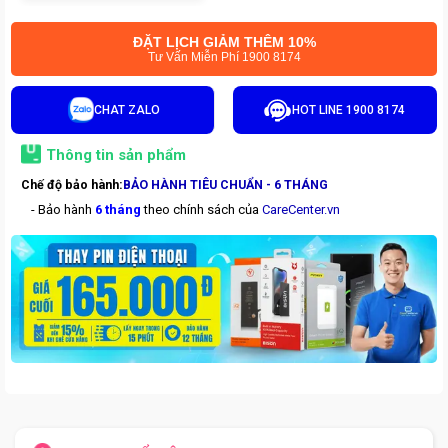
ĐẶT LỊCH GIẢM THÊM 10%
Tư Vấn Miễn Phí 1900 8174
CHAT ZALO
HOT LINE 1900 8174
Thông tin sản phẩm
Chế độ bảo hành:
BẢO HÀNH TIÊU CHUẨN - 6 THÁNG
- Bảo hành
6 tháng
theo chính sách của
CareCenter.vn