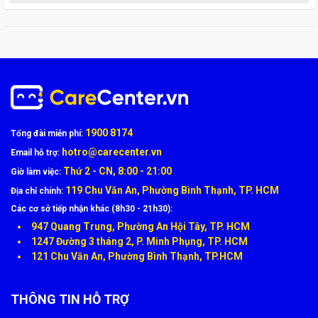
3. Thay pin dưới sự giám sát trực tiếp (nếu khách yêu cầu)
4. Kiểm tra vận hành, bàn giao, hướng dẫn khách kiểm tra lại
1900 8174
Tổng đài miễn phí:
Ưu đãi dịch vụ thay pin MacBook tại Care Center
hotro@carecenter.vn
Email hỗ trợ:
Thứ 2 - CN, 8:00 - 21:00
Giảm giá đến 50% cho dịch vụ thay pin khi đặt lịch online
Giờ làm việc:
sớm
119 Chu Văn An, Phường Bình Thạnh, TP. HCM
Địa chỉ chính:
Miễn phí kiểm tra máy, tư vấn toàn diện
Các cơ sở tiếp nhận khác (8h30 - 21h30):
Giảm thêm 10% tối đa 50K khi đặt lịch trước
947 Quang Trung, Phường An Hội Tây, TP. HCM
Combo dịch vụ giảm tiếp đến 30%, miễn phí vệ sinh, dán
1247 Đường 3 tháng 2, P. Minh Phụng, TP. HCM
bảo vệ cao cấp
121 Chu Văn An, Phường Bình Thạnh, TP.HCM
Tặng quà hấp dẫn cho khách hàng lần đầu và ưu đãi quay
lại lần sau
Chính sách 1 đổi 1 pin lỗi trong 06 tháng
THÔNG TIN HỖ TRỢ