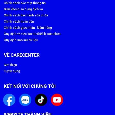
Bạn có thêm xem chi tiết ưu đãi
tại đây
Chính sách bảo mật thông tin
Điều khoản sử dụng dịch vụ
Hãy
chốt lịch
và trải nghiệm ngay để không bỏ lỡ chương trình
Chính sách bảo hành sửa chữa
ưu đãi có thời hạn chỉ có tại Care Center
Chính sách hoàn tiền
Chính sách giao nhận - kiểm hàng
Quy định về việc lưu trữ thiết bị sửa chữa
Quy định sao lưu dữ liệu
VỀ CARECENTER
Giới thiệu
Tuyển dụng
KẾT NỐI VỚI CHÚNG TÔI
WEBSITE THÀNH VIÊN