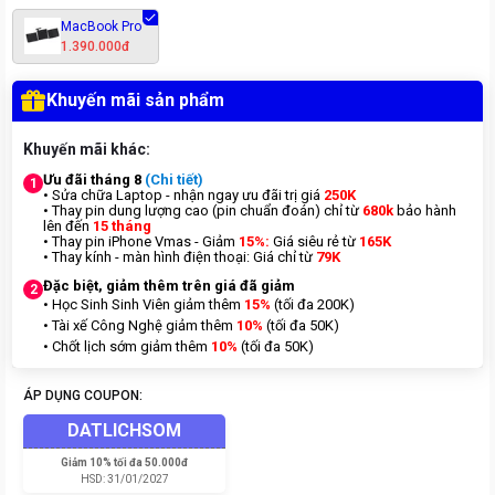
MacBook Pro
1.390.000đ
Khuyến mãi sản phẩm
Khuyến mãi khác:
Ưu đãi tháng 8
(Chi tiết)
1
• Sửa chữa Laptop - nhận ngay ưu đãi trị giá
250K
• Thay pin dung lượng cao (pin chuẩn đoán) chỉ từ
680k
bảo hành
lên đến
15 tháng
• Thay pin iPhone Vmas - Giảm
15%:
Giá siêu rẻ từ
165K
• Thay kính - màn hình điện thoại: Giá chỉ từ
7
9K
Đặc biệt, giảm thêm trên giá đã giảm
2
• Học Sinh Sinh Viên giảm thêm
15%
(tối đa 200K)
• Tài xế Công Nghệ giảm thêm
10%
(tối đa 50K)
• Chốt lịch sớm giảm thêm
10%
(tối đa 50K)
ÁP DỤNG COUPON:
DATLICHSOM
Giảm
10% tối đa 50.000đ
HSD:
31/01/2027