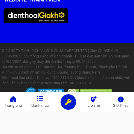
© CÔNG TY TNHH DỊCH VỤ SỬA CHỮA CARECENTER | Giấy CN ĐKDN số:
0318532870 do Phòng Đăng ký kinh doanh TP. HCM cấp đăng ký lần đầu ngày
25/06/2024, đăng ký thay đổi lần thứ 1, ngày 09/01/2025
Địa chỉ trụ sở chính: 119 Chu Văn An, Phường Bình Thạnh, Thành phố Hồ Chí
Minh - Chịu trách nhiệm nội dung: Dương Trường Giang Nam
Điện thoại Sửa chữa - Dịch vụ:
1900 8174
Quý khách có nhu cầu sửa chữa vui
lòng liên hệ hoặc đến trực tiếp trung tâm CARECENTER
Trang chủ
Danh mục
Liên hệ
Giới thiệu