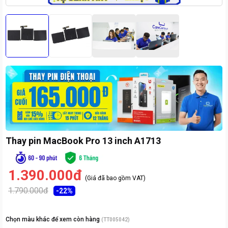
Thay pin MacBook Pro 13 inch A1713
1.390.000đ
(Giá đã bao gồm VAT)
1.790.000đ
-
22
%
Chọn màu khác để xem còn hàng
(
TT005042
)