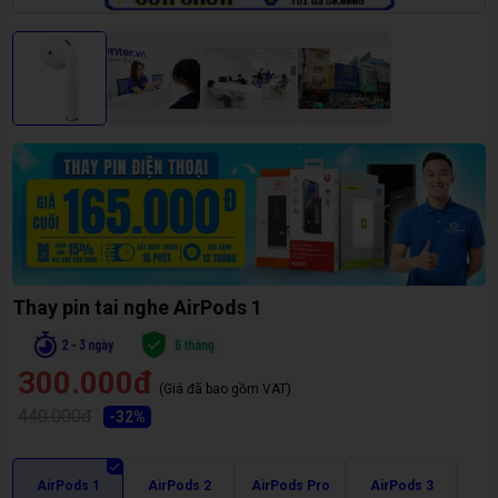
Thay pin tai nghe AirPods 1
300.000đ
(Giá đã bao gồm VAT)
440.000đ
-
32
%
AirPods 1
AirPods 2
AirPods Pro
AirPods 3