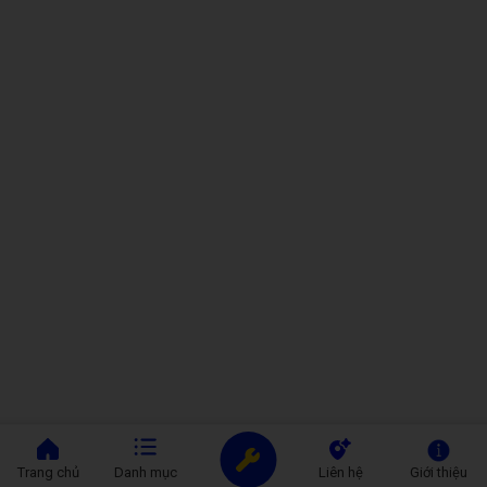
Nếu AirPods 1 của bạn thường xuyên sụt pin nhanh, hãy cân
nhắc dịch vụ
thay pin chính hãng tại Care Center
. Đây là giải
pháp an toàn, tiết kiệm và hiệu quả nhất để tiếp tục tận hưởng
âm nhạc đỉnh cao mà không lo gián đoạn.
👉
Đặt lịch
ngay hôm nay để nhận ưu đãi thay pin AirPods 1
chính hãng giá tốt tại Care Center!
Trang chủ
Danh mục
Liên hệ
Giới thiệu