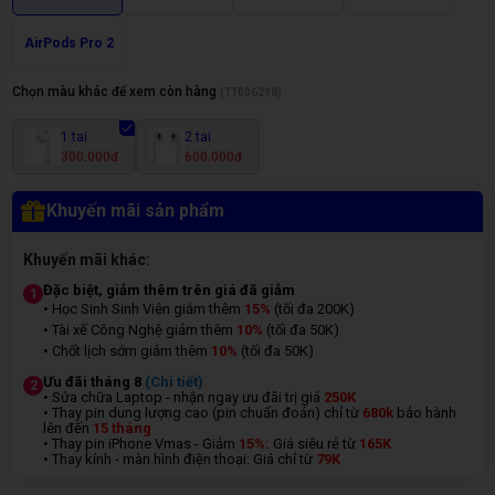
AirPods Pro 2
Chọn màu khác để xem còn hàng
(
TT006298
)
1 tai
2 tai
300.000đ
600.000đ
Khuyến mãi sản phẩm
Khuyến mãi khác:
Đặc biệt, giảm thêm trên giá đã giảm
1
• Học Sinh Sinh Viên giảm thêm
15%
(tối đa 200K)
• Tài xế Công Nghệ giảm thêm
10%
(tối đa 50K)
• Chốt lịch sớm giảm thêm
10%
(tối đa 50K)
Ưu đãi tháng 8
(Chi tiết)
2
• Sửa chữa Laptop - nhận ngay ưu đãi trị giá
250K
• Thay pin dung lượng cao (pin chuẩn đoán) chỉ từ
680k
bảo hành
lên đến
15 tháng
• Thay pin iPhone Vmas - Giảm
15%:
Giá siêu rẻ từ
165K
• Thay kính - màn hình điện thoại: Giá chỉ từ
7
9K