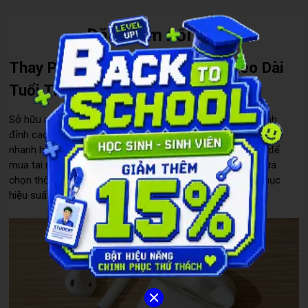
Đặc điểm nổi bật
Thay Pin AirPods 1 – Giải Pháp Kéo Dài
Tuổi Thọ Cho Tai Nghe Cao Cấp
Sở hữu một đôi
AirPods 1
mang đến trải nghiệm âm thanh
đỉnh cao, nhưng sau vài năm sử dụng, vấn đề pin chai, sạc
nhanh hết là điều khó tránh khỏi. Thay vì bỏ ra số tiền lớn để
mua tai nghe mới,
thay pin AirPods Pro chính hãng
là lựa
chọn thông minh giúp bạn tiết kiệm chi phí mà vẫn khôi phục
hiệu suất như ban đầu.