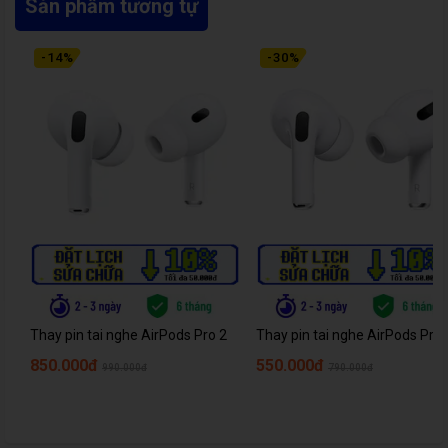
Sản phẩm tương tự
-
14
%
-
30
%
Thay pin tai nghe AirPods Pro 2
Thay pin tai nghe AirPods Pro
850.000đ
550.000đ
990.000đ
790.000đ