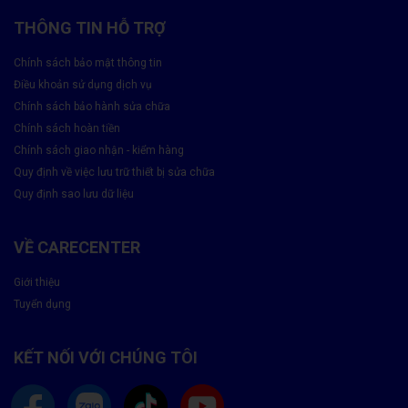
đây
THÔNG TIN HỖ TRỢ
Chính sách bảo mật thông tin
Điều khoản sử dụng dịch vụ
Chính sách bảo hành sửa chữa
Chính sách hoàn tiền
Chính sách giao nhận - kiểm hàng
Quy định về việc lưu trữ thiết bị sửa chữa
Quy định sao lưu dữ liệu
VỀ CARECENTER
Giới thiệu
Lợi Ích Khi Thay Pin AirPods 1 Chính Hãng
Tuyển dụng
🔋
Tăng thời lượng sử dụng
: Nghe nhạc, gọi điện cả ngày
KẾT NỐI VỚI CHÚNG TÔI
không lo hết pin.
🛡
An toàn tuyệt đối
: Không lo cháy nổ, phồng pin như