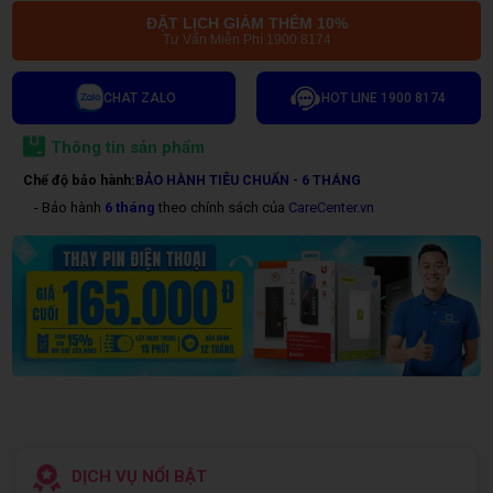
ĐẶT LỊCH GIẢM THÊM 10%
Tư Vấn Miễn Phí 1900 8174
CHAT ZALO
HOT LINE 1900 8174
Thông tin sản phẩm
Chế độ bảo hành:
BẢO HÀNH TIÊU CHUẨN - 6 THÁNG
- Bảo hành
6 tháng
theo chính sách của
CareCenter.vn
DỊCH VỤ NỔI BẬT