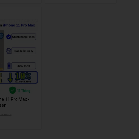
ne 11 Pro Max -
isen
80.000đ