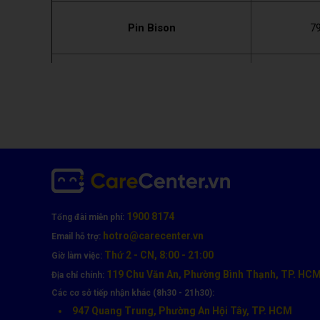
Pin Bison
7
Pin Energizer
7
Pin Pisen
7
Pin Pisen Dung lượng cao
8
1900 8174
Tổng đài miễn phí:
Lưu ý:
Giá trên đã bao gồm công lắp đặt, tuy nhiên bảng 
hotro@carecenter.vn
Email hỗ trợ:
tại trang Carecenter.vn để cập nhật thông tin mới nhất nh
Thứ 2 - CN, 8:00 - 21:00
Giờ làm việc:
Quy trình thay pin chuyên nghiệp iPh
119 Chu Văn An, Phường Bình Thạnh, TP. HC
Địa chỉ chính:
Các cơ sở tiếp nhận khác (8h30 - 21h30):
947 Quang Trung, Phường An Hội Tây, TP. HCM