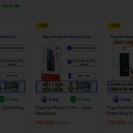
o nhanh
-
10
%
-
11
%
 - Chính Hãng
Thay Pin iPhone 11 Pro - Chính
Thay Pin iPho
Hãng Bison
Chính Hãng 
760.000đ
790.000đ
840.000đ
890