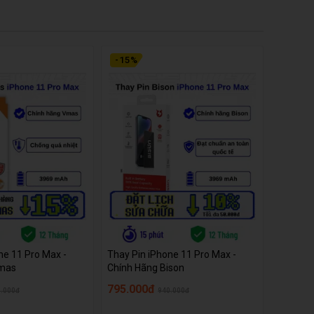
-
15
%
ne 11 Pro Max -
Thay Pin iPhone 11 Pro Max -
Vmas
Chính Hãng Bison
795.000đ
.000đ
940.000đ