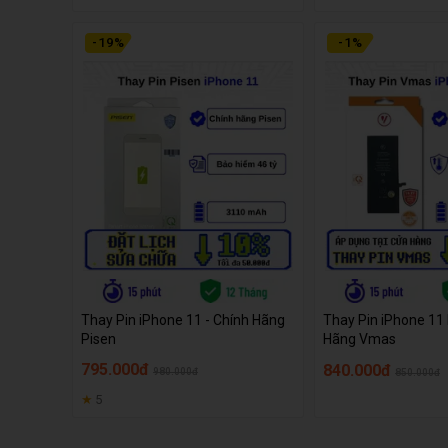
-
19
%
-
1
%
Thay Pin iPhone 11 - Chính Hãng
Thay Pin iPhone 11 
Pisen
Hãng Vmas
795.000đ
840.000đ
980.000đ
850.000đ
★
5