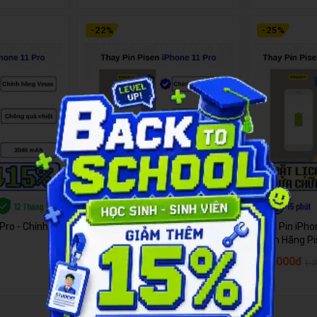
-
22
%
-
25
%
Pro - Chính
Thay Pin iPhone 11 Pro - Chính
Thay Pin iPho
Hãng Pisen
Chính Hãng P
840.000đ
960.000đ
1.080.000đ
1.2
★
5
★
5