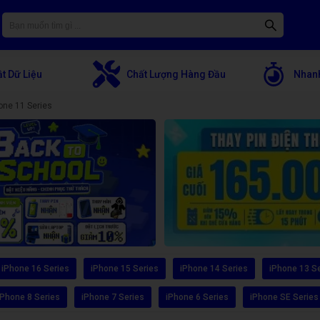
t Dữ Liệu
Chất Lượng Hàng Đầu
Nhanh
one 11 Series
iPhone 16 Series
iPhone 15 Series
iPhone 14 Series
iPhone 13 S
iPhone 8 Series
iPhone 7 Series
iPhone 6 Series
iPhone SE Series