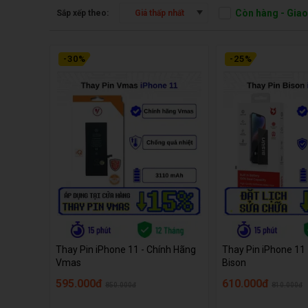
Còn hàng - Gia
Sắp xếp theo:
Giá thấp nhất
-
30
%
-
25
%
Thay Pin iPhone 11 - Chính Hãng
Thay Pin iPhone 11
Vmas
Bison
595.000đ
610.000đ
850.000đ
810.000đ