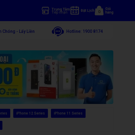
Giỏ
Trung Tâm
Đặt Lịch
0
Tiếp nhận
hàng
 Chóng - Lấy Liền
Hotline:
1900 8174
eries
iPhone 12 Series
iPhone 11 Series