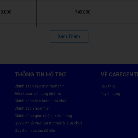
90.000
740.000
80.000
950.000
Xem Thêm
90.000
890.000
THÔNG TIN HỖ TRỢ
VỀ CARECENT
40.000
-
Chính sách bảo mật thông tin
Giới thiệu
Điều khoản sử dụng dịch vụ
Tuyển dụng
giá chỉ mang tính chất tham khảo và có thể thay đổi theo thời gian
Chính sách bảo hành sửa chữa
é!
Chính sách hoàn tiền
Chính sách giao nhận - kiểm hàng
one 11 tại Care Center
M
Quy định về việc lưu trữ thiết bị sửa chữa
Quy định sao lưu dữ liệu