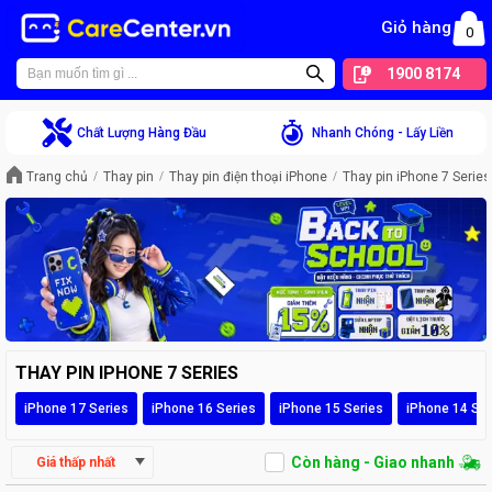
Giỏ hàng
0
1900 8174
Chất Lượng Hàng Đầu
Nhanh Chóng - Lấy Liền
Trang chủ
Thay pin
Thay pin điện thoại iPhone
Thay pin iPhone 7 Series
THAY PIN IPHONE 7 SERIES
iPhone 17 Series
iPhone 16 Series
iPhone 15 Series
iPhone 14 Ser
Còn hàng - Giao nhanh
Giá thấp nhất