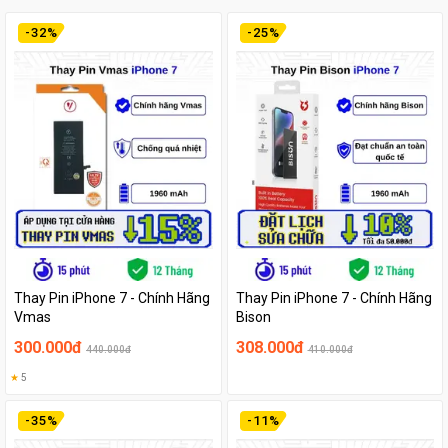
-
32
%
-
25
%
Thay Pin iPhone 7 - Chính Hãng
Thay Pin iPhone 7 - Chính Hãng
Vmas
Bison
300.000đ
308.000đ
440.000đ
410.000đ
★
5
-
35
%
-
11
%