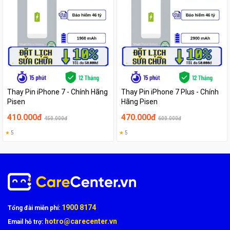
Thay Pin iPhone 7 - Chính Hãng
Thay Pin iPhone 7 Plus - Chính
Pisen
Hãng Pisen
410.000đ
470.000đ
450.000đ
600.000đ
★
5
★
5
1900 8174
Tổng đài miễn phí:
hotro@carecenter.vn
Email hỗ trợ: