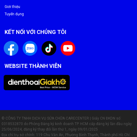
Giới thiệu
Tuyển dụng
KẾT NỐI VỚI CHÚNG TÔI
WEBSITE THÀNH VIÊN
© CÔNG TY TNHH DỊCH VỤ SỬA CHỮA CARECENTER | Giấy CN ĐKDN số:
0318532870 do Phòng Đăng ký kinh doanh TP. HCM cấp đăng ký lần đầu ngày
25/06/2024, đăng ký thay đổi lần thứ 1, ngày 09/01/2025
Địa chỉ trụ sở chính: 119 Chu Văn An, Phường Bình Thạnh, Thành phố Hồ Chí