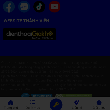
WEBSITE THÀNH VIÊN
© CÔNG TY TNHH DỊCH VỤ SỬA CHỮA CARECENTER | Giấy CN ĐKDN số:
0318532870 do Phòng Đăng ký kinh doanh TP. HCM cấp đăng ký lần đầu ngày
25/06/2024, đăng ký thay đổi lần thứ 1, ngày 09/01/2025
Địa chỉ trụ sở chính: 119 Chu Văn An, Phường Bình Thạnh, Thành phố Hồ Chí
Minh - Chịu trách nhiệm nội dung: Dương Trường Giang Nam
Điện thoại Sửa chữa - Dịch vụ:
1900 8174
Quý khách có nhu cầu sửa chữa vui
lòng liên hệ hoặc đến trực tiếp trung tâm CARECENTER
Trang chủ
Danh mục
Liên hệ
Giới thiệu