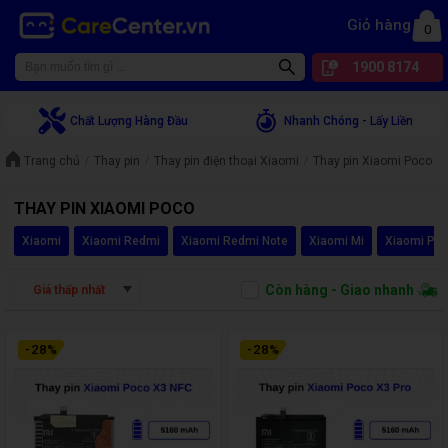
Giỏ hàng
0
1900 8174
Chất Lượng Hàng Đầu
Nhanh Chóng - Lấy Liền
Trang chủ
Thay pin
Thay pin điện thoại Xiaomi
Thay pin Xiaomi Poco
THAY PIN XIAOMI POCO
Xiaomi
Xiaomi Redmi
Xiaomi Redmi Note
Xiaomi Mi
Xiaomi Po
Còn hàng - Giao nhanh
Giá thấp nhất
-
28
%
-
28
%