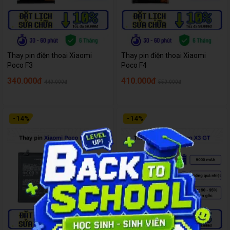
Thay pin điện thoại Xiaomi
Thay pin điện thoại Xiaomi
Poco F3
Poco F4
340.000đ
410.000đ
440.000đ
550.000đ
-
14
%
-
14
%