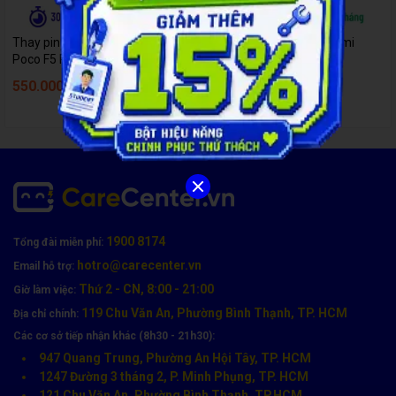
Thay pin điện thoại Xiaomi
Thay pin điện thoại Xiaomi
Poco F5 Pro
Poco X3 GT
550.000đ
590.000đ
640.000đ
690.000đ
1900 8174
Tổng đài miễn phí:
hotro@carecenter.vn
Email hỗ trợ:
Thứ 2 - CN, 8:00 - 21:00
Giờ làm việc:
119 Chu Văn An, Phường Bình Thạnh, TP. HCM
Địa chỉ chính:
Các cơ sở tiếp nhận khác (8h30 - 21h30):
947 Quang Trung, Phường An Hội Tây, TP. HCM
1247 Đường 3 tháng 2, P. Minh Phụng, TP. HCM
121 Chu Văn An, Phường Bình Thạnh, TP.HCM