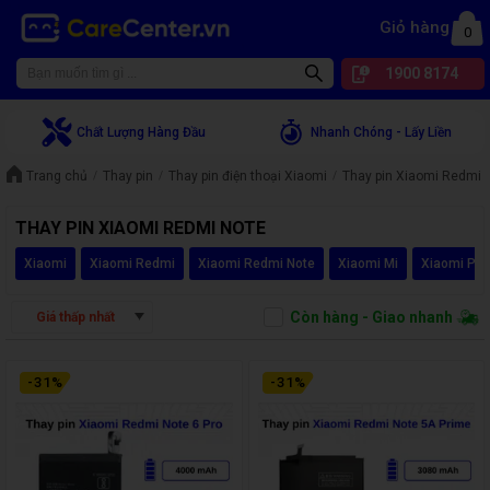
Giỏ hàng
0
1900 8174
Chất Lượng Hàng Đầu
Nhanh Chóng - Lấy Liền
Trang chủ
Thay pin
Thay pin điện thoại Xiaomi
Thay pin Xiaomi Redmi 
THAY PIN XIAOMI REDMI NOTE
Xiaomi
Xiaomi Redmi
Xiaomi Redmi Note
Xiaomi Mi
Xiaomi Po
Còn hàng - Giao nhanh
Giá thấp nhất
-
31
%
-
31
%