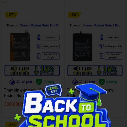
★
5
-
27
%
-
30
%
Thay pin điện thoại Xiaomi
Thay pin điện thoại Xiaomi
Redmi Note 11 4G
Redmi Note 9 Pro
300.000đ
310.000đ
410.000đ
440.000đ
-
27
%
-
20
%