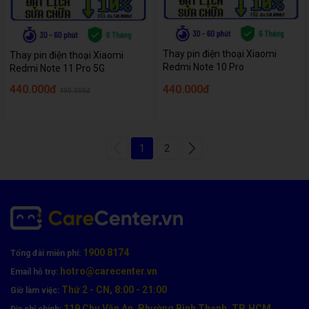
Thay pin điện thoại Xiaomi
Thay pin điện thoại Xiaomi
Redmi Note 10 Pro
Redmi Note 11 Pro 5G
440.000đ
440.000đ
490.000đ
1
2
1900 8174
Tổng đài miễn phí:
hotro@carecenter.vn
Email hỗ trợ:
Thứ 2 - CN, 8:00 - 21:00
Giờ làm việc:
119 Chu Văn An, Phường Bình Thạnh, TP. HCM