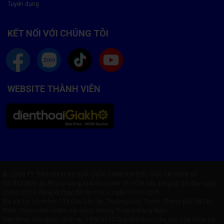
Tuyển dụng
KẾT NỐI VỚI CHÚNG TÔI
WEBSITE THÀNH VIÊN
© CÔNG TY TNHH DỊCH VỤ SỬA CHỮA CARECENTER | Giấy CN ĐKDN số:
0318532870 do Phòng Đăng ký kinh doanh TP. HCM cấp đăng ký lần đầu ngày
25/06/2024, đăng ký thay đổi lần thứ 1, ngày 09/01/2025
Địa chỉ trụ sở chính: 119 Chu Văn An, Phường Bình Thạnh, Thành phố Hồ Chí
Minh - Chịu trách nhiệm nội dung: Dương Trường Giang Nam
Điện thoại Sửa chữa - Dịch vụ:
1900 8174
Quý khách có nhu cầu sửa chữa vui