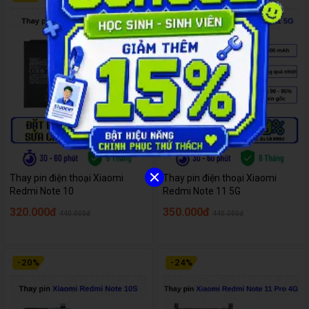
Thay pin điện thoại Xiaomi
Thay pin điện thoại Xiaomi
Redmi Note 10
Redmi Note 11 5G
320.000đ
350.000đ
440.000đ
440.000đ
-
20
%
-
24
%