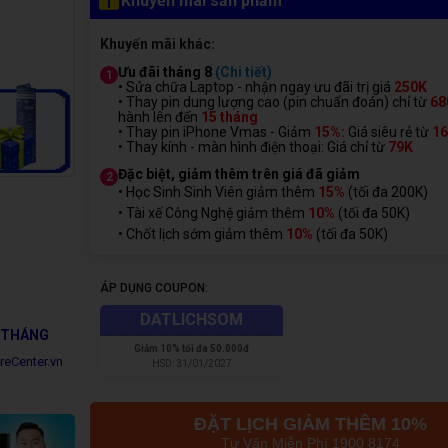
Khuyến mãi sản phẩm
Khuyến mãi khác:
Ưu đãi tháng 8
(Chi tiết)
1
• Sửa chữa Laptop - nhận ngay ưu đãi trị giá
250K
• Thay pin dung lượng cao (pin chuẩn đoán) chỉ từ
68
hành lên đến
15 tháng
• Thay pin iPhone Vmas - Giảm
15%:
Giá siêu rẻ từ
1
• Thay kính - màn hình điện thoại: Giá chỉ từ
7
9K
Đặc biệt, giảm thêm trên giá đã giảm
2
• Học Sinh Sinh Viên giảm thêm
15%
(tối đa 200K)
• Tài xế Công Nghệ giảm thêm
10%
(tối đa 50K)
• Chốt lịch sớm giảm thêm
10%
(tối đa 50K)
ÁP DỤNG COUPON:
DATLICHSOM
6 THÁNG
Giảm
10% tối đa 50.000đ
reCenter.vn
HSD:
31/01/2027
ĐẶT LỊCH GIẢM THÊM 10%
Tư Vấn Miễn Phí 1900 8174