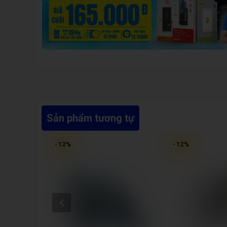
Sản phẩm tương tự
-
12
%
-
12
%
Prev