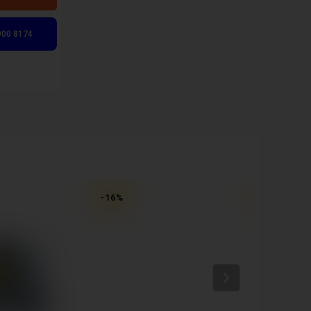
900 8174
-
16
%
-
12
%
Next