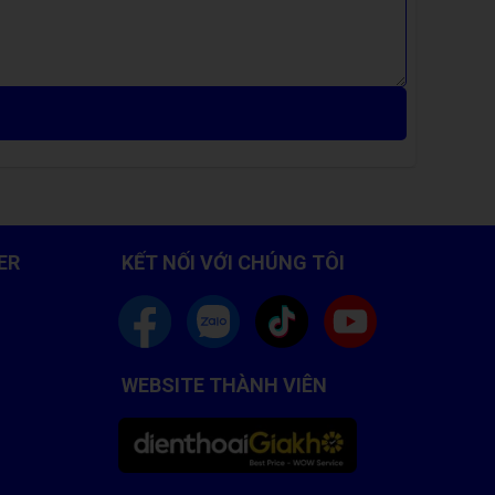
ER
KẾT NỐI VỚI CHÚNG TÔI
WEBSITE THÀNH VIÊN