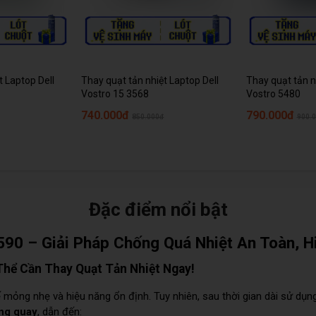
t Laptop Dell
Thay quạt tản nhiệt Laptop Dell
Thay quạt tản n
Vostro 15 3568
Vostro 5480
740.000đ
790.000đ
850.000đ
900.
Đặc điểm nổi bật
590 – Giải Pháp Chống Quá Nhiệt An Toàn, H
Thể Cần Thay Quạt Tản Nhiệt Ngay!
mỏng nhẹ và hiệu năng ổn định. Tuy nhiên, sau thời gian dài sử dụng
ừng quay
, dẫn đến: