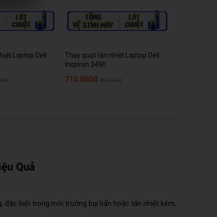
hiệt Laptop Dell
Thay quạt tản nhiệt Laptop Dell
Thay quạt tả
Inspiron 3490
Inspiron 739
710.000đ
790.000đ
000đ
850.000đ
9
iệu Quả
, đặc biệt trong môi trường bụi bẩn hoặc tản nhiệt kém,