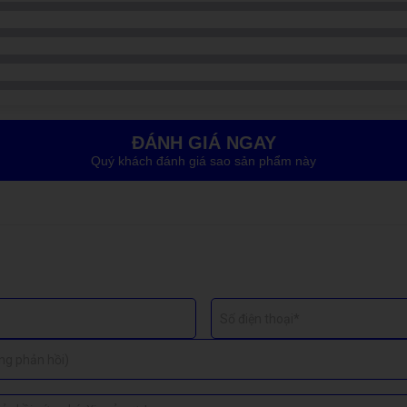
h khuyến mãi cụ thể. Vui lòng liên hệ Care Center để được báo giá ch
ĐÁNH GIÁ NGAY
Quý khách đánh giá sao sản phẩm này
ất thường
t cao
Số điện thoại*
 đảm bảo hiệu quả làm mát và sự ổn định khi sử dụng.
ng phản hồi)