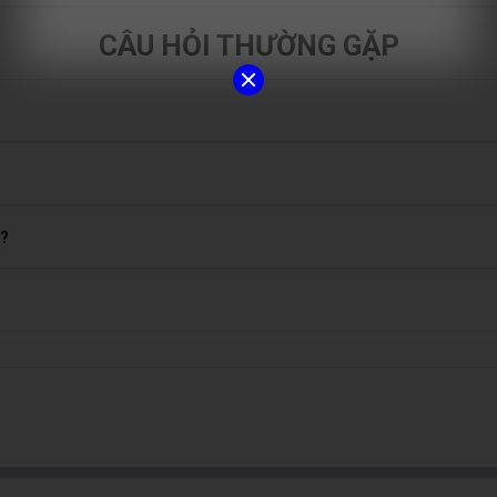
CÂU HỎI THƯỜNG GẶP
00đ – 2.000.000đ, tùy theo dòng máy và loại quạt (zin hãng hay linh 
 để được báo giá nhanh và chính xác.
, không liên quan đến ổ cứng hay dữ liệu. Thay quạt không làm mất d
g?
oặc hỏng mô tơ, máy sẽ kêu to, tỏa nhiệt nhiều và hoạt động chậm. Đ
 phút, tùy cấu tạo máy. Một số dòng cần tháo rời nhiều linh kiện sẽ