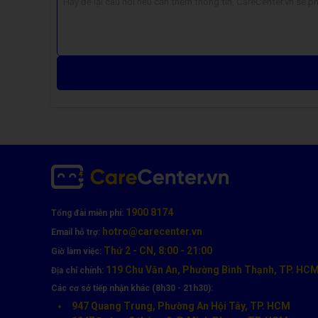
1900 8174
Tổng đài miễn phí:
hotro@carecenter.vn
Email hỗ trợ:
Thứ 2 - CN, 8:00 - 21:00
Giờ làm việc:
119 Chu Văn An, Phường Bình Thạnh, TP. HC
Mẹo Bảo Quản Quạt Tản Nhiệt Laptop Hiệu Qu
Địa chỉ chính:
Các cơ sở tiếp nhận khác (8h30 - 21h30):
Tránh sử dụng laptop trên gối, đệm, bề mặt không
947 Quang Trung, Phường An Hội Tây, TP. HCM