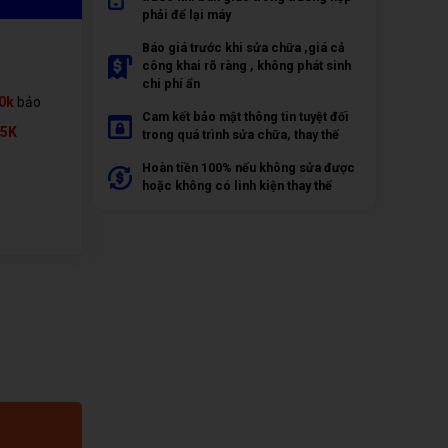
phải để lại máy
Báo giá trước khi sửa chữa ,giá cả
công khai rõ ràng , không phát sinh
chi phí ẩn
0k
bảo
Cam kết bảo mật thông tin tuyệt đối
65K
trong quá trình sửa chữa, thay thế
Hoàn tiền 100% nếu không sửa được
hoặc không có linh kiện thay thế