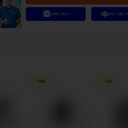
CHAT ZALO
HOT LINE 1
-
13
%
-
12
%