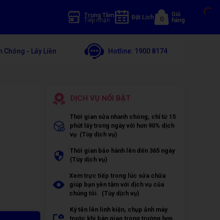
Giỏ
Trung Tâm
Đặt Lịch
0
Tiếp nhận
hàng
 Chóng - Lấy Liền
Hotline:
1900 8174
DỊCH VỤ NỔI BẬT
Thời gian sửa nhanh chóng, chỉ từ 15
phút lấy trong ngày với hơn 90% dịch
vụ (Tùy dịch vụ)
Thời gian bảo hành lên đến 365 ngày
(Tùy dịch vụ)
Xem trực tiếp trong lúc sửa chữa
giúp bạn yên tâm với dịch vụ của
chúng tôi. (Tùy dịch vụ)
Ký tên lên linh kiện, chụp ảnh máy
trước khi bàn giao trong trường hợp