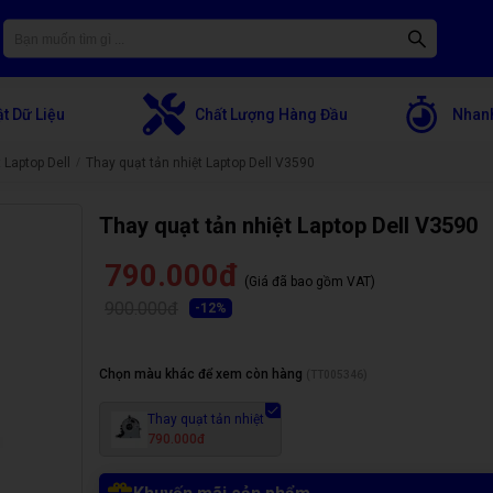
t Dữ Liệu
Chất Lượng Hàng Đầu
Nhanh
 Laptop Dell
Thay quạt tản nhiệt Laptop Dell V3590
Thay quạt tản nhiệt Laptop Dell V3590
790.000đ
(Giá đã bao gồm VAT)
900.000đ
-
12
%
Chọn màu khác để xem còn hàng
(
TT005346
)
Thay quạt tản nhiệt
790.000đ