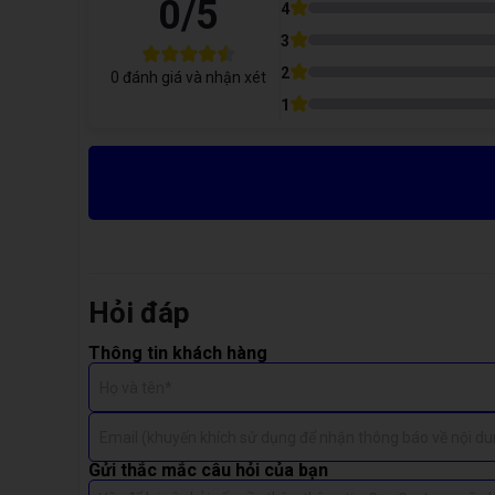
0
/5
Model
4
3
Dell V3590
2
0
đánh giá và nhận xét
1
Lưu ý: Giá thực tế phụ thuộc vào tình trạng, chương trìn
Khi Nào Cần Thay Quạt Tản Nhiệt Dell V3590?
Quạt
không quay
, nhiệt độ CPU/GPU tăng cao
Quạt
kêu lạch cạch
, rung mạnh khi chạy
Máy nóng dù chỉ chạy các tác vụ nhẹ
Hỏi đáp
Kiểm tra bằng phần mềm thấy tốc độ quạt thấp b
Thông tin khách hàng
Vệ sinh vẫn không khắc phục được tình trạng nhiệ
Họ và tên*
Khi đó,
thay quạt tản nhiệt mới
là phương án tối ưu để
Email (khuyến khích sử dụng để nhận thông báo về nội du
Gửi thắc mắc câu hỏi của bạn