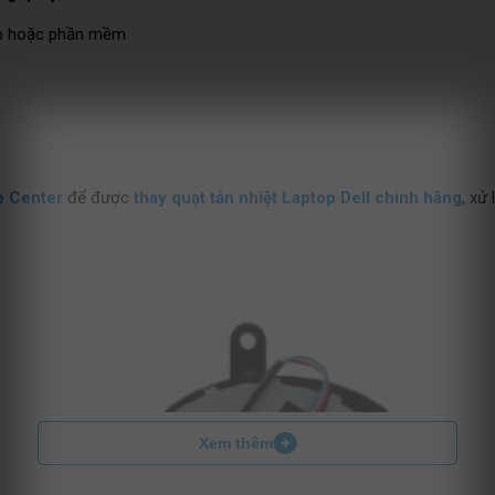
tab hoặc phần mềm
e Center
để được
thay quạt tản nhiệt Laptop Dell chính hãng
, xử 
Xem thêm