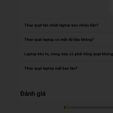
Thay quạt tản nhiệt laptop bao nhiêu tiền?
Chi phí thay quạt tản nhiệt laptop dao động từ 500.0
Thay quạt laptop có mất dữ liệu không?
giá thay cao hơn do kết cấu phức tạp. Gọi 1900 8174
Không. Quạt tản nhiệt là linh kiện phần cứng độc lập
Laptop kêu to, nóng máy có phải hỏng quạt khôn
trường hợp.
Rất có thể. Khi quạt bị khô dầu, bám bụi, gãy cánh h
Thay quạt laptop mất bao lâu?
tránh ảnh hưởng đến CPU và mainboard.
Thời gian thay quạt laptop thường mất khoảng 30 – 60
nếu đặt lịch trước.
Đánh giá
Bảng Giá Thay Quạt Laptop Tại Care Center
5