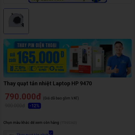
Thay quạt tản nhiệt Laptop HP 9470
790.000đ
(Giá đã bao gồm VAT)
900.000đ
-
12
%
Chọn màu khác để xem còn hàng
(
TT005363
)
Thay quạt tản nhiệt