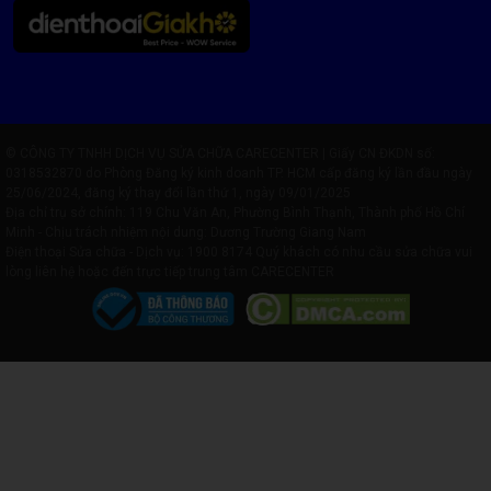
© CÔNG TY TNHH DỊCH VỤ SỬA CHỮA CARECENTER | Giấy CN ĐKDN số:
0318532870 do Phòng Đăng ký kinh doanh TP. HCM cấp đăng ký lần đầu ngày
25/06/2024, đăng ký thay đổi lần thứ 1, ngày 09/01/2025
Địa chỉ trụ sở chính: 119 Chu Văn An, Phường Bình Thạnh, Thành phố Hồ Chí
Minh - Chịu trách nhiệm nội dung: Dương Trường Giang Nam
Điện thoại Sửa chữa - Dịch vụ:
1900 8174
Quý khách có nhu cầu sửa chữa vui
lòng liên hệ hoặc đến trực tiếp trung tâm CARECENTER