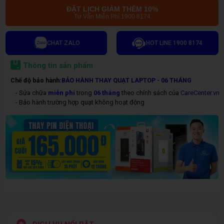
ĐẶT LỊCH GIẢM THÊM 10%
Tư Vấn Miễn Phí 1900 8174
CHAT ZALO
HOT LINE 1900 8174
Thông tin sản phẩm
Chế độ bảo hành:
BẢO HÀNH THAY QUẠT LAPTOP - 06 THÁNG
- Sửa chữa
miễn phí
trong
06 tháng
theo chính sách của
CareCenter.vn
- Bảo hành trường hợp quạt không hoạt động