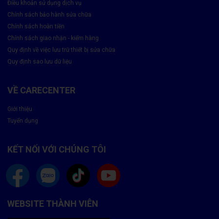
Điều khoản sử dụng dịch vụ
Chính sách bảo hành sửa chữa
Chính sách hoàn tiền
Chính sách giao nhận - kiểm hàng
Quy định về việc lưu trữ thiết bị sửa chữa
Quy định sao lưu dữ liệu
VỀ CARECENTER
Thông Tin Liên Hệ
Giới thiệu
Care Center – Sửa Laptop Nhanh, Uy Tín, Chuyên Sâu
Tuyển dụng
📞 Tổng đài miễn phí:
1900 8174
⏰ Thời gian làm việc: 8h – 20h (Thứ 2 – Chủ Nhật)
📍 Địa chỉ:
119 Chu Văn An, Phường 14, Q.Bình Thạnh, TP HCM
KẾT NỐI VỚI CHÚNG TÔI
🔧
Đừng để máy nóng làm ảnh hưởng hiệu suất và tuổi thọ
laptop của bạn.
👉
Đặt lịch
thay quạt tản nhiệt Laptop HP 9470
tại Care
Center ngay hôm nay để được kiểm tra miễn phí và phục hồi khả
WEBSITE THÀNH VIÊN
năng làm mát hiệu quả nhất!