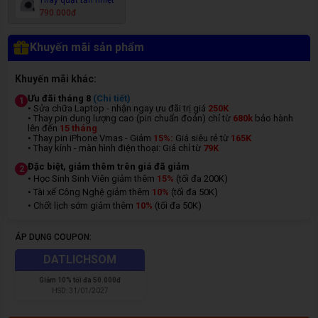
790.000đ
Khuyến mãi sản phẩm
Khuyến mãi khác:
Ưu đãi tháng 8
(Chi tiết)
1
• Sửa chữa Laptop - nhận ngay ưu đãi trị giá
250K
• Thay pin dung lượng cao (pin chuẩn đoán) chỉ từ
680k
bảo hành
lên đến
15 tháng
• Thay pin iPhone Vmas - Giảm
15%:
Giá siêu rẻ từ
165K
• Thay kính - màn hình điện thoại: Giá chỉ từ
7
9K
Đặc biệt, giảm thêm trên giá đã giảm
2
• Học Sinh Sinh Viên giảm thêm
15%
(tối đa 200K)
• Tài xế Công Nghệ giảm thêm
10%
(tối đa 50K)
• Chốt lịch sớm giảm thêm
10%
(tối đa 50K)
ÁP DỤNG COUPON:
DATLICHSOM
Giảm
10% tối đa 50.000đ
HSD:
31/01/2027