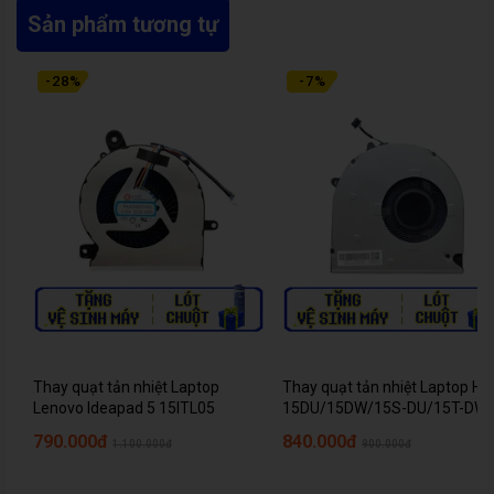
Sản phẩm tương tự
-
28
%
-
7
%
Thay quạt tản nhiệt Laptop
Thay quạt tản nhiệt Laptop HP
Lenovo Ideapad 5 15ITL05
15DU/15DW/15S-DU/15T-DW
790.000đ
840.000đ
1.100.000đ
900.000đ