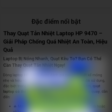
Đặc điểm nổi bật
Thay Quạt Tản Nhiệt Laptop HP 9470 –
Giải Pháp Chống Quá Nhiệt An Toàn, Hiệu
Quả
Laptop Bị Nóng Nhanh, Quạt Kêu To? Bạn Có Thể
Cần Thay Quạt Tản Nhiệt Ngay!
Dòng laptop
HP 9470
được đánh giá cao nhờ thiết kế mỏng
nhẹ và hiệu năng ổn định. Tuy nhiên, sau thời gian dài sử dụng,
đặc biệt trong môi trường bụi bẩn hoặc tản nhiệt kém,
quạt
laptop có thể hư hỏng, hoạt động yếu hoặc ngừng quay
, dẫn
đến:
🔥 Máy nóng bất thường, đặc biệt khi mở nhiều tab hoặc
phần mềm