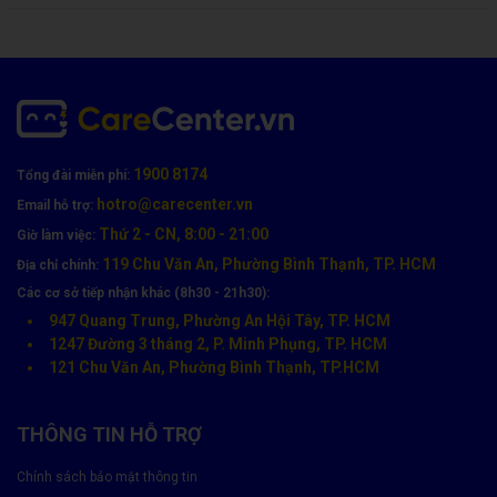
Mẹo Bảo Quản Quạt Tản Nhiệt Laptop Hiệu Quả
Tránh sử dụng laptop trên gối, đệm, bề mặt không thoát
nhiệt
1900 8174
Tổng đài miễn phí:
Vệ sinh định kỳ 4 – 6 tháng/lần để loại bỏ bụi trong khe
hotro@carecenter.vn
Email hỗ trợ:
tản nhiệt
Thứ 2 - CN, 8:00 - 21:00
Giờ làm việc:
Sử dụng đế tản nhiệt khi dùng lâu
119 Chu Văn An, Phường Bình Thạnh, TP. HCM
Địa chỉ chính:
Các cơ sở tiếp nhận khác (8h30 - 21h30):
Không để vật cản che khe thoát gió
947 Quang Trung, Phường An Hội Tây, TP. HCM
1247 Đường 3 tháng 2, P. Minh Phụng, TP. HCM
121 Chu Văn An, Phường Bình Thạnh, TP.HCM
THÔNG TIN HỖ TRỢ
Chính sách bảo mật thông tin