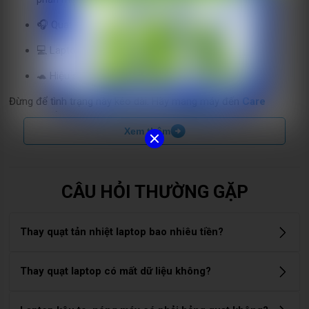
🎧 Quạt phát ra tiếng kêu to, ồn, rung mạnh
💻 Laptop tự tắt sau vài phút sử dụng
🐢 Hiệu suất giảm, máy chạy chậm, giật, lag
Đừng để tình trạng này kéo dài. Hãy mang máy đến
Care
Center
để được
thay quạt tản nhiệt Laptop HP chính hãng
,
Xem thêm
xử lý triệt để lỗi tản nhiệt và kéo dài tuổi thọ linh kiện bên trong.
CÂU HỎI THƯỜNG GẶP
Thay quạt tản nhiệt laptop bao nhiêu tiền?
Chi phí thay quạt tản nhiệt laptop dao động từ 500.000đ –
Thay quạt laptop có mất dữ liệu không?
2.000.000đ, tùy theo dòng máy và loại quạt (zin hãng hay
linh kiện thay thế). Một số model gaming hoặc ultrabook có
Không. Quạt tản nhiệt là linh kiện phần cứng độc lập, không