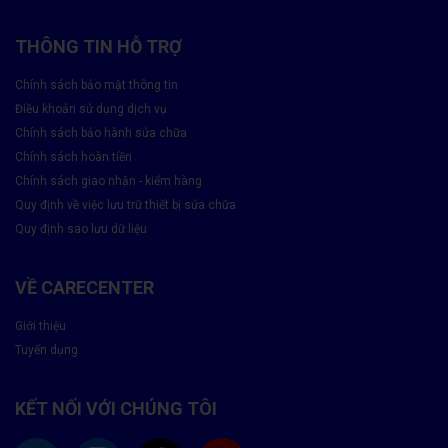
Tại Care Center
THÔNG TIN HỖ TRỢ
Quy trình thay rung iPhone 11 Pro Max tại Care Center được
thực hiện chuyên nghiệp, minh bạch:
Chính sách bảo mật thông tin
Điều khoản sử dụng dịch vụ
Tiếp nhận thiết bị
: Kiểm tra tình trạng cục rung và tư vấn
giải pháp phù hợp.
Chính sách bảo hành sửa chữa
Báo giá và xác nhận
: Khách hàng ký tên lên linh kiện để
Chính sách hoàn tiền
đảm bảo minh bạch.
Chính sách giao nhận - kiểm hàng
Thay thế linh kiện
: Sử dụng cục rung chính hãng, đảm
Quy định về việc lưu trữ thiết bị sửa chữa
bảo chất lượng.
Quy định sao lưu dữ liệu
Kiểm tra và bàn giao
: Khách hàng kiểm tra chức năng
rung, nhận phiếu bảo hành.
VỀ CARECENTER
Thời gian thay thế chỉ khoảng 60 phút, bạn có thể lấy máy ngay
trong ngày.
Giới thiệu
Tuyển dụng
Tại Sao Nên Chọn CareCenter.vn Để Thay cục rung
iPhone 11 Pro Max?
KẾT NỐI VỚI CHÚNG TÔI
Với kinh nghiệm lâu năm trong lĩnh vực sửa chữa điện thoại,