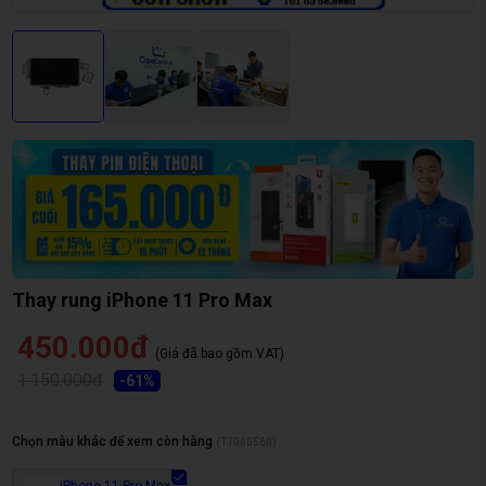
Thay rung iPhone 11 Pro Max
450.000đ
(Giá đã bao gồm VAT)
1.150.000đ
-
61
%
Chọn màu khác để xem còn hàng
(
TT000560
)
iPhone 11 Pro Max