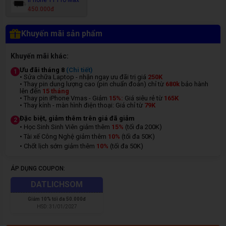
450.000đ
Khuyến mãi sản phẩm
Khuyến mãi khác:
Ưu đãi tháng 8
(Chi tiết)
1
• Sửa chữa Laptop - nhận ngay ưu đãi trị giá
250K
• Thay pin dung lượng cao (pin chuẩn đoán) chỉ từ
680k
bảo hành
lên đến
15 tháng
• Thay pin iPhone Vmas - Giảm
15%:
Giá siêu rẻ từ
165K
• Thay kính - màn hình điện thoại: Giá chỉ từ
7
9K
Đặc biệt, giảm thêm trên giá đã giảm
2
• Học Sinh Sinh Viên giảm thêm
15%
(tối đa 200K)
• Tài xế Công Nghệ giảm thêm
10%
(tối đa 50K)
• Chốt lịch sớm giảm thêm
10%
(tối đa 50K)
ÁP DỤNG COUPON:
DATLICHSOM
Giảm
10% tối đa 50.000đ
HSD:
31/01/2027