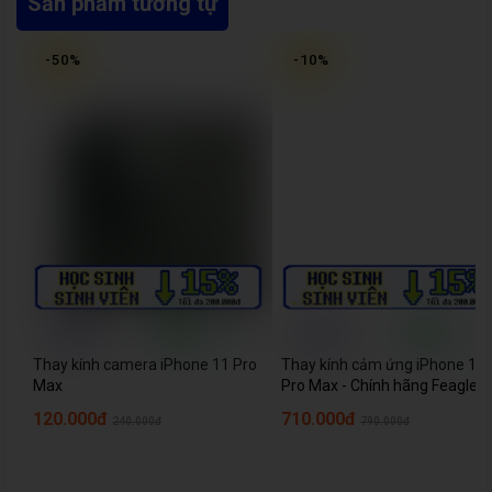
Sản phẩm tương tự
-
50
%
-
10
%
Thay kính camera iPhone 11 Pro
Thay kính cảm ứng iPhone 11
Max
Pro Max - Chính hãng Feaglet
120.000đ
710.000đ
240.000đ
790.000đ