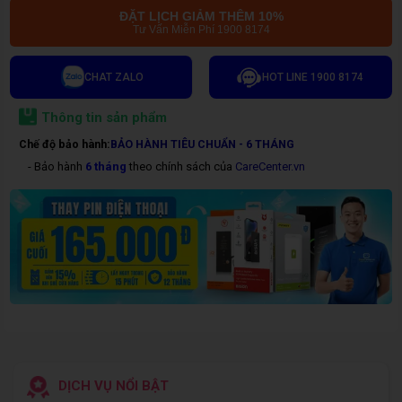
ĐẶT LỊCH GIẢM THÊM 10%
Tư Vấn Miễn Phí 1900 8174
CHAT ZALO
HOT LINE 1900 8174
Thông tin sản phẩm
Chế độ bảo hành:
BẢO HÀNH TIÊU CHUẨN - 6 THÁNG
- Bảo hành
6 tháng
theo chính sách của
CareCenter.vn
DỊCH VỤ NỔI BẬT