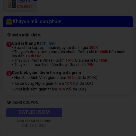
Oppo F3
370.000đ
Khuyến mãi sản phẩm
Khuyến mãi khác:
Ưu đãi tháng 8
(Chi tiết)
1
• Sửa chữa Laptop - nhận ngay ưu đãi trị giá
250K
• Thay pin dung lượng cao (pin chuẩn đoán) chỉ từ
680k
bảo hành
lên đến
15 tháng
• Thay pin iPhone Vmas - Giảm
15%:
Giá siêu rẻ từ
165K
• Thay kính - màn hình điện thoại: Giá chỉ từ
7
9K
Đặc biệt, giảm thêm trên giá đã giảm
2
• Học Sinh Sinh Viên giảm thêm
15%
(tối đa 200K)
• Tài xế Công Nghệ giảm thêm
10%
(tối đa 50K)
• Chốt lịch sớm giảm thêm
10%
(tối đa 50K)
ÁP DỤNG COUPON:
DATLICHSOM
Giảm
10% tối đa 50.000đ
HSD:
31/01/2027