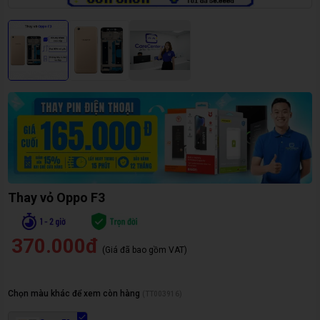
Thay vỏ Oppo F3
370.000đ
(Giá đã bao gồm VAT)
Chọn màu khác để xem còn hàng
(
TT003916
)