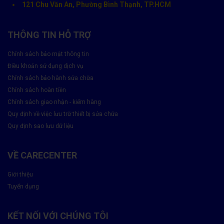
121 Chu Văn An, Phường Bình Thạnh, TP.HCM
THÔNG TIN HỖ TRỢ
Chính sách bảo mật thông tin
Điều khoản sử dụng dịch vụ
Chính sách bảo hành sửa chữa
Chính sách hoàn tiền
Quy trình thay vỏ Oppo tại CareCenter
Chính sách giao nhận - kiểm hàng
Quy định về việc lưu trữ thiết bị sửa chữa
Quy trình được thực hiện
chuẩn kỹ thuật – minh bạch – an
toàn tuyệt đối
:
Quy định sao lưu dữ liệu
Kiểm tra tình trạng vỏ & khung máy.
VỀ CARECENTER
Báo giá và xác nhận linh kiện thay thế.
Giới thiệu
Tháo vỏ cũ – lắp vỏ mới bằng dụng cụ chuyên dụng.
Tuyển dụng
Lắp ráp, kiểm tra camera, nút bấm, chống nước.
KẾT NỐI VỚI CHÚNG TÔI
Bàn giao máy – hướng dẫn bảo hành & vệ sinh.