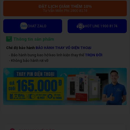
ĐẶT LỊCH GIẢM THÊM 10%
Tư Vấn Miễn Phí 1900 8174
CHAT ZALO
HOT LINE 1900 8174
Thông tin sản phẩm
Chế độ bảo hành:
BẢO HÀNH THAY VỎ ĐIỆN THOẠI
- Bảo hành bung keo hở keo linh kiện thay thế
TRỌN ĐỜI
- Không bảo hành rơi vỡ