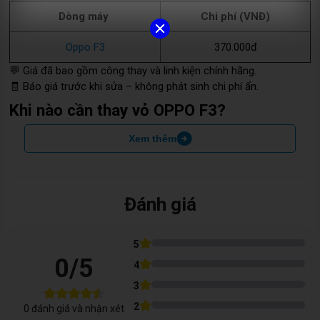
Dòng máy
Chi phí (VNĐ)
Oppo F3
370.000đ
💬 Giá đã bao gồm công thay và linh kiện chính hãng.
🧾 Báo giá trước khi sửa – không phát sinh chi phí ẩn.
Khi nào cần thay vỏ OPPO F3?
Xem thêm
Bạn nên thay vỏ OPPO F3 khi gặp các dấu hiệu sau:
Vỏ ngoài bị
trầy xước nhiều, nứt vỡ, bong sơn
Khung viền bị
móp, cong
, các khớp không còn khít
Đánh giá
Mặt lưng
hở keo
, dễ bám bụi hoặc vào nước
5
Máy cầm
lỏng tay
, không chắc chắn
0
/5
4
Ngoại hình xuống cấp,
giảm giá trị sử dụng
3
💡
Đừng để lớp vỏ cũ kỹ ảnh hưởng đến độ bền và thẩm mỹ
2
0
đánh giá và nhận xét
của máy.