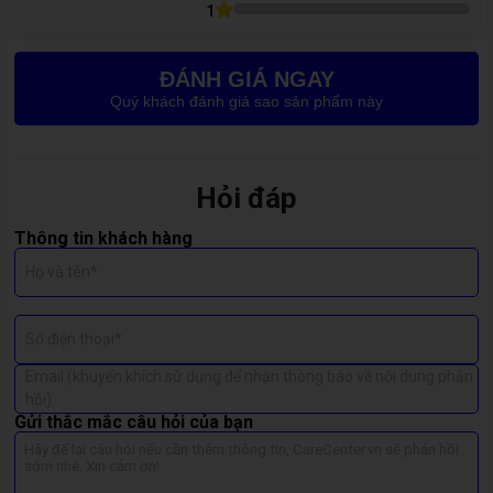
1
👉 Thay vỏ OPPO F3 tại
CareCenter
để làm mới điện thoại
nhanh chóng, tiết kiệm chi phí.
ĐÁNH GIÁ NGAY
Quý khách đánh giá sao sản phẩm này
Hỏi đáp
Thông tin khách hàng
Họ và tên*
Số điện thoại*
Email (khuyến khích sử dụng để nhận thông báo về nội dung phản
hồi)
Gửi thắc mắc câu hỏi của bạn