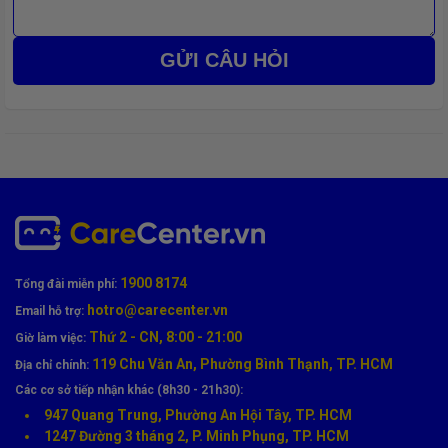
GỬI CÂU HỎI
Lợi ích khi thay vỏ OPPO Reno 12F tại
CareCenter
Care Center
cam kết mang đến dịch vụ thay vỏ chất lượng, an
tâm sử dụng lâu dài:
✨ Vỏ mới
chuẩn form, đúng màu
, lắp ráp vừa khít
⚙️ Không ảnh hưởng đến
camera, loa, mic, cảm ứng
🧩 Bảo vệ tốt linh kiện bên trong sau khi thay
🪶 Cảm giác cầm nắm chắc tay, thẩm mỹ như máy mới
1900 8174
Tổng đài miễn phí:
💸
Tiết kiệm chi phí
so với việc đổi máy khác
hotro@carecenter.vn
Email hỗ trợ:
Thứ 2 - CN, 8:00 - 21:00
Giờ làm việc:
119 Chu Văn An, Phường Bình Thạnh, TP. HCM
Địa chỉ chính:
Các cơ sở tiếp nhận khác (8h30 - 21h30):
947 Quang Trung, Phường An Hội Tây, TP. HCM
1247 Đường 3 tháng 2, P. Minh Phụng, TP. HCM