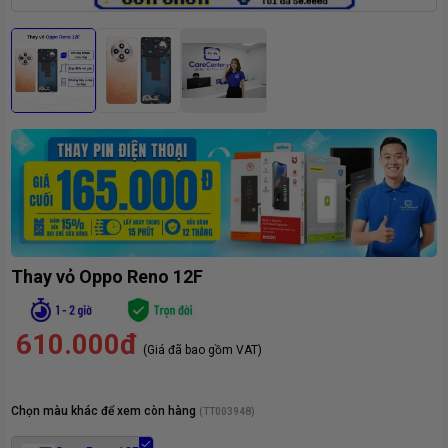
Thay vỏ Oppo Reno 12F
610.000đ
(Giá đã bao gồm VAT)
Chọn màu khác để xem còn hàng
(
TT003948
)