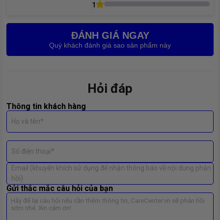
1
👉 Thay vỏ OPPO Reno 12F tại
CareCenter
để làm mới điện
thoại nhanh chóng, tiết kiệm chi phí.
ĐÁNH GIÁ NGAY
Quý khách đánh giá sao sản phẩm này
Hỏi đáp
Thông tin khách hàng
Họ và tên*
Số điện thoại*
Email (khuyến khích sử dụng để nhận thông báo về nội dung phản
hồi)
Gửi thắc mắc câu hỏi của bạn