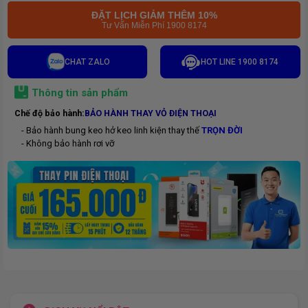
ĐẶT LỊCH GIẢM THÊM 10%
Tư Vấn Miễn Phí 1900 8174
CHAT ZALO
HOT LINE 1900 8174
Thông tin sản phẩm
Chế độ bảo hành:
BẢO HÀNH THAY VỎ ĐIỆN THOẠI
- Bảo hành bung keo hở keo linh kiện thay thế
TRỌN ĐỜI
- Không bảo hành rơi vỡ