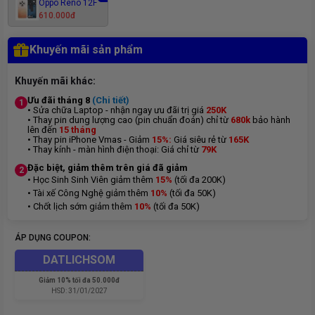
Oppo Reno 12F
610.000đ
Khuyến mãi sản phẩm
Khuyến mãi khác:
Ưu đãi tháng 8
(Chi tiết)
1
• Sửa chữa Laptop - nhận ngay ưu đãi trị giá
250K
• Thay pin dung lượng cao (pin chuẩn đoán) chỉ từ
680k
bảo hành
lên đến
15 tháng
• Thay pin iPhone Vmas - Giảm
15%:
Giá siêu rẻ từ
165K
• Thay kính - màn hình điện thoại: Giá chỉ từ
7
9K
Đặc biệt, giảm thêm trên giá đã giảm
2
• Học Sinh Sinh Viên giảm thêm
15%
(tối đa 200K)
• Tài xế Công Nghệ giảm thêm
10%
(tối đa 50K)
• Chốt lịch sớm giảm thêm
10%
(tối đa 50K)
ÁP DỤNG COUPON:
DATLICHSOM
Giảm
10% tối đa 50.000đ
HSD:
31/01/2027