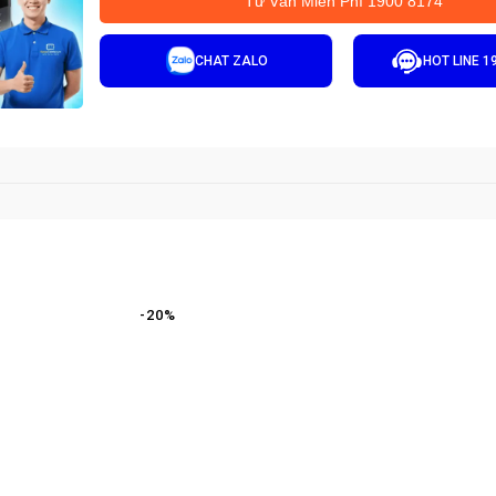
Tư Vấn Miễn Phí 1900 8174
CHAT ZALO
HOT LINE 1
-
20
%