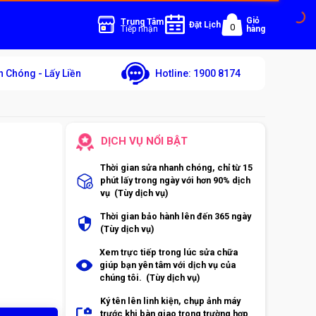
Giỏ
Trung Tâm
Đặt Lịch
0
Tiếp nhận
hàng
 Chóng - Lấy Liền
Hotline:
1900 8174
DỊCH VỤ NỔI BẬT
Thời gian sửa nhanh chóng, chỉ từ 15
phút lấy trong ngày với hơn 90% dịch
vụ (Tùy dịch vụ)
Thời gian bảo hành lên đến 365 ngày
(Tùy dịch vụ)
Xem trực tiếp trong lúc sửa chữa
giúp bạn yên tâm với dịch vụ của
chúng tôi. (Tùy dịch vụ)
Ký tên lên linh kiện, chụp ảnh máy
trước khi bàn giao trong trường hợp