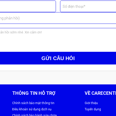
areCenter
Số điện thoại*
 trội
và
trải nghiệm hoàn hảo
sau khi thay vỏ:
ng phản hồi)
.
i
của máy.
 ứng hay camera.
 máy mới.
GỬI CÂU HỎI
oại mới.
THÔNG TIN HỖ TRỢ
VỀ CARECENT
Chính sách bảo mật thông tin
Giới thiệu
Điều khoản sử dụng dịch vụ
Tuyển dụng
Chính sách bảo hành sửa chữa