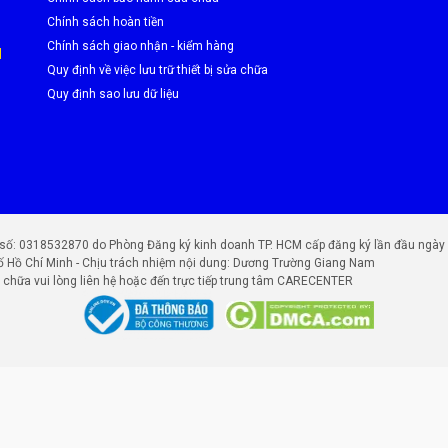
Chính sách hoàn tiền
Chính sách giao nhận - kiểm hàng
M
Quy định về việc lưu trữ thiết bị sửa chữa
Quy định sao lưu dữ liệu
0318532870 do Phòng Đăng ký kinh doanh TP. HCM cấp đăng ký lần đầu ngày 25
ố Hồ Chí Minh - Chịu trách nhiệm nội dung: Dương Trường Giang Nam
chữa vui lòng liên hệ hoặc đến trực tiếp trung tâm CARECENTER
 nhật mới nhất)