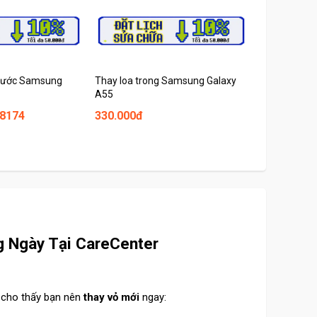
rước Samsung
Thay loa trong Samsung Galaxy
Thay vỏ Opp
A55
 8174
330.000đ
370.000đ
g Ngày Tại CareCenter
y cho thấy bạn nên
thay vỏ mới
ngay: