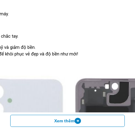
 máy.
chắc tay.
ỹ và giảm độ bền.
để khôi phục vẻ đẹp và độ bền như mới!
Xem thêm