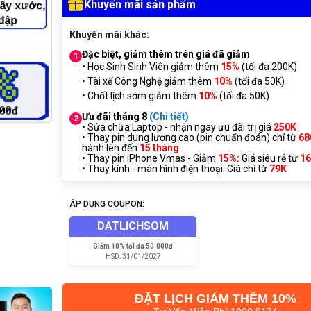
Khuyến mãi sản phẩm
Khuyến mãi khác:
Đặc biệt, giảm thêm trên giá đã giảm
1
• Học Sinh Sinh Viên giảm thêm
15%
(tối đa 200K)
• Tài xế Công Nghệ giảm thêm
10%
(tối đa 50K)
• Chốt lịch sớm giảm thêm
10%
(tối đa 50K)
Ưu đãi tháng 8
(Chi tiết)
2
• Sửa chữa Laptop - nhận ngay ưu đãi trị giá
250K
• Thay pin dung lượng cao (pin chuẩn đoán) chỉ từ
68
hành lên đến
15 tháng
• Thay pin iPhone Vmas - Giảm
15%:
Giá siêu rẻ từ
1
• Thay kính - màn hình điện thoại: Giá chỉ từ
7
9K
ÁP DỤNG COUPON:
DATLICHSOM
Giảm
10% tối đa 50.000đ
HSD:
31/01/2027
ĐẶT LỊCH GIẢM THÊM 10%