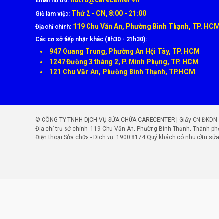
hotro@carecenter.vn
Email hỗ trợ:
Thứ 2 - CN, 8:00 - 21:00
Giờ làm việc:
119 Chu Văn An, Phường Bình Thạnh, TP. HC
Địa chỉ chính:
Các cơ sở tiếp nhận khác (8h30 - 21h30):
947 Quang Trung, Phường An Hội Tây, TP. HCM
1247 Đường 3 tháng 2, P. Minh Phụng, TP. HCM
121 Chu Văn An, Phường Bình Thạnh, TP.HCM
© CÔNG TY TNHH DỊCH VỤ SỬA CHỮA CARECENTER | Giấy CN ĐKDN số: 
Địa chỉ trụ sở chính: 119 Chu Văn An, Phường Bình Thạnh, Thành ph
Điện thoại Sửa chữa - Dịch vụ:
1900 8174
Quý khách có nhu cầu sửa 
Bảng giá thay vỏ Samsung tại CareCenter (Cập
Dòng máy
Samsung Galaxy A55
💬 Giá đã bao gồm công thay và linh kiện chính hãng.
🧾 Báo giá trước khi sửa – không phát sinh chi phí ẩn.