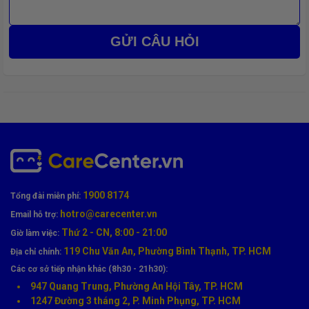
mới.
💸
Tiết kiệm hơn 80% chi phí
so với mua điện thoại mới.
GỬI CÂU HỎI
1900 8174
Tổng đài miễn phí:
hotro@carecenter.vn
Email hỗ trợ:
Thứ 2 - CN, 8:00 - 21:00
Giờ làm việc:
119 Chu Văn An, Phường Bình Thạnh, TP. HCM
Địa chỉ chính:
Bảng giá thay vỏ Samsung tại CareCenter (Cập nhật
Các cơ sở tiếp nhận khác (8h30 - 21h30):
mới nhất)
947 Quang Trung, Phường An Hội Tây, TP. HCM
1247 Đường 3 tháng 2, P. Minh Phụng, TP. HCM
Dòng máy
Chi phí (VNĐ)