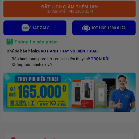
ĐẶT LỊCH GIẢM THÊM 10%
Tư Vấn Miễn Phí 1900 8174
CHAT ZALO
HOT LINE 1900 8174
Thông tin sản phẩm
Chế độ bảo hành:
BẢO HÀNH THAY VỎ ĐIỆN THOẠI
- Bảo hành bung keo hở keo linh kiện thay thế
TRỌN ĐỜI
- Không bảo hành rơi vỡ