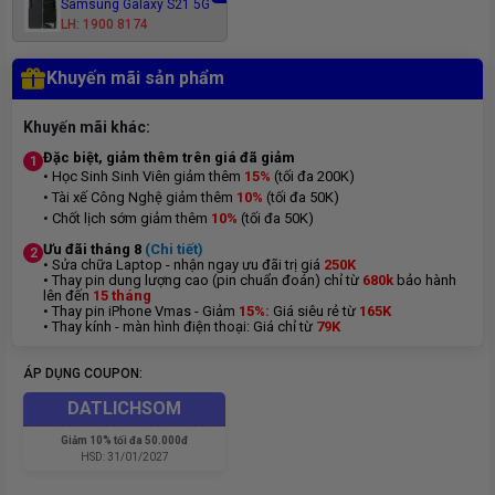
Samsung Galaxy S21 5G
LH: 1900 8174
Khuyến mãi sản phẩm
Khuyến mãi khác:
Đặc biệt, giảm thêm trên giá đã giảm
1
• Học Sinh Sinh Viên giảm thêm
15%
(tối đa 200K)
• Tài xế Công Nghệ giảm thêm
10%
(tối đa 50K)
• Chốt lịch sớm giảm thêm
10%
(tối đa 50K)
Ưu đãi tháng 8
(Chi tiết)
2
• Sửa chữa Laptop - nhận ngay ưu đãi trị giá
250K
• Thay pin dung lượng cao (pin chuẩn đoán) chỉ từ
680k
bảo hành
lên đến
15 tháng
• Thay pin iPhone Vmas - Giảm
15%:
Giá siêu rẻ từ
165K
• Thay kính - màn hình điện thoại: Giá chỉ từ
7
9K
ÁP DỤNG COUPON:
DATLICHSOM
Giảm
10% tối đa 50.000đ
HSD:
31/01/2027