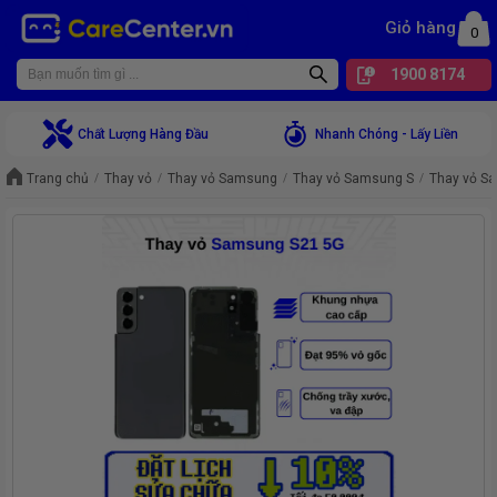
Giỏ hàng
0
1900 8174
Chất Lượng Hàng Đầu
Nhanh Chóng - Lấy Liền
Trang chủ
Thay vỏ
Thay vỏ Samsung
Thay vỏ Samsung S
Thay vỏ S