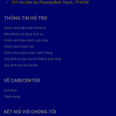
121 Chu Văn An, Phường Bình Thạnh, TP.HCM
Samsung Galaxy S21 5G
Liên hệ 1900 8174
THÔNG TIN HỖ TRỢ
💬 Giá đã bao gồm công thay và linh kiện chính hãng.
🧾 Báo giá trước khi sửa – không phát sinh chi phí ẩn.
Chính sách bảo mật thông tin
Quy trình thay vỏ Samsung tại CareCenter
Điều khoản sử dụng dịch vụ
Chính sách bảo hành sửa chữa
Quy trình được thực hiện
chuẩn kỹ thuật – minh bạch – an
Chính sách hoàn tiền
toàn tuyệt đối
:
Chính sách giao nhận - kiểm hàng
Kiểm tra tình trạng vỏ & khung máy.
Quy định về việc lưu trữ thiết bị sửa chữa
Quy định sao lưu dữ liệu
Báo giá và xác nhận linh kiện thay thế.
Tháo vỏ cũ – lắp vỏ mới bằng dụng cụ chuyên dụng.
VỀ CARECENTER
Lắp ráp, kiểm tra camera, nút bấm, chống nước.
Giới thiệu
Bàn giao máy – hướng dẫn bảo hành & vệ sinh.
Tuyển dụng
⏱ Thời gian thay:
2 – 3 giờ
📦 Bảo hành:
lâu dài
, đổi mới nếu có lỗi kỹ thuật.
KẾT NỐI VỚI CHÚNG TÔI