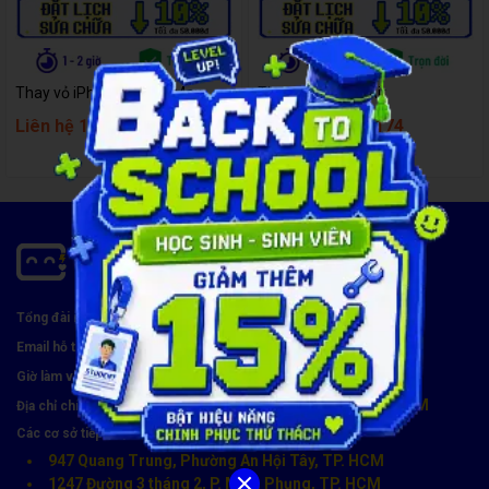
Thay vỏ iPhone 17 Pro Max
Thay vỏ iPhone Air
Liên hệ 1900 8174
Liên hệ 1900 8174
1900 8174
Tổng đài miễn phí:
hotro@carecenter.vn
Email hỗ trợ:
Thứ 2 - CN, 8:00 - 21:00
Giờ làm việc:
119 Chu Văn An, Phường Bình Thạnh, TP. HCM
Địa chỉ chính:
Các cơ sở tiếp nhận khác (8h30 - 21h30):
947 Quang Trung, Phường An Hội Tây, TP. HCM
1247 Đường 3 tháng 2, P. Minh Phụng, TP. HCM