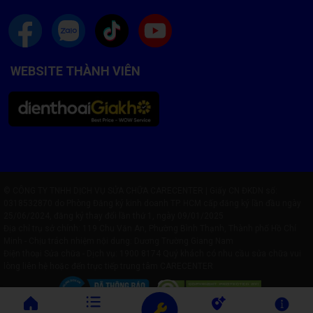
WEBSITE THÀNH VIÊN
© CÔNG TY TNHH DỊCH VỤ SỬA CHỮA CARECENTER | Giấy CN ĐKDN số:
0318532870 do Phòng Đăng ký kinh doanh TP. HCM cấp đăng ký lần đầu ngày
25/06/2024, đăng ký thay đổi lần thứ 1, ngày 09/01/2025
Địa chỉ trụ sở chính: 119 Chu Văn An, Phường Bình Thạnh, Thành phố Hồ Chí
Minh - Chịu trách nhiệm nội dung: Dương Trường Giang Nam
Điện thoại Sửa chữa - Dịch vụ:
1900 8174
Quý khách có nhu cầu sửa chữa vui
lòng liên hệ hoặc đến trực tiếp trung tâm CARECENTER