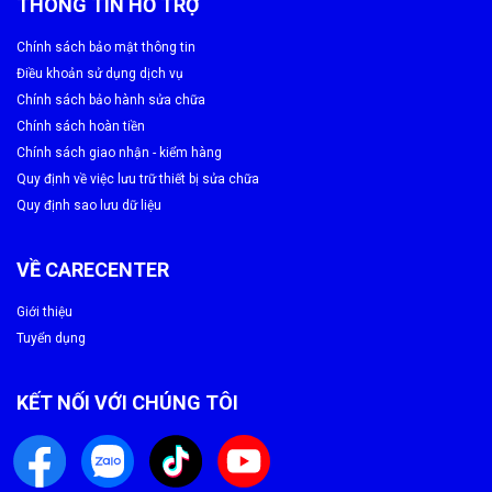
THÔNG TIN HỖ TRỢ
Quy trình ép cổ cáp màn hình Samsung S8 Plus tại
Chính sách bảo mật thông tin
Care Center
Điều khoản sử dụng dịch vụ
Chính sách bảo hành sửa chữa
Kiểm tra lỗi hoàn toàn miễn phí
Chính sách hoàn tiền
Chính sách giao nhận - kiểm hàng
Xác định tình trạng cổ cáp
Quy định về việc lưu trữ thiết bị sửa chữa
Vệ sinh – chuẩn bị máy ép
Quy định sao lưu dữ liệu
Ép cổ cáp bằng thiết bị chuyên dụng
VỀ CARECENTER
Test hiển thị và cảm ứng
Giới thiệu
Bàn giao + hướng dẫn kiểm tra
Tuyển dụng
👉
Care Center cam kết minh bạch 100% — chỉ sửa khi
khách đồng ý.
KẾT NỐI VỚI CHÚNG TÔI