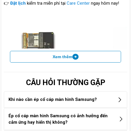
👉
Đặt lịch
kiểm tra miễn phí tại
Care Center
ngay hôm nay!
Xem thêm
CÂU HỎI THƯỜNG GẶP
Khi nào cần ép cổ cáp màn hình Samsung?
Bạn cần ép cổ cáp màn hình Samsung khi gặp các tình
Ép cổ cáp màn hình Samsung có ảnh hưởng đến
trạng như: màn hình bị sọc, nhòe, lúc hiển thị lúc không,
cảm ứng hay hiển thị không?
cảm ứng chập chờn hoặc phải bẻ gập máy mới lên hình.