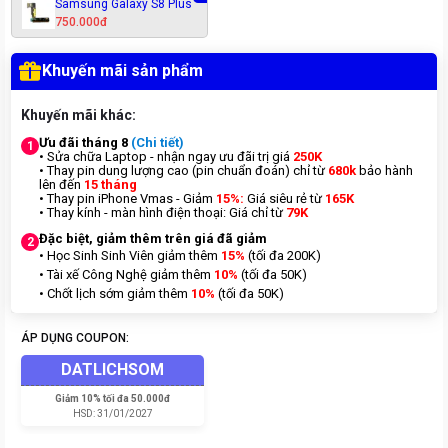
Samsung Galaxy S8 Plus
750.000đ
Khuyến mãi sản phẩm
Khuyến mãi khác:
Ưu đãi tháng 8
(Chi tiết)
1
• Sửa chữa Laptop - nhận ngay ưu đãi trị giá
250K
• Thay pin dung lượng cao (pin chuẩn đoán) chỉ từ
680k
bảo hành
lên đến
15 tháng
• Thay pin iPhone Vmas - Giảm
15%:
Giá siêu rẻ từ
165K
• Thay kính - màn hình điện thoại: Giá chỉ từ
7
9K
Đặc biệt, giảm thêm trên giá đã giảm
2
• Học Sinh Sinh Viên giảm thêm
15%
(tối đa 200K)
• Tài xế Công Nghệ giảm thêm
10%
(tối đa 50K)
• Chốt lịch sớm giảm thêm
10%
(tối đa 50K)
ÁP DỤNG COUPON:
DATLICHSOM
Giảm
10% tối đa 50.000đ
HSD:
31/01/2027