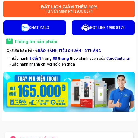
ĐẶT LỊCH GIẢM THÊM 10%
Tư Vấn Miễn Phí 1900 8174
CHAT ZALO
HOT LINE 1900 8174
Thông tin sản phẩm
Chế độ bảo hành:
BẢO HÀNH TIÊU CHUẨN - 3 THÁNG
- Bảo hành
1 đổi 1
trong
03 tháng
theo chính sách của
CareCenter.vn
- Bảo hành nhanh chỉ với số điện thoại