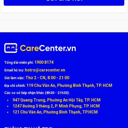
✔ Tiết kiệm chi phí so với thay màn hình
✔ Giữ nguyên màn hình zin Samsung S8 Plus
✔ Thời gian sửa nhanh – lấy ngay
✔ Máy ép chuyên dụng – chuẩn xác
1900 8174
Tổng đài miễn phí:
hotro@carecenter.vn
Email hỗ trợ:
Thứ 2 - CN, 8:00 - 21:00
Giờ làm việc:
119 Chu Văn An, Phường Bình Thạnh, TP. HCM
Địa chỉ chính:
Các cơ sở tiếp nhận khác (8h30 - 21h30):
947 Quang Trung, Phường An Hội Tây, TP. HCM
1247 Đường 3 tháng 2, P. Minh Phụng, TP. HCM
121 Chu Văn An, Phường Bình Thạnh, TP.HCM