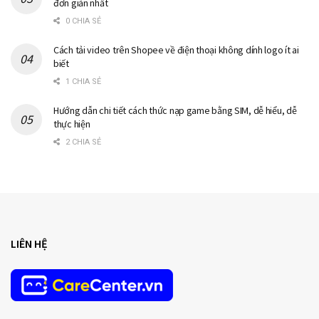
đơn giản nhất
0 CHIA SẺ
Cách tải video trên Shopee về điện thoại không dính logo ít ai
biết
1 CHIA SẺ
Hướng dẫn chi tiết cách thức nạp game bằng SIM, dễ hiểu, dễ
thực hiện
2 CHIA SẺ
LIÊN HỆ