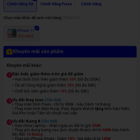
Chính Hãng GX
Chính Hãng Pisen
Chính Hãng
Chọn màu khác để xem còn hàng
(
TT000191
)
iPhone 11
750.000đ
Khuyến mãi sản phẩm
Khuyến mãi khác:
Đặc biệt, giảm thêm trên giá đã giảm
1
• Học Sinh Sinh Viên giảm thêm
15%
(tối đa 200K)
• Tài xế Công Nghệ giảm thêm
10%
(tối đa 50K)
• Chốt lịch sớm giảm thêm
10%
(tối đa 50K)
Ưu đãi thay màn
(Chi tiết)
2
• Thay màn hình Pisen - chỉ từ 990k - bảo hành 14 tháng
• Thay màn hình điện thoại, iPad, Apple Watch
tặng
Nón bảo hiểm
Giá Kho hoặc Tấm lót chuột cao cấp
Ưu đãi tháng 8
(Chi tiết)
3
• Sửa chữa Laptop - nhận ngay ưu đãi trị giá
250K
• Thay pin dung lượng cao (pin chuẩn đoán) chỉ từ
680k
bảo hành
lên đến
15 tháng
• Thay pin iPhone Vmas - Giảm
15%:
Giá siêu rẻ từ
165K