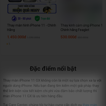
Thay màn hình iPhone 11 - Chính
Thay kính cảm ứng iPhone 11 
Hãng
Chính hãng Feaglet
1.450.000đ
530.000đ
1.590.000đ
650.000đ
★
5
Đặc điểm nổi bật
Thay màn iPhone 11 GX không còn là một sự lựa chọn xa lạ với
người dùng iPhone. Nếu bạn đang tìm kiếm một giải pháp thay
thế linh kiện vừa tiết kiệm chi phí vừa đảm bảo chất lượng thì
màn iPhone 11 GX là ưu tiên hàng đầu.
Tại Care Center, chúng tôi tự hào cung cấp dịch vụ
thay màn