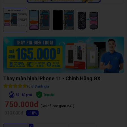
Thay màn hình iPhone 11 - Chính Hãng GX
(
5
)
3
Đánh giá
750.000đ
(Giá đã bao gồm VAT)
910.000đ
-
18
%