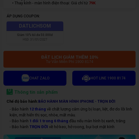
• Thay kính - màn hình điện thoại: Giá chỉ từ
7
9K
ÁP DỤNG COUPON:
DATLICHSOM
Giảm
10% tối đa 50.000đ
HSD:
31/01/2027
ĐẶT LỊCH GIẢM THÊM 10%
Tư Vấn Miễn Phí 1900 8174
CHAT ZALO
HOT LINE 1900 8174
Thông tin sản phẩm
Chế độ bảo hành:
BẢO HÀNH MÀN HÌNH IPHONE - TRỌN ĐỜI
- Bảo hành
12
tháng
về chất lượng cảm ứng bị loạn, liệt, đơ do lỗi linh
kiện, mất hiển thị sọc, nhòe, mất màu.
- Bảo hành
1 đổi 1 trong 6 tháng
đầu nếu màn hình bị xanh, trắng
- Bảo hành
TRỌN ĐỜI
về hở keo, hở roong, bụi bọt mặt kính