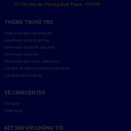
121 Chu Văn An, Phường Bình Thạnh, TP.HCM
📞 Hotline liên hệ
THÔNG TIN HỖ TRỢ
Chính sách bảo mật thông tin
Điều khoản sử dụng dịch vụ
Tại sao nên thay màn hình iPhone 11 GX?
Chính sách bảo hành sửa chữa
Chính sách hoàn tiền
Chính sách giao nhận - kiểm hàng
Quy định về việc lưu trữ thiết bị sửa chữa
Quy định sao lưu dữ liệu
VỀ CARECENTER
Giới thiệu
Tuyển dụng
KẾT NỐI VỚI CHÚNG TÔI