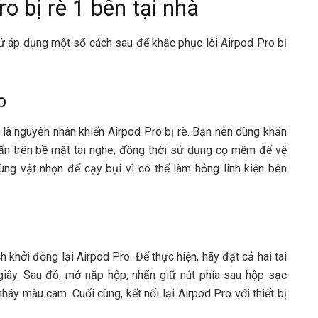
o bị rè 1 bên tại nhà
hử áp dụng một số cách sau để khắc phục lỗi Airpod Pro bị
o
ể là nguyên nhân khiến Airpod Pro bị rè. Bạn nên dùng khăn
n trên bề mặt tai nghe, đồng thời sử dụng cọ mềm để vệ
ùng vật nhọn để cạy bụi vì có thể làm hỏng linh kiện bên
h khởi động lại Airpod Pro. Để thực hiện, hãy đặt cả hai tai
iây. Sau đó, mở nắp hộp, nhấn giữ nút phía sau hộp sạc
áy màu cam. Cuối cùng, kết nối lại Airpod Pro với thiết bị