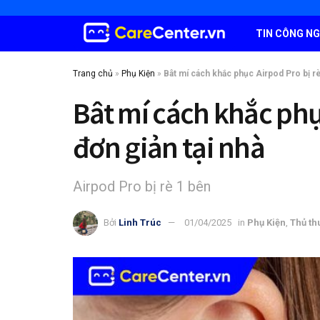
TIN CÔNG N
Trang chủ
»
Phụ Kiện
»
Bât mí cách khắc phục Airpod Pro bị rè
Bât mí cách khắc phụ
đơn giản tại nhà
Airpod Pro bị rè 1 bên
Bởi
Linh Trúc
01/04/2025
in
Phụ Kiện
,
Thủ th