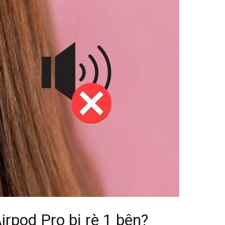
rpod Pro bị rè 1 bên?