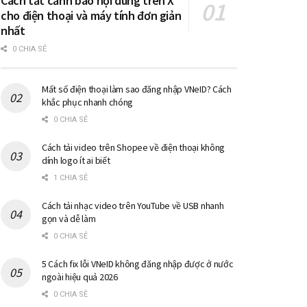
Cách tắt cảnh báo nội dung trên X
cho điện thoại và máy tính đơn giản
nhất
0 CHIA SẺ
Mất số điện thoại làm sao đăng nhập VNeID? Cách
khắc phục nhanh chóng
0 CHIA SẺ
Cách tải video trên Shopee về điện thoại không
dính logo ít ai biết
1 CHIA SẺ
Cách tải nhạc video trên YouTube về USB nhanh
gọn và dễ làm
0 CHIA SẺ
5 Cách fix lỗi VNeID không đăng nhập được ở nước
ngoài hiệu quả 2026
0 CHIA SẺ