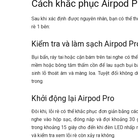
Cách khắc phục Airpod Pr
Sau khi xác định được nguyên nhân, bạn có thể t
rè 1 bên:
Kiểm tra và làm sạch Airpod Pr
Bụi bẩn, ráy tai hoặc cặn bám trên tai nghe có th
mềm hoặc bông tăm thấm cồn để lau sạch bụi bẩ
sinh lỗ thoát âm và màng loa. Tuyệt đối không d
trong.
Khởi động lại Airpod Pro
Đôi khi, lỗi rè có thể khắc phục đơn giản bằng các
nghe vào hộp sạc, đóng nắp và đợi khoảng 30 g
trong khoảng 15 giây cho đến khi đèn LED nhấp nh
và kiểm tra xem lỗi rè còn xảy ra không.