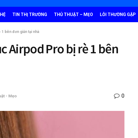
GHỆ
TIN THỊ TRƯỜNG
THỦ THUẬT – MẸO
LỖI THƯỜNG GẶP
 1 bên đơn giản tại nhà
c Airpod Pro bị rè 1 bên
0
uật - Mẹo