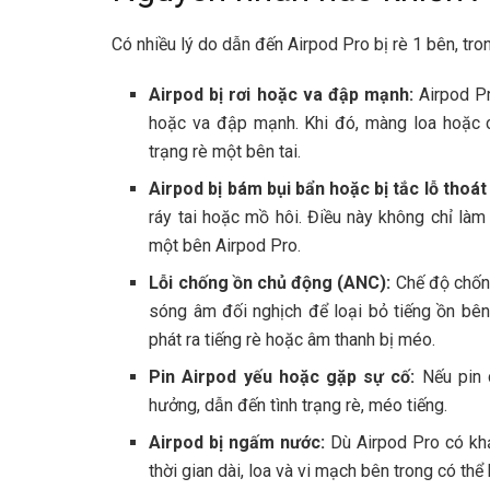
Có nhiều lý do dẫn đến Airpod Pro bị rè 1 bên, tro
Airpod bị rơi hoặc va đập mạnh:
Airpod Pr
hoặc va đập mạnh. Khi đó, màng loa hoặc cá
trạng rè một bên tai.
Airpod bị bám bụi bẩn hoặc bị tắc lỗ thoát
ráy tai hoặc mồ hôi. Điều này không chỉ là
một bên Airpod Pro.
Lỗi chống ồn chủ động (ANC):
Chế độ chống
sóng âm đối nghịch để loại bỏ tiếng ồn bên n
phát ra tiếng rè hoặc âm thanh bị méo.
Pin Airpod yếu hoặc gặp sự cố:
Nếu pin c
hưởng, dẫn đến tình trạng rè, méo tiếng.
Airpod bị ngấm nước:
Dù Airpod Pro có khả
thời gian dài, loa và vi mạch bên trong có thể