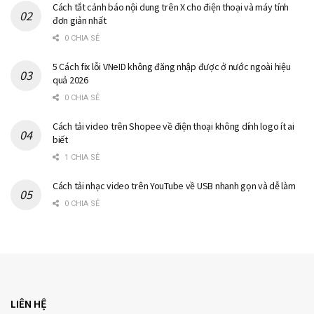
Cách tắt cảnh báo nội dung trên X cho điện thoại và máy tính
đơn giản nhất
0 CHIA SẺ
5 Cách fix lỗi VNeID không đăng nhập được ở nước ngoài hiệu
quả 2026
0 CHIA SẺ
Cách tải video trên Shopee về điện thoại không dính logo ít ai
biết
1 CHIA SẺ
Cách tải nhạc video trên YouTube về USB nhanh gọn và dễ làm
0 CHIA SẺ
LIÊN HỆ