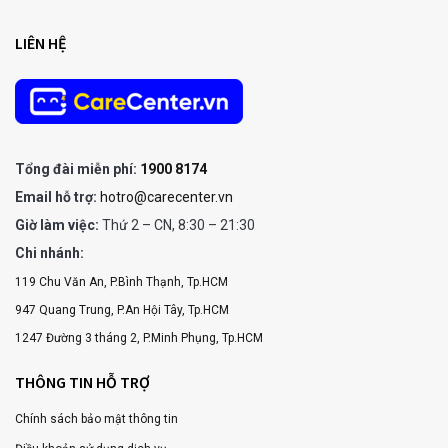
LIÊN HỆ
Tổng đài miễn phí:
1900 8174
Email hỗ trợ:
hotro@carecenter.vn
Giờ làm việc:
Thứ 2 – CN, 8:30 – 21:30
Chi nhánh:
119 Chu Văn An, P.Bình Thạnh, Tp.HCM
947 Quang Trung, P.An Hội Tây, Tp.HCM
1247 Đường 3 tháng 2, P.Minh Phụng, Tp.HCM
THÔNG TIN HỖ TRỢ
Chính sách bảo mật thông tin