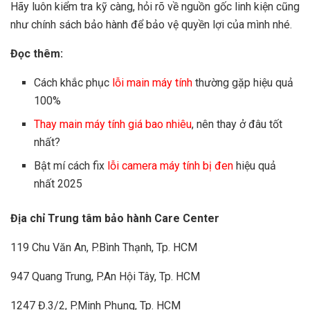
Hãy luôn kiểm tra kỹ càng, hỏi rõ về nguồn gốc linh kiện cũng
như chính sách bảo hành để bảo vệ quyền lợi của mình nhé.
Đọc thêm:
Cách khắc phục
lỗi main máy tính
thường gặp hiệu quả
100%
Thay main máy tính giá bao nhiêu
, nên thay ở đâu tốt
nhất?
Bật mí cách fix
lỗi camera máy tính bị đen
hiệu quả
nhất 2025
Địa chỉ Trung tâm bảo hành Care Center
119 Chu Văn An, P.Bình Thạnh, Tp. HCM
947 Quang Trung, P.An Hội Tây, Tp. HCM
1247 Đ.3/2, P.Minh Phụng, Tp. HCM