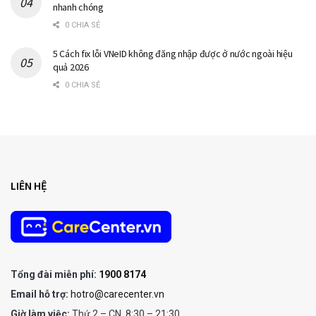
nhanh chóng
0 CHIA SẺ
5 Cách fix lỗi VNeID không đăng nhập được ở nước ngoài hiệu
quả 2026
0 CHIA SẺ
LIÊN HỆ
Tổng đài miễn phí:
1900 8174
Email hỗ trợ:
hotro@carecenter.vn
Giờ làm việc:
Thứ 2 – CN, 8:30 – 21:30