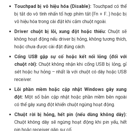
Touchpad bị vô hiệu hóa (Disable):
Touchpad có thể
bị tắt do vô tình nhấn tổ hợp phím tắt (Fn + F…) hoặc bị
vô hiệu hóa trong cài đặt khi cắm chuột ngoài.
Driver chuột bị lỗi, xung đột hoặc thiếu:
Chuột sẽ
không hoạt động nếu driver bị hỏng, không tương thích,
hoặc chưa được cài đặt đúng cách.
Cổng USB gặp sự cố hoặc kết nối lỏng (đối với
chuột rời):
Chuột không nhận khi cổng USB bị lỏng, gỉ
sét hoặc hư hỏng – nhất là với chuột có dây hoặc USB
receiver.
Lỗi phần mềm hoặc cập nhật Windows gây xung
đột:
Một số bản cập nhật hoặc phần mềm bên ngoài
có thể gây xung đột khiến chuột ngừng hoạt động.
Chuột rời bị hỏng, hết pin (nếu dùng không dây):
Chuột không dây sẽ ngừng hoạt động khi pin yếu, hết
pin hoặc receiver gặp sự cố.