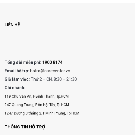
LIÊN HỆ
Tổng đài miễn phí:
1900 8174
Email hỗ trợ:
hotro@carecenter.vn
Giờ làm việc:
Thứ 2 – CN, 8:30 – 21:30
Chi nhánh:
119 Chu Văn An, P.Bình Thạnh, Tp.HCM
947 Quang Trung, P.An Hội Tây, Tp.HCM
1247 Đường 3 tháng 2, P.Minh Phụng, Tp.HCM
THÔNG TIN HỖ TRỢ