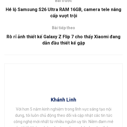
Bài trước
Hé lộ Samsung S26 Ultra RAM 16GB, camera tele nâng
cấp vượt trội
Bài tiếp theo
Rò rỉ ảnh thiết kế Galaxy Z Flip 7 cho thấy Xiaomi đang
dẫn đầu thiết kế gập
Khánh Linh
Với hơn 5 năm kinh nghiệm trong lĩnh vực sáng tạo nội
dung, tôi luôn chủ động theo dõi và cập nhật các tin tức
công nghệ mới nhất từ nhiều nguồn uy tín. Niềm đam mê