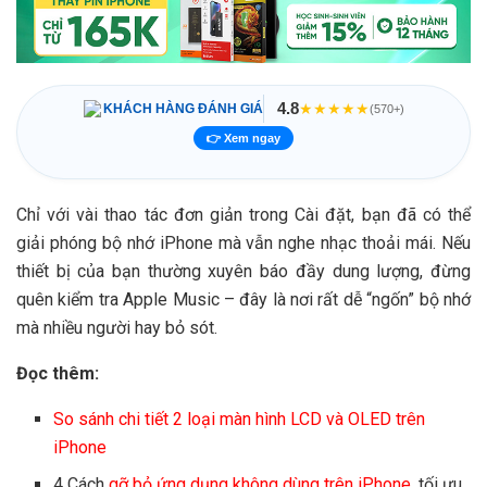
4.8
★★★★★
KHÁCH HÀNG ĐÁNH GIÁ
(570+)
👉 Xem ngay
Chỉ với vài thao tác đơn giản trong Cài đặt, bạn đã có thể
giải phóng bộ nhớ iPhone mà vẫn nghe nhạc thoải mái. Nếu
thiết bị của bạn thường xuyên báo đầy dung lượng, đừng
quên kiểm tra Apple Music – đây là nơi rất dễ “ngốn” bộ nhớ
mà nhiều người hay bỏ sót.
Đọc thêm:
So sánh chi tiết 2 loại màn hình LCD và OLED trên
iPhone
4 Cách
gỡ bỏ ứng dụng không dùng trên iPhone
, tối ưu