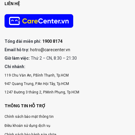
LIÊN HỆ
Tổng đài miễn phí:
1900 8174
Email hỗ trợ:
hotro@carecenter.vn
Giờ làm việc:
Thứ 2 – CN, 8:30 – 21:30
Chi nhánh:
119 Chu Văn An, P.Bình Thạnh, Tp.HCM
947 Quang Trung, P.An Hội Tây, Tp.HCM
1247 Đường 3 tháng 2, P.Minh Phụng, Tp.HCM
THÔNG TIN HỖ TRỢ
Chính sách bảo mật thông tin
Điều khoản sử dụng dịch vụ
Chính sách bảo hành sửa chữa