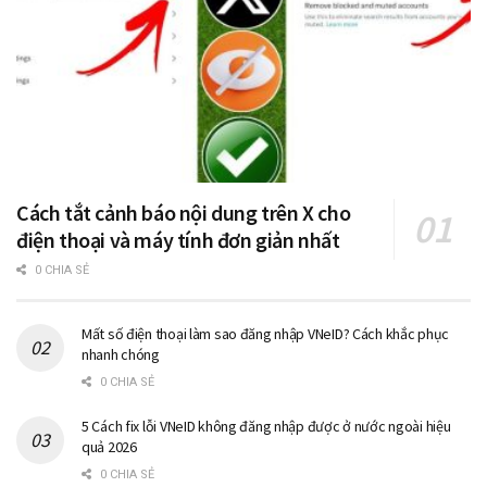
Cách tắt cảnh báo nội dung trên X cho
điện thoại và máy tính đơn giản nhất
0 CHIA SẺ
Mất số điện thoại làm sao đăng nhập VNeID? Cách khắc phục
nhanh chóng
0 CHIA SẺ
5 Cách fix lỗi VNeID không đăng nhập được ở nước ngoài hiệu
quả 2026
0 CHIA SẺ