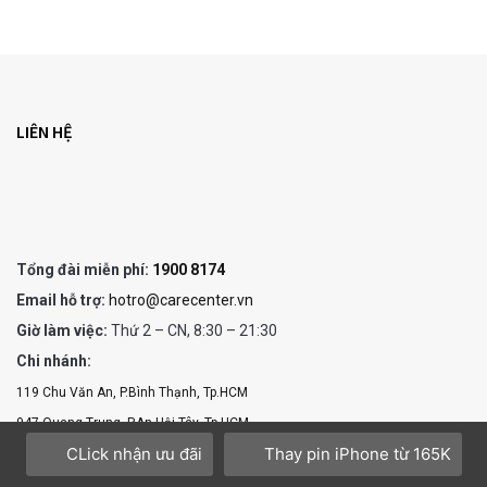
LIÊN HỆ
Tổng đài miễn phí:
1900 8174
Email hỗ trợ:
hotro@carecenter.vn
Giờ làm việc:
Thứ 2 – CN, 8:30 – 21:30
Chi nhánh:
119 Chu Văn An, P.Bình Thạnh, Tp.HCM
947 Quang Trung, P.An Hội Tây, Tp.HCM
CLick nhận ưu đãi
Thay pin iPhone từ 165K
1247 Đường 3 tháng 2, P.Minh Phụng, Tp.HCM