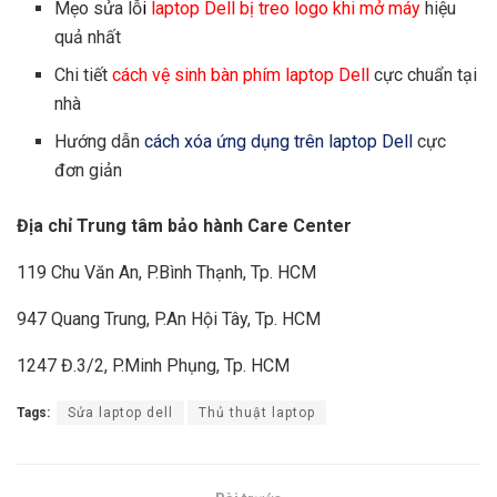
Mẹo sửa lỗ
i
laptop Dell bị treo logo khi mở máy
hiệu
quả nhất
Chi tiết
cách vệ sinh bàn phím laptop Dell
cực chuẩn tại
nhà
Hướng dẫn
cách xóa ứng dụng trên laptop Dell
cực
đơn giản
Địa chỉ Trung tâm bảo hành Care Center
119 Chu Văn An, P.Bình Thạnh, Tp. HCM
947 Quang Trung, P.An Hội Tây, Tp. HCM
1247 Đ.3/2, P.Minh Phụng, Tp. HCM
Tags:
Sửa laptop dell
Thủ thuật laptop