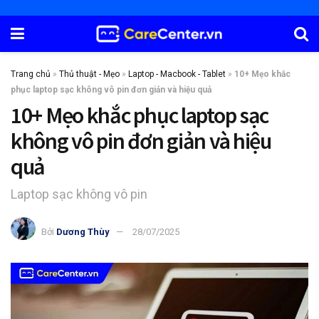
Trang chủ
»
Thủ thuật - Mẹo
»
Laptop - Macbook - Tablet
»
10+ Mẹo khắc
phục laptop sạc không vô pin đơn giản và hiệu quả
10+ Mẹo khắc phục laptop sạc
không vô pin đơn giản và hiệu
quả
Laptop sạc không vô pin
Bởi
Dương Thùy
28/07/2025