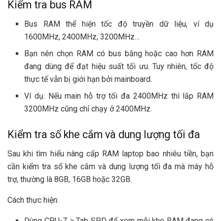
Kiểm tra bus RAM
Bus RAM thể hiện tốc độ truyền dữ liệu, ví dụ
1600MHz, 2400MHz, 3200MHz…
Bạn nên chọn RAM có bus bằng hoặc cao hơn RAM
đang dùng để đạt hiệu suất tối ưu. Tuy nhiên, tốc độ
thực tế vẫn bị giới hạn bởi mainboard.
Ví dụ: Nếu main hỗ trợ tối đa 2400MHz thì lắp RAM
3200MHz cũng chỉ chạy ở 2400MHz.
Kiểm tra số khe cắm và dung lượng tối đa
Sau khi tìm hiểu nâng cấp RAM laptop bao nhiêu tiền, bạn
cần kiểm tra số khe cắm và dung lượng tối đa mà máy hỗ
trợ, thường là 8GB, 16GB hoặc 32GB.
Cách thực hiện:
Dùng CPU-Z > Tab SPD để xem mỗi khe RAM đang có