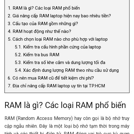
1.
RAM là gì? Các loại RAM phổ biến
2.
Giá nâng cấp RAM laptop hiện nay bao nhiêu tiền?
3.
Cấu tạo của RAM gồm những gì?
4.
RAM hoạt động như thế nào?
5.
Cách chọn loại RAM nào cho phù hợp với laptop
5.1.
Kiểm tra cấu hình phần cứng của laptop
5.2.
Kiểm tra bus RAM
5.3.
Kiểm tra số khe cắm và dung lượng tối đa
5.4.
Xác định dung lượng RAM theo nhu cầu sử dụng
6.
Có nên mua RAM cũ để tiết kiệm chi phí?
7.
Địa chỉ nâng cấp RAM laptop uy tín tại TP.HCM
RAM là gì? Các loại RAM phổ biến
RAM (Random Access Memory) hay còn gọi là bộ nhớ truy
cập ngẫu nhiên. Đây là một loại bộ nhớ tạm thời trong máy
tính và các thiết bị điện tử. RAM đóng vai trò cực kỳ quan