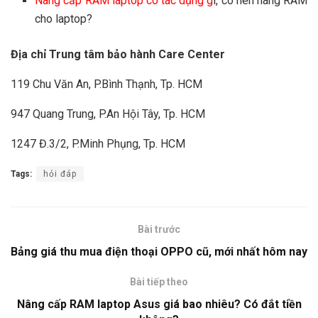
Nâng cấp RAM laptop có tác dụng g
ì, có nên nâng RAM
cho laptop?
Địa chỉ Trung tâm bảo hành Care Center
119 Chu Văn An, P.Bình Thạnh, Tp. HCM
947 Quang Trung, P.An Hội Tây, Tp. HCM
1247 Đ.3/2, P.Minh Phụng, Tp. HCM
Tags:
hỏi đáp
Bài trước
Bảng giá thu mua điện thoại OPPO cũ, mới nhất hôm nay
Bài tiếp theo
Nâng cấp RAM laptop Asus giá bao nhiêu? Có đắt tiền