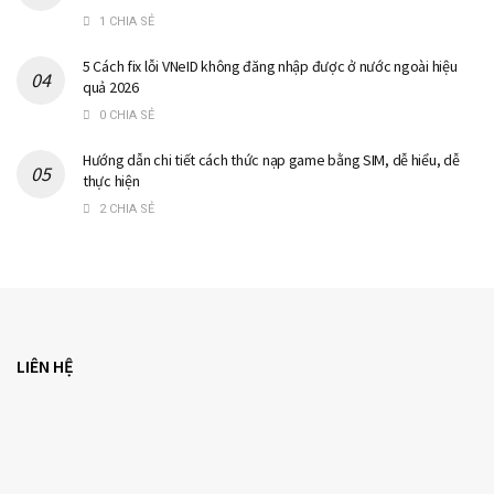
1 CHIA SẺ
5 Cách fix lỗi VNeID không đăng nhập được ở nước ngoài hiệu
quả 2026
0 CHIA SẺ
Hướng dẫn chi tiết cách thức nạp game bằng SIM, dễ hiểu, dễ
thực hiện
2 CHIA SẺ
LIÊN HỆ