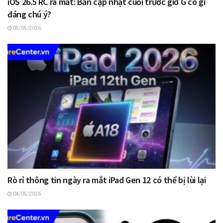
iOS 26.5 RC ra mắt: Bản cập nhật cuối trước giờ G có gì
đáng chú ý?
05/05/2026
Rò rỉ thông tin ngày ra mắt iPad Gen 12 có thể bị lùi lại
04/05/2026