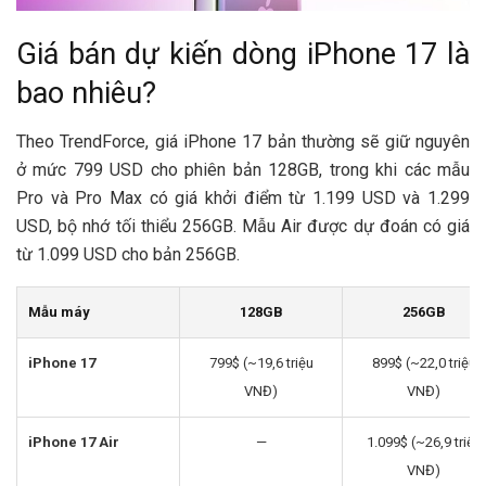
Giá bán dự kiến dòng iPhone 17 là
bao nhiêu?
Theo TrendForce, giá iPhone 17 bản thường sẽ giữ nguyên
ở mức 799 USD cho phiên bản 128GB, trong khi các mẫu
Pro và Pro Max có giá khởi điểm từ 1.199 USD và 1.299
USD, bộ nhớ tối thiểu 256GB. Mẫu Air được dự đoán có giá
từ 1.099 USD cho bản 256GB.
Mẫu máy
128GB
256GB
iPhone 17
799$ (~19,6 triệu
899$ (~22,0 triệu
VNĐ)
VNĐ)
iPhone 17 Air
—
1.099$ (~26,9 triệu
VNĐ)