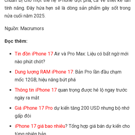
chuẩn bị cho một thế hệ iPhone đột phá, cả về thiết kế lẫn
tính năng. Đây hứa hẹn sẽ là dòng sản phẩm gây sốt trong
nửa cuối năm 2025.
Nguồn: Macrumors
Đọc thêm:
Tin đồn iPhone 17
Air và Pro Max: Liệu có bất ngờ mới
nào phút chót?
Dung lượng RAM iPhone 17
: Bản Pro lần đầu chạm
mốc 12GB, hiệu năng bứt phá
Thông tin iPhone 17
quan trọng được hé lộ ngay trước
ngày ra mắt
Giá iPhone 17 Pro
dự kiến tăng 200 USD nhưng bộ nhớ
gấp đôi
iPhone 17 giá bao nhiêu
? Tổng hợp giá bán dự kiến cho
từng phiên bản