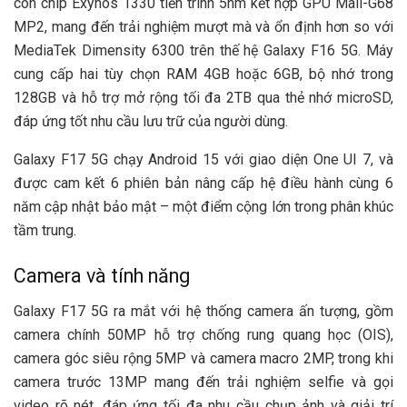
con chip Exynos 1330 tiến trình 5nm kết hợp GPU Mali-G68
MP2, mang đến trải nghiệm mượt mà và ổn định hơn so với
MediaTek Dimensity 6300 trên thế hệ Galaxy F16 5G. Máy
cung cấp hai tùy chọn RAM 4GB hoặc 6GB, bộ nhớ trong
128GB và hỗ trợ mở rộng tối đa 2TB qua thẻ nhớ microSD,
đáp ứng tốt nhu cầu lưu trữ của người dùng.
Galaxy F17 5G chạy Android 15 với giao diện One UI 7, và
được cam kết 6 phiên bản nâng cấp hệ điều hành cùng 6
năm cập nhật bảo mật – một điểm cộng lớn trong phân khúc
tầm trung.
Camera và tính năng
Galaxy F17 5G ra mắt với hệ thống camera ấn tượng, gồm
camera chính 50MP hỗ trợ chống rung quang học (OIS),
camera góc siêu rộng 5MP và camera macro 2MP, trong khi
camera trước 13MP mang đến trải nghiệm selfie và gọi
video rõ nét, đáp ứng tối đa nhu cầu chụp ảnh và giải trí