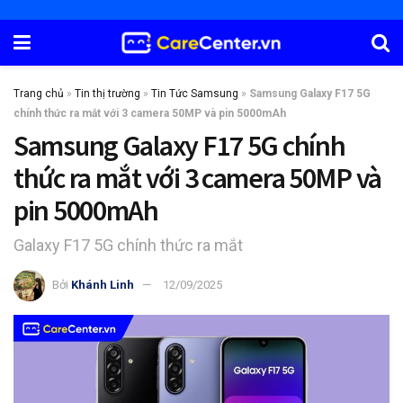
Trang chủ
»
Tin thị trường
»
Tin Tức Samsung
»
Samsung Galaxy F17 5G
chính thức ra mắt với 3 camera 50MP và pin 5000mAh
Samsung Galaxy F17 5G chính
thức ra mắt với 3 camera 50MP và
pin 5000mAh
Galaxy F17 5G chính thức ra mắt
Bởi
Khánh Linh
12/09/2025