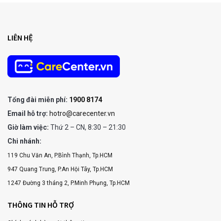
LIÊN HỆ
Tổng đài miễn phí:
1900 8174
Email hỗ trợ:
hotro@carecenter.vn
Giờ làm việc:
Thứ 2 – CN, 8:30 – 21:30
Chi nhánh:
119 Chu Văn An, P.Bình Thạnh, Tp.HCM
947 Quang Trung, P.An Hội Tây, Tp.HCM
1247 Đường 3 tháng 2, P.Minh Phụng, Tp.HCM
THÔNG TIN HỖ TRỢ