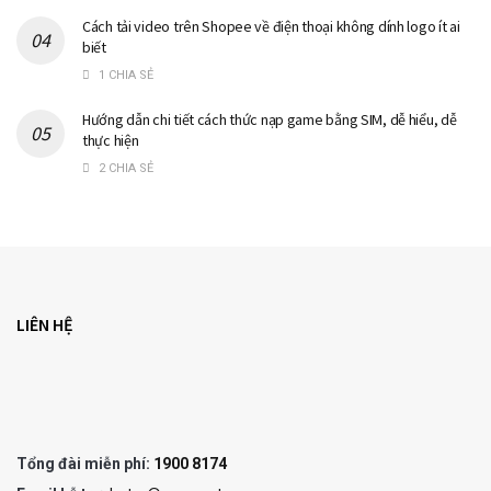
Cách tải video trên Shopee về điện thoại không dính logo ít ai
biết
1 CHIA SẺ
Hướng dẫn chi tiết cách thức nạp game bằng SIM, dễ hiểu, dễ
thực hiện
2 CHIA SẺ
LIÊN HỆ
Tổng đài miễn phí:
1900 8174