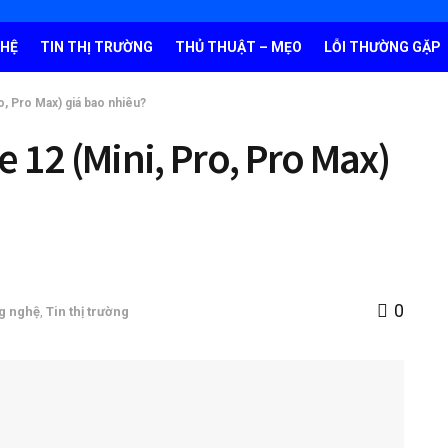
GHỆ
TIN THỊ TRƯỜNG
THỦ THUẬT – MẸO
LỖI THƯỜNG GẶP
o, Pro Max) giá bao nhiêu?
 12 (Mini, Pro, Pro Max)
0
g nghệ
,
Tin thị trường