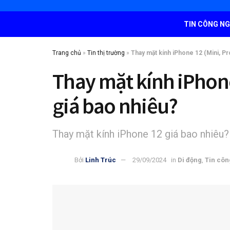
TIN CÔNG N
Trang chủ
»
Tin thị trường
»
Thay mặt kính iPhone 12 (Mini, Pr
Thay mặt kính iPhone
giá bao nhiêu?
Thay mặt kính iPhone 12 giá bao nhiêu?
Bởi
Linh Trúc
29/09/2024
in
Di động
,
Tin côn