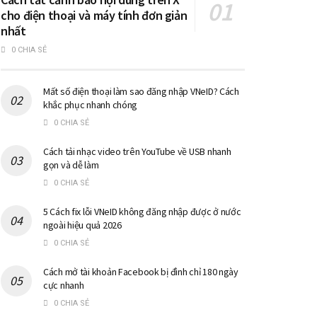
cho điện thoại và máy tính đơn giản
nhất
0 CHIA SẺ
Mất số điện thoại làm sao đăng nhập VNeID? Cách
khắc phục nhanh chóng
0 CHIA SẺ
Cách tải nhạc video trên YouTube về USB nhanh
gọn và dễ làm
0 CHIA SẺ
5 Cách fix lỗi VNeID không đăng nhập được ở nước
ngoài hiệu quả 2026
0 CHIA SẺ
Cách mở tài khoản Facebook bị đình chỉ 180 ngày
cực nhanh
0 CHIA SẺ