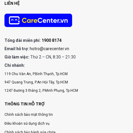
LIÊN HỆ
Tổng đài miễn phí:
1900 8174
Email hỗ trợ:
hotro@carecenter.vn
Giờ làm việc:
Thứ 2 – CN, 8:30 – 21:30
Chi nhánh:
119 Chu Văn An, P.Bình Thạnh, Tp.HCM
947 Quang Trung, P.An Hội Tây, Tp.HCM
1247 Đường 3 tháng 2, P.Minh Phụng, Tp.HCM
THÔNG TIN HỖ TRỢ
Chính sách bảo mật thông tin
Điều khoản sử dụng dịch vụ
Chính sách bảo hành sửa chữa