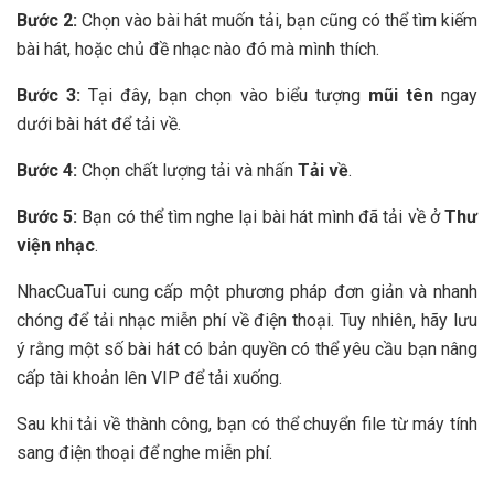
Bước 2:
Chọn vào bài hát muốn tải, bạn cũng có thể tìm kiếm
bài hát, hoặc chủ đề nhạc nào đó mà mình thích.
Bước 3:
Tại đây, bạn chọn vào biểu tượng
mũi tên
ngay
dưới bài hát để tải về.
Bước 4:
Chọn chất lượng tải và nhấn
Tải về
.
Bước 5:
Bạn có thể tìm nghe lại bài hát mình đã tải về ở
Thư
viện nhạc
.
NhacCuaTui cung cấp một phương pháp đơn giản và nhanh
chóng để tải nhạc miễn phí về điện thoại. Tuy nhiên, hãy lưu
ý rằng một số bài hát có bản quyền có thể yêu cầu bạn nâng
cấp tài khoản lên VIP để tải xuống.
Sau khi tải về thành công, bạn có thể chuyển file từ máy tính
sang điện thoại để nghe miễn phí.