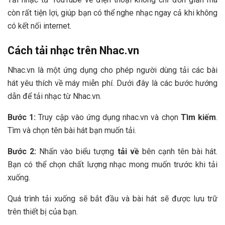
còn rất tiện lợi, giúp bạn có thể nghe nhạc ngay cả khi không
có kết nối internet.
Cách tải nhạc trên Nhac.vn
Nhac.vn là một ứng dụng cho phép người dùng tải các bài
hát yêu thích về máy miễn phí. Dưới đây là các bước hướng
dẫn để tải nhạc từ Nhac.vn.
Bước 1:
Truy cập vào ứng dụng nhac.vn và chọn
Tìm kiếm
.
Tìm và chọn tên bài hát bạn muốn tải.
Bước 2:
Nhấn vào biểu tượng
tải về
bên cạnh tên bài hát.
Bạn có thể chọn chất lượng nhạc mong muốn trước khi tải
xuống.
Quá trình tải xuống sẽ bắt đầu và bài hát sẽ được lưu trữ
trên thiết bị của bạn.