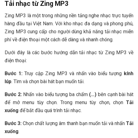
Tải nhạc từ Zing MP3
Zing MP3 là một trong những nền tảng nghe nhạc trực tuyến
hàng đầu tại Việt Nam. Với kho nhạc đa dạng và phong phú,
Zing MP3 cung cấp cho người dùng khả năng tải nhạc miễn
phí về điện thoại một cách dễ dàng và nhanh chóng.
Dưới đây là các bước hướng dẫn tải nhạc từ Zing MP3 về
điện thoại:
Bước 1:
Truy cập Zing MP3 và nhấn vào biểu tượng
kính
lúp
. Tìm và chọn bài hát bạn muốn tải.
Bước 2:
Nhấn vào biểu tượng ba chấm
(…)
bên cạnh bài hát
để mở menu tùy chọn. Trong menu tùy chọn, chọn
Tải
xuống
để bắt đầu quá trình tải nhạc.
Bước 3:
Chọn chất lượng âm thanh bạn muốn tải và nhấn
Tải
xuống
.