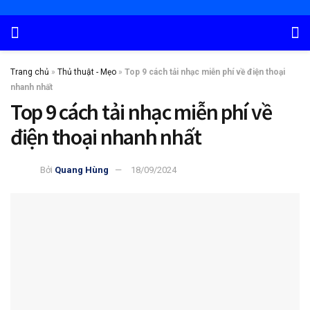
Trang chủ
»
Thủ thuật - Mẹo
»
Top 9 cách tải nhạc miễn phí về điện thoại
nhanh nhất
Top 9 cách tải nhạc miễn phí về
điện thoại nhanh nhất
Bởi
Quang Hùng
18/09/2024