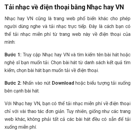
Tải nhạc về điện thoại bằng Nhạc hay VN
Nhạc hay VN cũng là trang web phổ biến khác cho phép
người dùng nghe và tải nhạc trực tiếp. Đây là cách bạn có
thể tải nhạc miễn phí từ trang web này về điện thoại của
mình:
Bước 1:
Truy cập Nhạc hay VN và tìm kiếm tên bài hát hoặc
nghệ sĩ bạn muốn tải. Chọn bài hát từ danh sách kết quả tìm
kiếm, chọn bài hát bạn muốn tải về điện thoại.
Bước 2:
Nhấn vào nút
Download
hoặc biểu tượng tải xuống
bên cạnh bài hát.
Với Nhạc hay VN, bạn có thể tải nhạc miễn phí về điện thoại
chỉ với vài thao tác đơn giản. Tuy nhiên, giống như các trang
web khác, không phải tất cả các bài hát đều có sẵn để tải
xuống miễn phí.