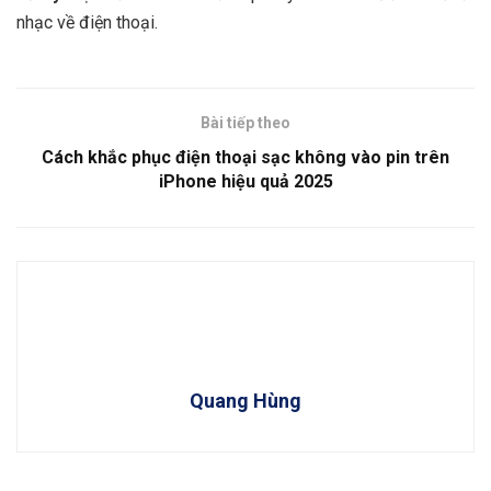
nhạc về điện thoại.
Bài tiếp theo
Cách khắc phục điện thoại sạc không vào pin trên
iPhone hiệu quả 2025
Quang Hùng