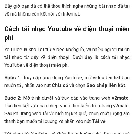
Bây giờ bạn đã có thể thỏa thích nghe những bài nhạc đã tải
về mà không cần kết nối với Internet.
Cách tải nhạc Youtube về điện thoại miễn
phí
YouTube là kho lưu trữ video khổng lồ, và nhiều người muốn
tải nhạc từ đây về điện thoại. Dưới đây là cách tải nhạc
YouTube về điện thoại miễn phí.
Bước 1:
Truy cập ứng dụng YouTube, mở video bài hát bạn
muốn tải, nhấn vào nút
Chia sẻ
và chọn
Sao chép liên kết
.
Bước 2:
Mở trình duyệt và truy cập vào trang web
y2mate
.
Dán liên kết vừa sao chép vào ô tìm kiếm trên trang y2mate.
Sau khi trang web tải về hiển thị kết quả, chọn chất lượng âm
thanh bạn muốn tải xuống và nhấn vào nút
Tải về
.
Tải nhạc từ YouTube về điện thoại không chỉ đơn giản mà