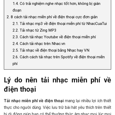
1.4.
Có trải nghiệm nghe nhạc tốt hơn, không bị gián
đoạn
2.
8 cách tải nhạc miễn phí về điện thoại cực đơn giản
2.1.
Tải nhạc mp3 về điện thoại miễn phí từ NhacCuaTui
2.2.
Tải nhạc từ Zing MP3
2.3.
Cách tải nhạc Youtube về điện thoại miễn phí
2.4.
Cách tải nhạc trên Nhac.vn
2.5.
Tải nhạc về điện thoại bằng Nhạc hay VN
2.6.
Cách cách tải nhạc trên Spotify về điện thoại miễn
phí
Lý do nên tải nhạc miễn phí về
điện thoại
Tải nhạc miễn phí về điện thoại
mang lại nhiều lợi ích thiết
thực cho người dùng. Việc lưu trữ bài hát yêu thích trên thiết
bị di động giúp bạn có thể thưởng thức âm nhạc mọi lúc mọi