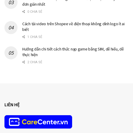
đơn giản nhất
0 CHIA SẺ
Cách tải video trên Shopee về điện thoại không dính logo ít ai
biết
1 CHIA SẺ
Hướng dẫn chi tiết cách thức nạp game bằng SIM, dễ hiểu, dễ
thực hiện
2 CHIA SẺ
LIÊN HỆ