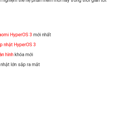
i nghiệm thế hệ phần mềm mới này trong thời gian tới.
iaomi HyperOS 3
mới nhất
ập nhật HyperOS 3
àn hình
khóa mới
nhật lớn sắp ra mắt