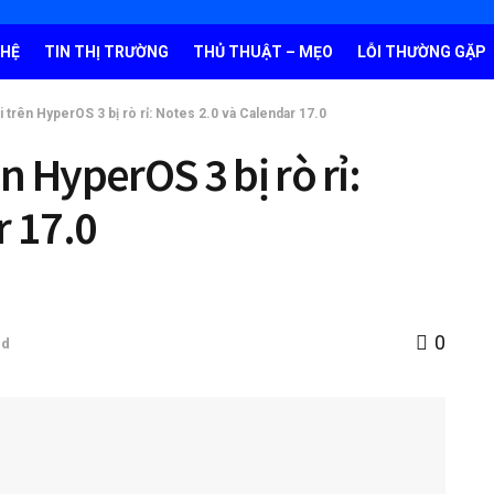
GHỆ
TIN THỊ TRƯỜNG
THỦ THUẬT – MẸO
LỖI THƯỜNG GẶP
 trên HyperOS 3 bị rò rỉ: Notes 2.0 và Calendar 17.0
 HyperOS 3 bị rò rỉ:
r 17.0
0
id