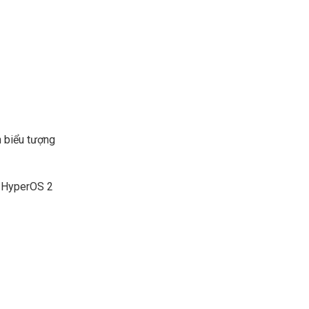
h biểu tượng
i HyperOS 2