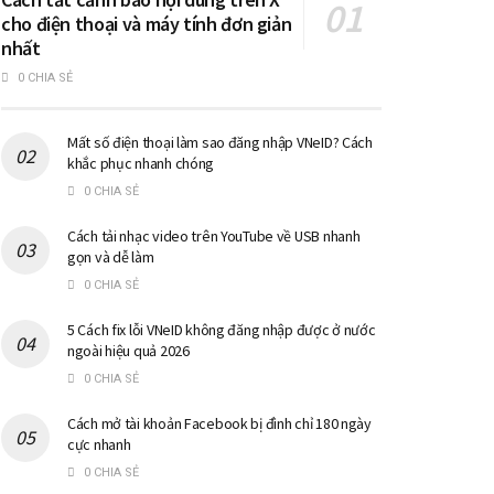
cho điện thoại và máy tính đơn giản
nhất
0 CHIA SẺ
Mất số điện thoại làm sao đăng nhập VNeID? Cách
khắc phục nhanh chóng
0 CHIA SẺ
Cách tải nhạc video trên YouTube về USB nhanh
gọn và dễ làm
0 CHIA SẺ
5 Cách fix lỗi VNeID không đăng nhập được ở nước
ngoài hiệu quả 2026
0 CHIA SẺ
Cách mở tài khoản Facebook bị đình chỉ 180 ngày
cực nhanh
0 CHIA SẺ