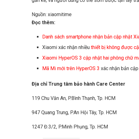
gần kề, và người dùng có thể sớm được tận tay trả
Nguồn: xiaomitime
Đọc thêm:
Danh sách smartphone nhận bản cập nhật X
Xiaomi xác nhận nhiều
thiết bị không được c
Xiaomi HyperOS 3 cập nhật hai phông chữ m
Mã Mi mới trên HyperOS 3
xác nhận bản cập 
Địa chỉ Trung tâm bảo hành Care Center
119 Chu Văn An, P.Bình Thạnh, Tp. HCM
947 Quang Trung, P.An Hội Tây, Tp. HCM
1247 Đ.3/2, P.Minh Phụng, Tp. HCM