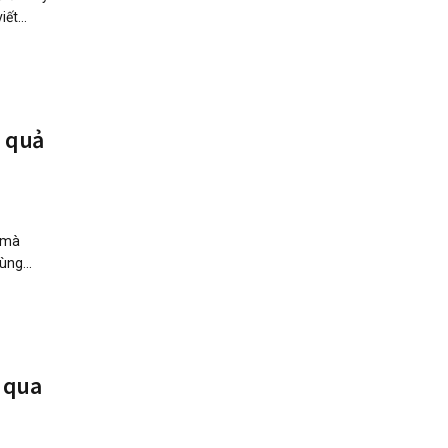
ết...
u quả
ờ mà
ùng...
ỉ qua