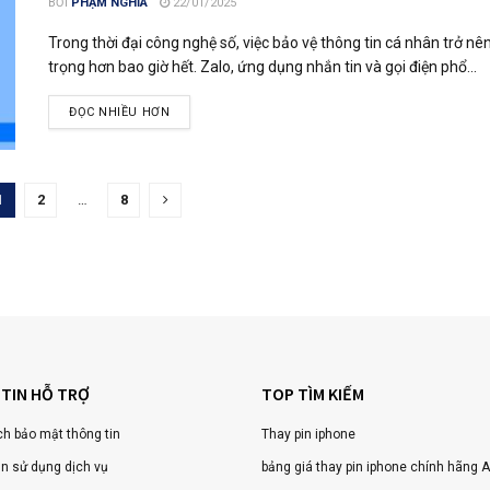
BỞI
PHẠM NGHĨA
22/01/2025
Trong thời đại công nghệ số, việc bảo vệ thông tin cá nhân trở nê
trọng hơn bao giờ hết. Zalo, ứng dụng nhắn tin và gọi điện phổ...
ĐỌC NHIỀU HƠN
1
2
…
8
TIN HỖ TRỢ
TOP TÌM KIẾM
h bảo mật thông tin
Thay pin iphone
n sử dụng dịch vụ
bảng giá thay pin iphone chính hãng A