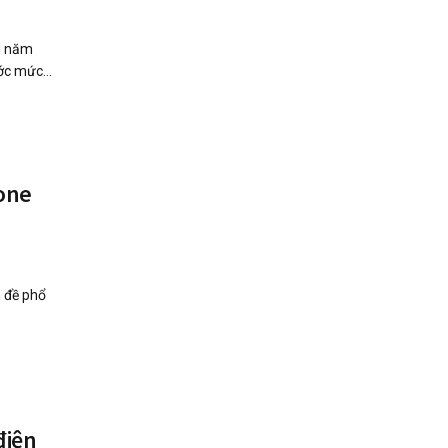
g năm
ớc mức...
hone
n đề phổ
điện