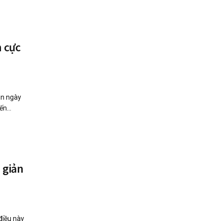
h cực
ên ngày
n...
 giản
 điều này