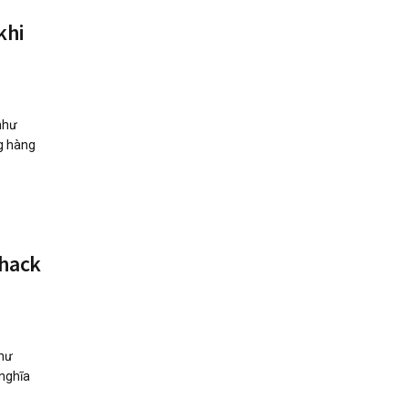
khi
như
g hàng
 hack
như
 nghĩa