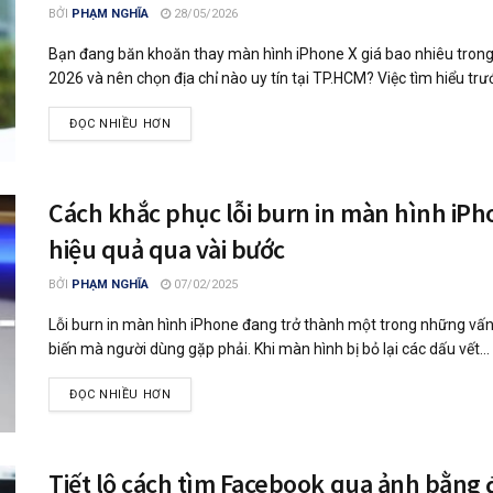
BỞI
PHẠM NGHĨA
28/05/2026
Bạn đang băn khoăn thay màn hình iPhone X giá bao nhiêu tron
2026 và nên chọn địa chỉ nào uy tín tại TP.HCM? Việc tìm hiểu trư
ĐỌC NHIỀU HƠN
Cách khắc phục lỗi burn in màn hình iP
hiệu quả qua vài bước
BỞI
PHẠM NGHĨA
07/02/2025
Lỗi burn in màn hình iPhone đang trở thành một trong những vấ
biến mà người dùng gặp phải. Khi màn hình bị bỏ lại các dấu vết...
ĐỌC NHIỀU HƠN
Tiết lộ cách tìm Facebook qua ảnh bằng 