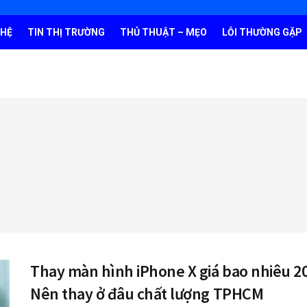
GHỆ
TIN THỊ TRƯỜNG
THỦ THUẬT – MẸO
LỖI THƯỜNG GẶP
Thay màn hình iPhone X giá bao nhiêu 2
Nên thay ở đâu chất lượng TPHCM