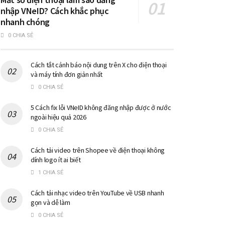
nhập VNeID? Cách khắc phục
nhanh chóng
0 CHIA SẺ
Cách tắt cảnh báo nội dung trên X cho điện thoại
và máy tính đơn giản nhất
0 CHIA SẺ
5 Cách fix lỗi VNeID không đăng nhập được ở nước
ngoài hiệu quả 2026
0 CHIA SẺ
Cách tải video trên Shopee về điện thoại không
dính logo ít ai biết
1 CHIA SẺ
Cách tải nhạc video trên YouTube về USB nhanh
gọn và dễ làm
0 CHIA SẺ