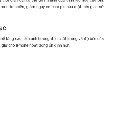
thời gian dài có thể đẩy nhanh quá trình lão hóa của pin.
òn tự nhiên, giảm nguy cơ chai pin sau một thời gian sử
sạc
 thể tăng cao, làm ảnh hưởng đến chất lượng và độ bền của
t, giữ cho iPhone hoạt động ổn định hơn.