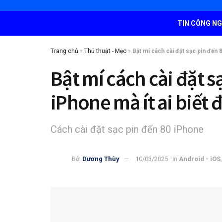
TIN CÔNG N
Trang chủ
»
Thủ thuật - Mẹo
»
Bật mí cách cài đặt sạc pin đến 8
Bật mí cách cài đặt s
iPhone mà ít ai biết 
Cách cài đặt sạc pin đến 80 iPhone
Bởi
Dương Thùy
10/03/2025
in
Android - iOS