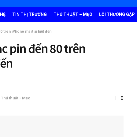
GHỆ
TIN THỊ TRƯỜNG
THỦ THUẬT – MẸO
LỖI THƯỜNG GẶP
0 trên iPhone mà ít ai biết đến
ạc pin đến 80 trên
đến
0
,
Thủ thuật - Mẹo